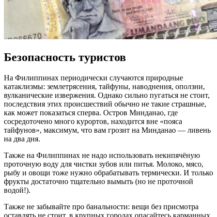
Безопасность туристов
На Филиппинах периодически случаются природные
катаклизмы: землетрясения, тайфуны, наводнения, оползни,
вулканические извержения. Однако сильно пугаться не стоит,
последствия этих происшествий обычно не такие страшные,
как может показаться сперва. Остров Минданао, где
сосредоточено много курортов, находится вне «пояса
тайфунов», максимум, что вам грозит на Минданао — ливень
на два дня.
Также на Филиппинах не надо использовать некипячёную
проточную воду для чистки зубов или питья. Молоко, мясо,
рыбу и овощи тоже нужно обрабатывать термически. И только
фрукты достаточно тщательно вымыть (но не проточной
водой!).
Также не забывайте про банальности: вещи без присмотра
оставлять не стоит, в крупных городах опасайтесь карманных