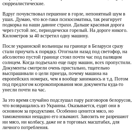
сюрреалистические.
Вдруг почувствовал першение в горле, непонятный шум в
ушах. Думаю, что все-таки психосоматика, так реагирует
подкорка на наши давние страхи. Дальше красивая дорога
через густой лес, периодически горелый. На дороге никого.
Километров за 40 встретил одну машину.
После украинской вольницы на границе в Беларуси сразу
стали приучать к порядку. Отогнали назад под светофор, на
абсолютно пустой границе стоял почти час под палящим
солнцем. Когда подъехало еще пару машин, всех пропустили.
Документы смотрели очень пристально, тщательно
выспрашивали о цели приезда, почему машина на
европейских номерах, чем я вообще занимаюсь и т.д. Потом
под предлогом ксерокопирования мои документы куда-то
унесли почти на час.
За это время случайно подслушал пару разговоров белорусов,
что возвращались из Украины. Оказывается, ездят они в
основном за продуктами. Особенно ценится мясо, но
таможенники нещадно его изымают. Завозить не разрешают
ни мясо, ни колбасу, даже не в торговых масштабах, для
личного потребления.