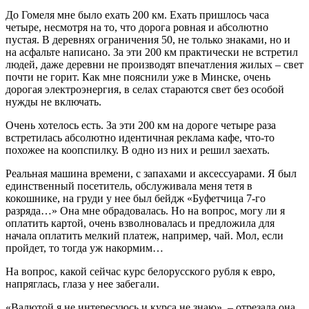
До Гомеля мне было ехать 200 км. Ехать пришлось часа
четыре, несмотря на то, что дорога ровная и абсолютно
пустая. В деревнях ограничения 50, не только знаками, но и
на асфальте написано. За эти 200 км практически не встретил
людей, даже деревни не производят впечатления жилых – свет
почти не горит. Как мне пояснили уже в Минске, очень
дорогая электроэнергия, в селах стараются свет без особой
нужды не включать.
Очень хотелось есть. За эти 200 км на дороге четыре раза
встретилась абсолютно идентичная реклама кафе, что-то
похожее на коопспилку. В одно из них и решил заехать.
Реальная машина времени, с запахами и аксессуарами. Я был
единственный посетитель, обслуживала меня тетя в
кокошнике, на груди у нее был бейдж «Буфетчица 7-го
разряда…» Она мне обрадовалась. Но на вопрос, могу ли я
оплатить картой, очень взволновалась и предложила для
начала оплатить мелкий платеж, например, чай. Мол, если
пройдет, то тогда уж накормим…
На вопрос, какой сейчас курс белорусского рубля к евро,
напряглась, глаза у нее забегали.
«Валютой я не интересуюсь и курса не знаю», – отрезала она.