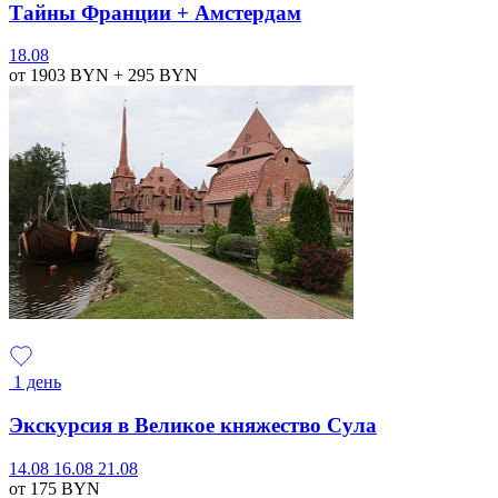
Тайны Франции + Амстердам
18.08
от 1903
BYN
+ 295
BYN
1 день
Экскурсия в Великое княжество Сула
14.08
16.08
21.08
от 175
BYN