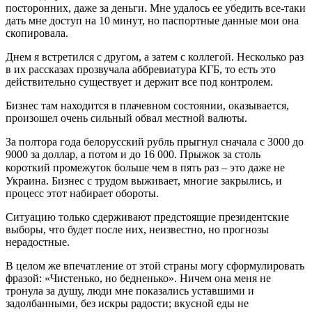
посторонних, даже за деньги. Мне удалось ее убедить все-таки
дать мне доступ на 10 минут, но паспортные данные мои она
скопировала.
Днем я встретился с другом, а затем с коллегой. Несколько раз
в их рассказах прозвучала аббревиатура КГБ, то есть это
действительно существует и держит все под контролем.
Бизнес там находится в плачевном состоянии, оказывается,
произошел очень сильный обвал местной валюты.
За полтора года белорусский рубль прыгнул сначала с 3000 до
9000 за доллар, а потом и до 16 000. Прыжок за столь
короткий промежуток больше чем в пять раз
–
это даже не
Украина. Бизнес с трудом выживает, многие закрылись, и
процесс этот набирает обороты.
Ситуацию только сдерживают предстоящие президентские
выборы, что будет после них, неизвестно, но прогнозы
нерадостные.
В целом же впечатление от этой страны могу сформулировать
фразой: «Чистенько, но бедненько». Ничем она меня не
тронула за душу, люди мне показались уставшими и
задолбанными, без искры радости; вкусной еды не