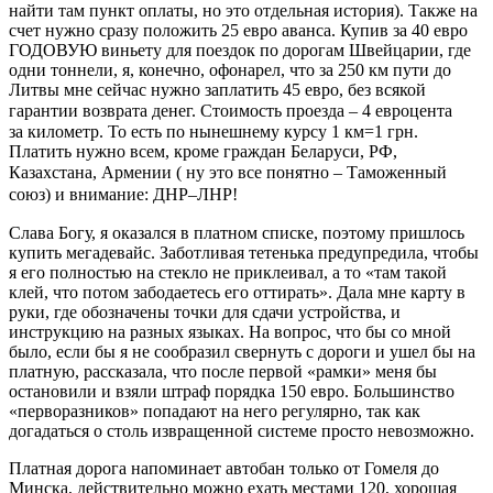
найти там пункт оплаты, но это отдельная история). Также на
счет нужно сразу положить 25 евро аванса. Купив за 40 евро
ГОДОВУЮ виньету для поездок по дорогам Швейцарии, где
одни тоннели, я, конечно, офонарел, что за 250 км пути до
Литвы мне сейчас нужно заплатить 45 евро, без всякой
гарантии возврата денег. Стоимость проезда
–
4 евроцента
за километр. То есть по нынешнему курсу 1 км=1 грн.
Платить нужно всем, кроме граждан Беларуси, РФ,
Казахстана, Армении ( ну это все понятно
–
Таможенный
союз) и внимание: ДНР
–
ЛНР!
Слава Богу, я оказался в платном списке, поэтому пришлось
купить мегадевайс. Заботливая тетенька предупредила, чтобы
я его полностью на стекло не приклеивал, а то «там такой
клей, что потом забодаетесь его оттирать». Дала мне карту в
руки, где обозначены точки для сдачи устройства, и
инструкцию на разных языках. На вопрос, что бы со мной
было, если бы я не сообразил свернуть с дороги и ушел бы на
платную, рассказала, что после первой «рамки» меня бы
остановили и взяли штраф порядка 150 евро. Большинство
«перворазников» попадают на него регулярно, так как
догадаться о столь извращенной системе просто невозможно.
Платная дорога напоминает автобан только от Гомеля до
Минска, действительно можно ехать местами 120, хорошая