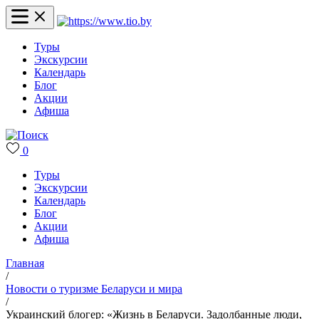
Туры
Экскурсии
Календарь
Блог
Акции
Афиша
0
Туры
Экскурсии
Календарь
Блог
Акции
Афиша
Главная
/
Новости о туризме Беларуси и мира
/
Украинский блогер: «Жизнь в Беларуси. Задолбанные люди,