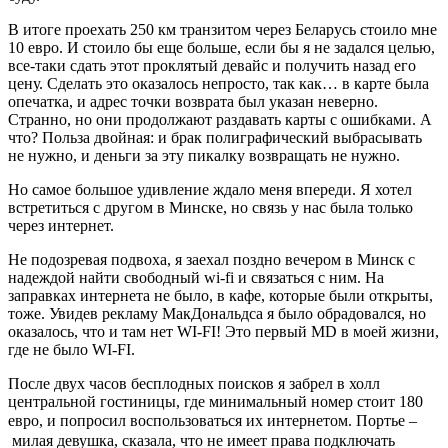
В итоге проехать 250 км транзитом через Беларусь стоило мне
10 евро. И стоило бы еще больше, если бы я не задался целью,
все-таки сдать этот проклятый девайс и получить назад его
цену. Сделать это оказалось непросто, так как… в карте была
опечатка, и адрес точки возврата был указан неверно.
Странно, но они продолжают раздавать карты с ошибками. А
что? Польза двойная: и брак полиграфический выбрасывать
не нужно, и деньги за эту пикалку возвращать не нужно.
Но самое большое удивление ждало меня впереди. Я хотел
встретиться с другом в Минске, но связь у нас была только
через интернет.
Не подозревая подвоха, я заехал поздно вечером в Минск с
надеждой найти свободный wi-fi и связаться с ним. На
заправках интернета не было, в кафе, которые были открыты,
тоже. Увидев рекламу МакДональдса я было обрадовался, но
оказалось, что и там нет WI-FI! Это первый MD в моей жизни,
где не было WI-FI.
После двух часов бесплодных поисков я забрел в холл
центральной гостиницы, где минимальный номер стоит 180
евро, и попросил воспользоваться их интернетом. Портье
–
милая девушка, сказала, что не имеет права подключать