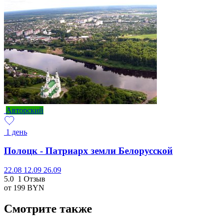
Авторский
1 день
Полоцк - Патриарх земли Белорусской
22.08
12.09
26.09
5.0
1 Отзыв
от 199
BYN
Смотрите также