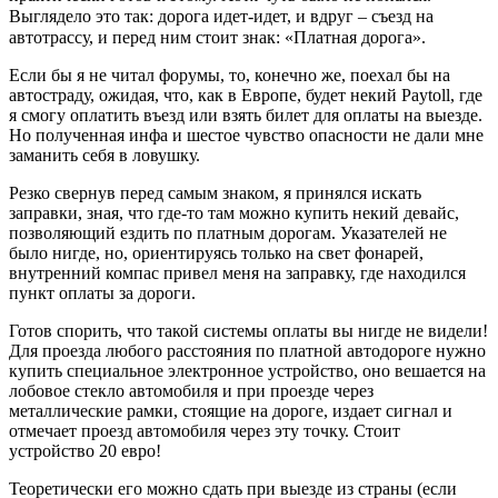
Выглядело это так: дорога идет-идет, и вдруг
–
съезд на
автотрассу, и перед ним стоит знак: «Платная дорога».
Если бы я не читал форумы, то, конечно же, поехал бы на
автостраду, ожидая, что, как в Европе, будет некий Paytoll, где
я смогу оплатить въезд или взять билет для оплаты на выезде.
Но полученная инфа и шестое чувство опасности не дали мне
заманить себя в ловушку.
Резко свернув перед самым знаком, я принялся искать
заправки, зная, что где-то там можно купить некий девайс,
позволяющий ездить по платным дорогам. Указателей не
было нигде, но, ориентируясь только на свет фонарей,
внутренний компас привел меня на заправку, где находился
пункт оплаты за дороги.
Готов спорить, что такой системы оплаты вы нигде не видели!
Для проезда любого расстояния по платной автодороге нужно
купить специальное электронное устройство, оно вешается на
лобовое стекло автомобиля и при проезде через
металлические рамки, стоящие на дороге, издает сигнал и
отмечает проезд автомобиля через эту точку. Стоит
устройство 20 евро!
Теоретически его можно сдать при выезде из страны (если