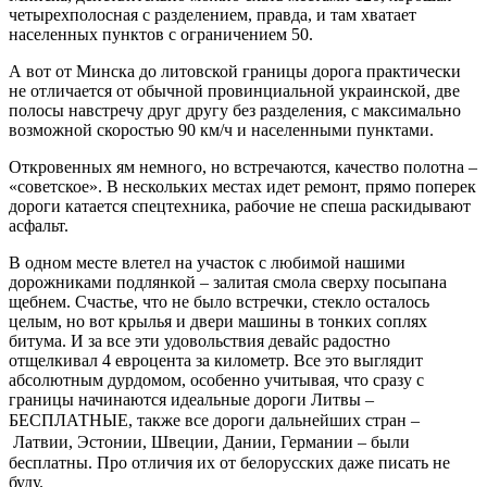
четырехполосная с разделением, правда, и там хватает
населенных пунктов с ограничением 50.
А вот от Минска до литовской границы дорога практически
не отличается от обычной провинциальной украинской, две
полосы навстречу друг другу без разделения, с максимально
возможной скоростью 90 км/ч и населенными пунктами.
Откровенных ям немного, но встречаются, качество полотна –
«советское». В нескольких местах идет ремонт, прямо поперек
дороги катается спецтехника, рабочие не спеша раскидывают
асфальт.
В одном месте влетел на участок с любимой нашими
дорожниками подлянкой – залитая смола сверху посыпана
щебнем. Счастье, что не было встречки, стекло осталось
целым, но вот крылья и двери машины в тонких соплях
битума. И за все эти удовольствия девайс радостно
отщелкивал 4 евроцента за километр. Все это выглядит
абсолютным дурдомом, особенно учитывая, что сразу с
границы начинаются идеальные дороги Литвы –
БЕСПЛАТНЫЕ, также все дороги дальнейших стран
–
Латвии, Эстонии, Швеции, Дании, Германии
–
были
бесплатны. Про отличия их от белорусских даже писать не
буду.