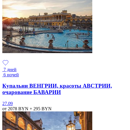
7 дней
6 ночей
Купальни ВЕНГРИИ, красоты АВСТРИИ,
очарование БАВАРИИ
27.09
от 2078
BYN
+ 295
BYN