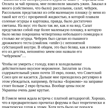
Оплата за чай прошла, мне позволили заказать ужин. Заказал я
много (собственно, что было): рассольник, салат, чебурек.
Рассольник представлял из себя маленькую плошку (у меня из
такой кот ест) с прозрачной жидкостью, в которой плавали
соленые огурцы и картошка, правда, было достаточно
сметаны. На вкус это было так же, как и на вид. Салат
представлял собой еще более маленькую плошку, в которую
было мелко покрошена четвертинка небольшого помидора и
столько же огурца. Чебурек был сделан из пышного
дрожжевого теста (смайлик «smile») с непонятной
субстанцией внутри. В общем, это был беляш, как я помню
его из детства, непонятно зачем они назвали его
“чебуреком”…
Чтобы не умереть с голоду, взял в холодильнике
действительно вкусное мороженое. Заплатив за столь
содержательный ужин почти 10 евро, понял, что Советский
Союз цен не касается. Дальше мне приходилось регулярно в
этом убеждаться, например, бутылка «Боржоми» на заправке
стоит больше 2 евро бутылка. Вообще цены после
Украины очень даже крутые.
В Гомеле меня ждала встреча с платной автодорогой. Хорошо,
что я предварительно прочитал форумы и был теоретически и
практически готов к этому. Хотя чуть было не попался.