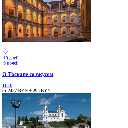
10 дней
9 ночей
О Тоскане со вкусом
11.10
от 2427
BYN
+ 295
BYN