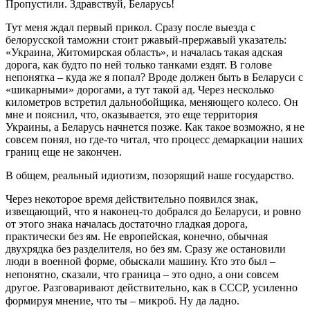
Пропустили. Здравствуй, Беларусь!
Тут меня ждал первый прикол. Сразу после выезда с
белорусской таможни стоит ржавый-прержавый указатель:
«Украина, Житомирская область», и началась такая адская
дорога, как будто по ней только танками ездят. В голове
непонятка – куда же я попал? Вроде должен быть в Беларуси с
«шикарными» дорогами, а тут такой ад. Через несколько
километров встретил дальнобойщика, меняющего колесо. Он
мне и пояснил, что, оказывается, это еще территория
Украины, а Беларусь начнется позже. Как такое возможно, я не
совсем понял, но где-то читал, что процесс демаркации наших
границ еще не закончен.
В общем, реальный идиотизм, позорящий наше государство.
Через некоторое время действительно появился знак,
извещающий, что я наконец-то добрался до Беларуси, и ровно
от этого знака началась достаточно гладкая дорога,
практически без ям. Не европейская, конечно, обычная
двухрядка без разделителя, но без ям. Сразу же остановили
люди в военной форме, обыскали машину. Кто это был –
непонятно, сказали, что граница
–
это одно, а они совсем
другое. Разговаривают действительно, как в СССР, усиленно
формируя мнение, что ты
–
микроб. Ну да ладно.