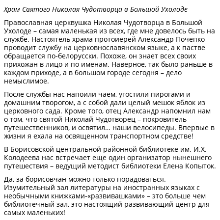
Храм Святого Николая Чудотворца в Большой Ухолоде
Православная церквушка Николая Чудотворца в Большой
Ухолоде – самая маленькая из всех, где мне довелось быть на
службе. Настоятель храма протоиерей Александр Почепко
проводит службу на церковнославянском языке, а к пастве
обращается по-белорусски. Похоже, он знает всех своих
прихожан в лицо и по именам. Наверное, так было раньше в
каждом приходе, а в большом городе сегодня – дело
немыслимое.
После службы нас напоили чаем, угостили пирогами и
домашним творогом, а с собой дали целый мешок яблок из
церковного сада. Кроме того, отец Александр напомнил нам
о том, что святой Николай Чудотворец – покровитель
путешественников, и освятил… наши велосипеды. Впервые в
жизни я ехала на освященном транспортном средстве!
В Борисовской центральной районной библиотеке им. И.Х.
Колодеева нас встречает еще один организатор нынешнего
путешествия – ведущий методист библиотеки Елена Копыток.
Да, за борисовчан можно только порадоваться.
Изумительный зал литературы на иностранных языках с
необычными книжками-«развивашками» – это больше чем
библиотечный зал, это настоящий развивающий центр для
самых маленьких!