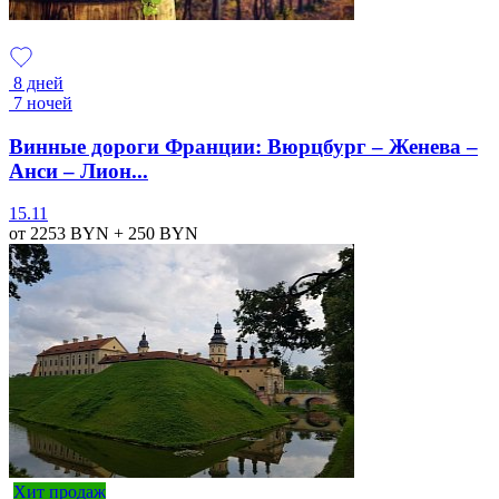
8 дней
7 ночей
Винные дороги Франции: Вюрцбург – Женева –
Анси – Лион...
15.11
от 2253
BYN
+ 250
BYN
Хит продаж