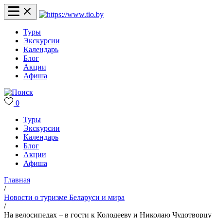
Туры
Экскурсии
Календарь
Блог
Акции
Афиша
0
Туры
Экскурсии
Календарь
Блог
Акции
Афиша
Главная
/
Новости о туризме Беларуси и мира
/
На велосипедах – в гости к Колодееву и Николаю Чудотворцу