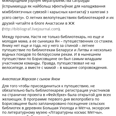
міжнародным узроўні мерапрыемства сапраўды
ўспрымаецца як найбольш эфектыўнае для наладжвання
міжбібліятэчных сувязей і карысных кантактаў з калегамі з
усяго свету». О летних велопутешествиях библиотекарей и их
друзей читайте в блоге Анастасии в ЖЖ
(
http://bibliograf.livejournal.com
).
Между прочим, Настя не только библиотекарь, но еще и
молодая мама, а ее сынишка Ян – путешественник со стажем.
Янику нет еще и года, но у него за спиной – летнее
путешествие по библиотекам Беларуси и Литвы и несколько
водных походов по белорусским рекам. И в нынешнем
путешествии по Борисовщине он был самым младшим
участником команды. Правда, путешествовал не на
велосипеде, а вместе с мамой – в машине сопровождения.
Анастасия Жарская с сыном Яном
Для того чтобы присоединиться к путешествию, не
обязательно быть библиотекарем: регистрация участников
на страничке проекта в «Фейсбуке» была открытой для всех
желающих. В программе первого дня велопробега по
Борисовщине было запланировано посещение сельских
библиотек в деревнях Большая Ухолода и Мётча, экскурсия
по литературному музею «Літаратурны космас Мётчы»,