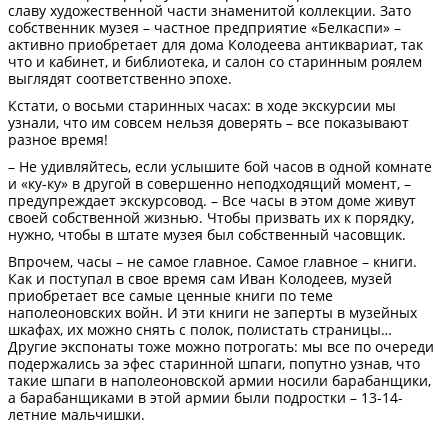
славу художественной части знаменитой коллекции. Зато
собственник музея – частное предприятие «Белкаспи» –
активно приобретает для дома Колодеева антиквариат, так
что и кабинет, и библиотека, и салон со старинным роялем
выглядят соответственно эпохе.
Кстати, о восьми старинных часах: в ходе экскурсии мы
узнали, что им совсем нельзя доверять – все показывают
разное время!
– Не удивляйтесь, если услышите бой часов в одной комнате
и «ку-ку» в другой в совершенно неподходящий момент, –
предупреждает экскурсовод. – Все часы в этом доме живут
своей собственной жизнью. Чтобы призвать их к порядку,
нужно, чтобы в штате музея был собственный часовщик.
Впрочем, часы – не самое главное. Самое главное – книги.
Как и поступал в свое время сам Иван Колодеев, музей
приобретает все самые ценные книги по теме
наполеоновских войн. И эти книги не заперты в музейных
шкафах, их можно снять с полок, полистать страницы…
Другие экспонаты тоже можно потрогать: мы все по очереди
подержались за эфес старинной шпаги, попутно узнав, что
такие шпаги в наполеоновской армии носили барабанщики,
а барабанщиками в этой армии были подростки – 13-14-
летние мальчишки.