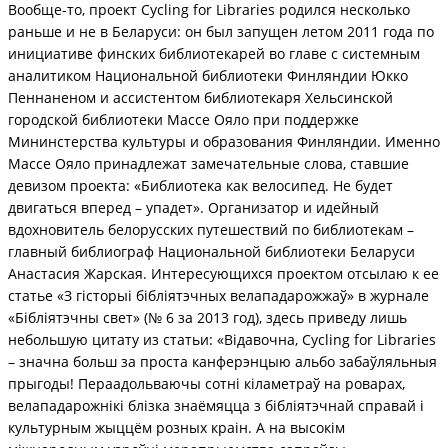
Вообще-то, проект Cycling for Libraries родился несколько
раньше и не в Беларуси: он был запущен летом 2011 года по
инициативе финских библиотекарей во главе с системным
аналитиком Национальной библиотеки Финляндии Юкко
Пеннаненом и ассистентом библиотекаря Хельсинской
городской библиотеки Массе Ояло при поддержке
Мининстерства культуры и образования Финляндии. Именно
Массе Ояло принадлежат замечательные слова, ставшие
девизом проекта: «Библиотека как велосипед. Не будет
двигаться вперед – упадет». Организатор и идейный
вдохновитель белорусских путешествий по библиотекам –
главный библиограф Национальной библиотеки Беларуси
Анастасия Жарская. Интересующихся проектом отсылаю к ее
статье «З гісторыі бібліятэчных велападарожжаў» в журнале
«Бiблiятэчны свет» (№ 6 за 2013 год), здесь приведу лишь
небольшую цитату из статьи: «Відавочна, Cycling for Libraries
– значна больш за проста канферэнцыю альбо забаўляльныя
прыгоды! Пераадольваючы сотні кіламетраў на роварах,
велападарожнікі блізка знаёмяцца з бібліятэчнай справай і
культурным жыццём розных краін. А на высокім