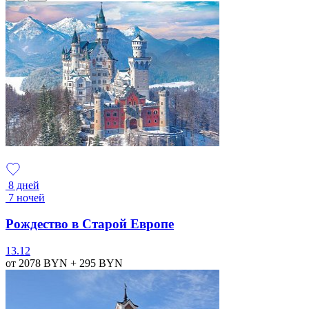
8 дней
7 ночей
Рождество в Старой Европе
13.12
от 2078
BYN
+ 295
BYN