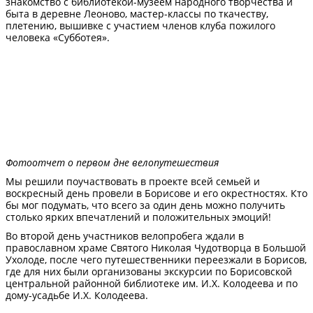
знакомство с библиотекой-музеем народного творчества и
быта в деревне Леоново, мастер-классы по ткачеству,
плетению, вышивке с участием членов клуба пожилого
человека «Субботея».
Фотоотчет о первом дне велопутешествия
Мы решили поучаствовать в проекте всей семьей и
воскресный день провели в Борисове и его окрестностях. Кто
бы мог подумать, что всего за один день можно получить
столько ярких впечатлений и положительных эмоций!
Во второй день участников велопробега ждали в
православном храме Святого Николая Чудотворца в Большой
Ухолоде, после чего путешественники переезжали в Борисов,
где для них были организованы экскурсии по Борисовской
центральной районной библиотеке им. И.Х. Колодеева и по
дому-усадьбе И.Х. Колодеева.