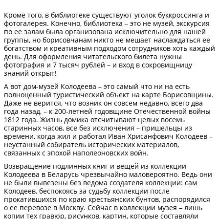
Кроме того, в библиотеке существуют уголок буккроссинга и
фотогалерея. Конечно, библиотека – это не музей, экскурсия
по ее залам была организована исключительно для нашей
группы, но борисовчанам никто не мешает наслаждаться ее
богатством и креативным подходом сотрудников хоть каждый
день. Для оформления читательского билета нужны
фотография и 7 тысяч рублей – и вход в сокровищницу
знаний открыт!
А вот дом-музей Колодеева – это самый что ни на есть
полноценный туристический объект на карте Борисовщины.
Даже не верится, что возник он совсем недавно, всего два
года назад, – к 200-летней годовщине Отечественной войны
1812 года. Жизнь домика отсчитывают целых восемь
старинных часов, все без исключения – пришельцы из
времени, когда жил и работал Иван Хрисанфович Колодеев –
неустанный собиратель исторических материалов,
связанных с эпохой наполеоновских войн.
Возвращение подлинных книг и вещей из коллекции
Колодеева в Беларусь чрезвычайно маловероятно. Ведь они
не были вывезены без ведома создателя коллекции: сам
Колодеев, беспокоясь за судьбу коллекции после
прокатившихся по краю крестьянских бунтов, распорядился
о ее перевозе в Москву. Сейчас в коллекции музея – лишь
копии тех гравюр, рисунков, картин, которые составляли