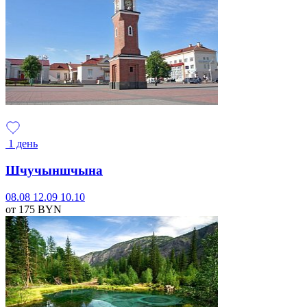
1 день
Шчучыншчына
08.08
12.09
10.10
от 175
BYN