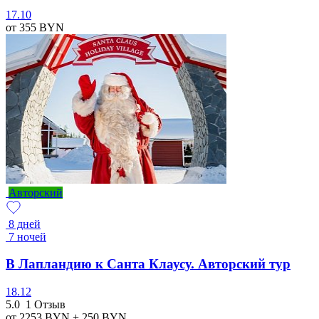
17.10
от 355
BYN
Авторский
8 дней
7 ночей
В Лапландию к Санта Клаусу. Авторский тур
18.12
5.0
1 Отзыв
от 2253
BYN
+ 250
BYN