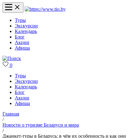
Туры
Экскурсии
Календарь
Блог
Акции
Афиша
0
Туры
Экскурсии
Календарь
Блог
Акции
Афиша
Главная
/
Новости о туризме Беларуси и мира
/
Джанкет-туры в Беларусь: в чём их особенность и как они