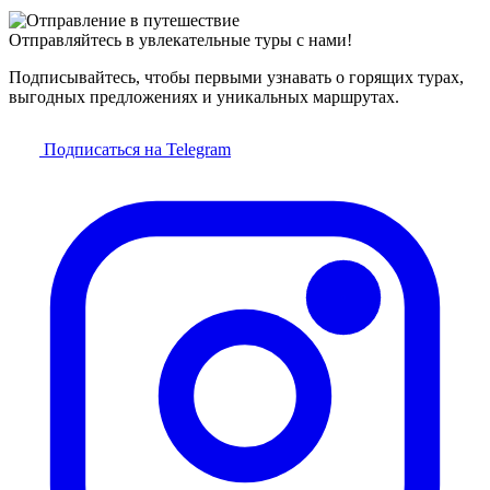
Отправляйтесь в увлекательные туры с нами!
Подписывайтесь, чтобы первыми узнавать о горящих турах,
выгодных предложениях и уникальных маршрутах.
Подписаться на Telegram