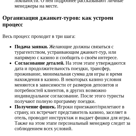
лояльности. О ней подробнее рассказывают личные
менеджеры на месте.
Организация джанкет-туров: как устроен
процесс
Весь процесс проходит в три шага:
Подача заявки.
Желающие должны связаться с
турагентством, устраивающим джанкет-тур, или
напрямую с казино и сообщить о своём интересе.
Согласование деталей.
На этом этапе утверждаются
дата и продолжительность поездки, трансфер,
проживание, минимальная сумма для игры и время
нахождения в казино. В некоторых казино условия
меняются в зависимости от размеров депозитов и
потребностей клиентов, в других возможно
индивидуальное согласование. После этого туристы
получают полную программу поездки.
Получение фишек.
Игроки приезжают/прилетают в
страну, их встречает представитель казино, заселяет в
отель, проводит инструктаж и выдает фишки для игры.
Также на этом этапе персональный менеджер следит за
соблюдением всех условий.