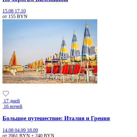
15.08
17.10
от 155
BYN
17 дней
16 ночей
Большое путешествие: Италия и Греция
14.08
04.09
18.09
от 2061
BYN
+ 240
BYN