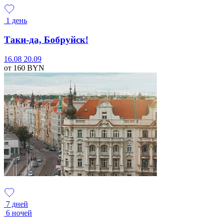
1 день
Таки-да, Бобруйск!
16.08
20.09
от 160
BYN
7 дней
6 ночей