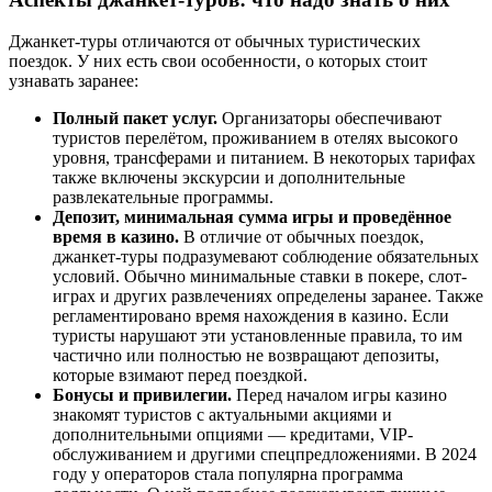
Джанкет-туры отличаются от обычных туристических
поездок. У них есть свои особенности, о которых стоит
узнавать заранее:
Полный пакет услуг.
Организаторы обеспечивают
туристов перелётом, проживанием в отелях высокого
уровня, трансферами и питанием. В некоторых тарифах
также включены экскурсии и дополнительные
развлекательные программы.
Депозит, минимальная сумма игры и проведённое
время в казино.
В отличие от обычных поездок,
джанкет-туры подразумевают соблюдение обязательных
условий. Обычно минимальные ставки в покере, слот-
играх и других развлечениях определены заранее. Также
регламентировано время нахождения в казино. Если
туристы нарушают эти установленные правила, то им
частично или полностью не возвращают депозиты,
которые взимают перед поездкой.
Бонусы и привилегии.
Перед началом игры казино
знакомят туристов с актуальными акциями и
дополнительными опциями — кредитами, VIP-
обслуживанием и другими спецпредложениями. В 2024
году у операторов стала популярна программа