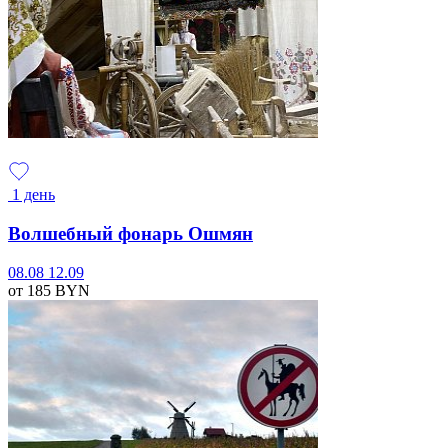
1 день
Волшебный фонарь Ошмян
08.08
12.09
от 185
BYN