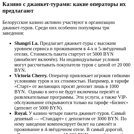
Казино с джанкет-турами: какие операторы их
предлагают
Белорусские казино активно участвуют в организации
джанкет-туров. Среди них особенно популярны три
заведения:
Shangri La.
Предлагает джанкет-туры с высоким
уровнем сервиса и проживанием в 4-х и 5-звёздочный
отелях. Стоимость пакета стартует от 5000 BYN
(авиабилет включён). На индивидуальные условия
могут рассчитывать покупатели туров с ценой от 20 000
BYN.
Victoria Cherry.
Оператор привлекает игроков гибкими
условиями туров и их стоимостью. Например, в тарифе
«Старт» от желающих просят депозит лишь в 1000
BYN. Однако в него не будут включены перелёт и
развлекательные программы. Эти услуги, а также VIP-
обслуживание открываются только на тарифе «Бизнес»
(депозит от 5000 BYN).
Royal.
У казино четыре пакета джанкет-туров. Самый
дешевый — «Стандарт» с депозитом от 3000 BYN. По
нему заведение компенсирует билет на самолёт и
проживание в 4-звёздочном отеле. В самый дорогой,