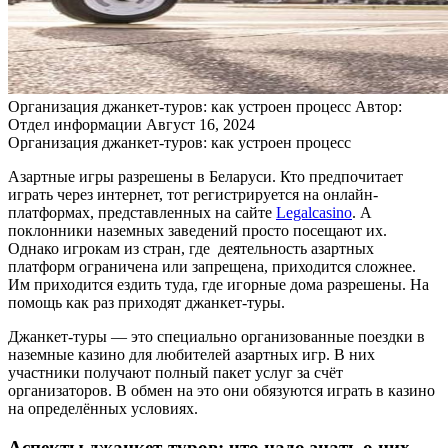
Организация джанкет-туров: как устроен процесс
Автор:
Отдел информации
Август 16, 2024
Организация джанкет-туров: как устроен процесс
Азартные игры разрешены в Беларуси. Кто предпочитает
играть через интернет, тот регистрируется на онлайн-
платформах, представленных на сайте
Legalcasino
. А
поклонники наземных заведений просто посещают их.
Однако игрокам из стран, где деятельность азартных
платформ ограничена или запрещена, приходится сложнее.
Им приходится ездить туда, где игорные дома разрешены. На
помощь как раз приходят джанкет-туры.
Джанкет-туры — это специально организованные поездки в
наземные казино для любителей азартных игр. В них
участники получают полный пакет услуг за счёт
организаторов. В обмен на это они обязуются играть в казино
на определённых условиях.
Аспекты джанкет-туров: что надо знать о них