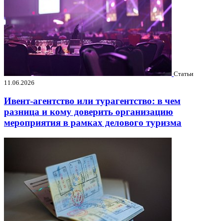
Статьи
11.06.2026
Ивент-агентство или турагентство: в чем
разница и кому доверить организацию
мероприятия в рамках делового туризма