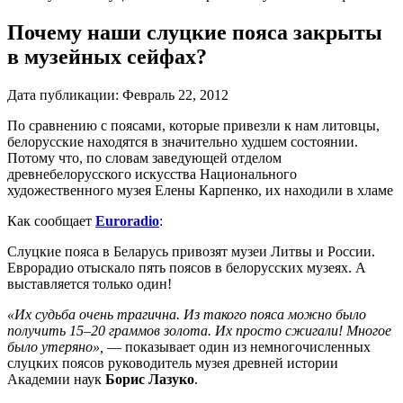
Почему наши слуцкие пояса закрыты
в музейных сейфах?
Дата публикации:
Февраль 22, 2012
По сравнению с поясами, которые привезли к нам литовцы,
белорусские находятся в значительно худшем состоянии.
Потому что, по словам заведующей отделом
древнебелорусского искусства Национального
художественного музея Елены Карпенко, их находили в хламе
Как сообщает
Euroradio
:
Слуцкие пояса в Беларусь привозят музеи Литвы и России.
Еврорадио отыскало пять поясов в белорусских музеях. А
выставляется только один!
«Их судьба очень трагична. Из такого пояса можно было
получить 15–20 граммов золота. Их просто сжигали! Многое
было утеряно»,
— показывает один из немногочисленных
слуцких поясов руководитель музея древней истории
Академии наук
Борис Лазуко
.