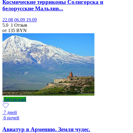
Космические терриконы Солигорска и
белорусские Мальдив...
22.08
06.09
19.09
5.0
1 Отзыв
от 135
BYN
Авторский
7 дней
6 ночей
Авиатур в Армению. Земля чудес.