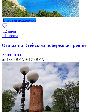
Визовая поддержка
12 дней
11 ночей
Отдых на Эгейском побережье Греции
27.08
10.09
от 1886
BYN
+ 170
BYN