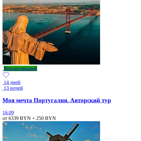
Впечатляющий
14 дней
13 ночей
Моя мечта Португалия. Авторский тур
16.09
от 6339
BYN
+ 250
BYN