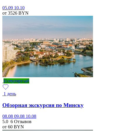
05.09
10.10
от 3526
BYN
Популярный
1 день
Обзорная экскурсия по Минску
08.08
09.08
10.08
5.0
6 Отзывов
от 60
BYN