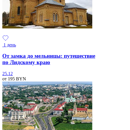
1 день
От замка до мельницы: путешествие
по Лидскому краю
25.12
от 195
BYN