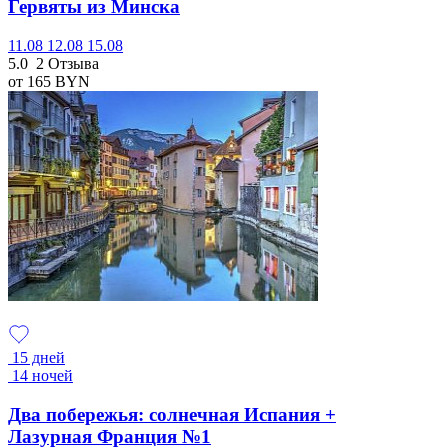
Гервяты из Минска
11.08
12.08
15.08
5.0
2 Отзыва
от 165
BYN
15 дней
14 ночей
Два побережья: солнечная Испания +
Лазурная Франция №1