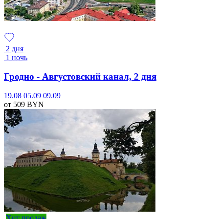
2 дня
1 ночь
Гродно - Августовский канал, 2 дня
19.08
05.09
09.09
от 509
BYN
Хит продаж