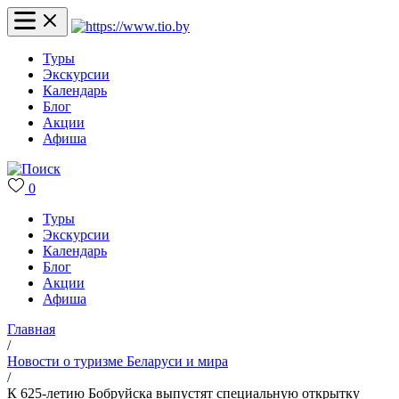
Туры
Экскурсии
Календарь
Блог
Акции
Афиша
0
Туры
Экскурсии
Календарь
Блог
Акции
Афиша
Главная
/
Новости о туризме Беларуси и мира
/
К 625-летию Бобруйска выпустят специальную открытку