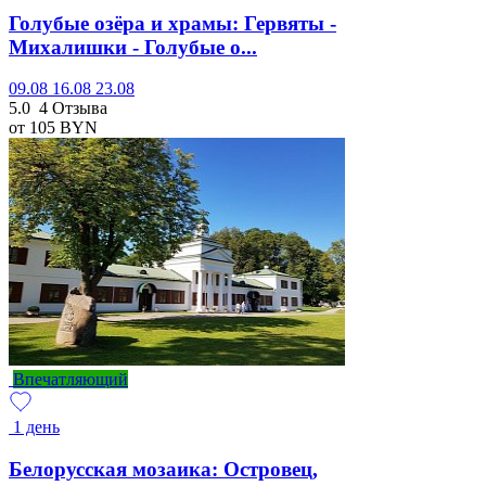
Голубые озёра и храмы: Гервяты -
Михалишки - Голубые о...
09.08
16.08
23.08
5.0
4 Отзыва
от 105
BYN
Впечатляющий
1 день
Белорусская мозаика: Островец,