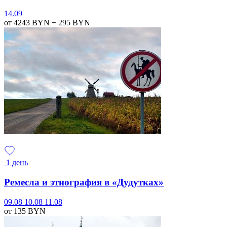
14.09
от 4243
BYN
+ 295
BYN
1 день
Ремесла и этнография в «Дудутках»
09.08
10.08
11.08
от 135
BYN