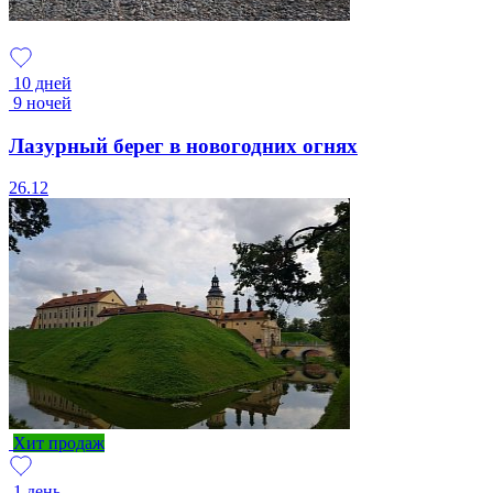
10 дней
9 ночей
Лазурный берег в новогодних огнях
26.12
Хит продаж
1 день