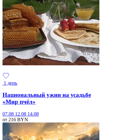
1 день
Национальный ужин на усадьбе
«Мир пчёл»
07.08
12.08
14.08
от 216
BYN