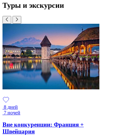
Туры и экскурсии
8 дней
7 ночей
Вне конкуренции: Франция +
Швейцария