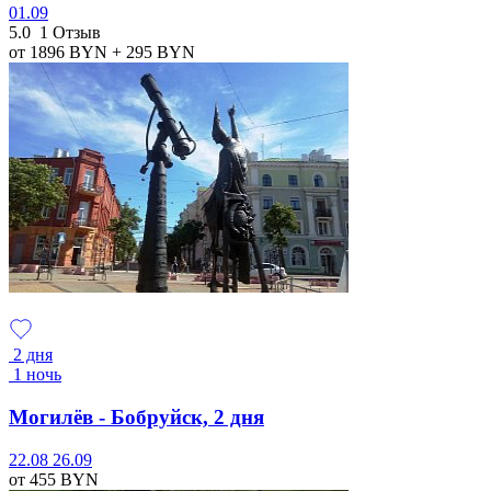
01.09
5.0
1 Отзыв
от 1896
BYN
+ 295
BYN
2 дня
1 ночь
Могилёв - Бобруйск, 2 дня
22.08
26.09
от 455
BYN