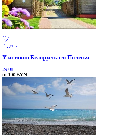
1 день
У истоков Белорусского Полесья
29.08
от 190
BYN