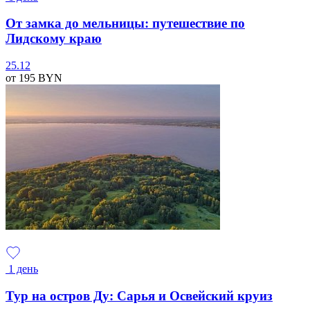
От замка до мельницы: путешествие по
Лидскому краю
25.12
от 195
BYN
1 день
Тур на остров Ду: Сарья и Освейский круиз