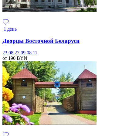
1 день
Дворцы Восточной Беларуси
23.08
27.09
08.11
от 190
BYN