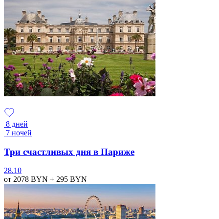
8 дней
7 ночей
Три счастливых дня в Париже
28.10
от 2078
BYN
+ 295
BYN