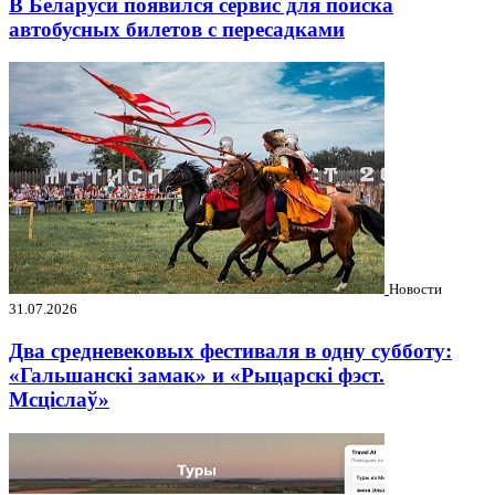
В Беларуси появился сервис для поиска
автобусных билетов с пересадками
Новости
31.07.2026
Два средневековых фестиваля в одну субботу:
«Гальшанскі замак» и «Рыцарскі фэст.
Мсціслаў»