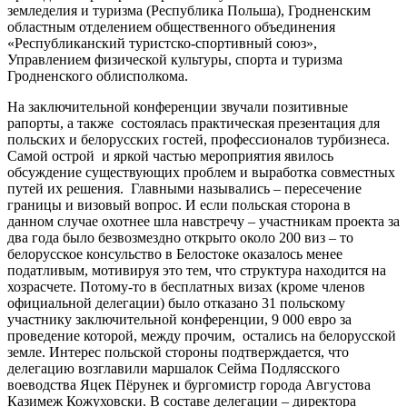
земледелия и туризма (Республика Польша), Гродненским
областным отделением общественного объединения
«Республиканский туристско-спортивный союз»,
Управлением физической культуры, спорта и туризма
Гродненского облисполкома.
На заключительной конференции звучали позитивные
рапорты, а также состоялась практическая презентация для
польских и белорусских гостей, профессионалов турбизнеса.
Самой острой и яркой частью мероприятия явилось
обсуждение существующих проблем и выработка совместных
путей их решения. Главными назывались – пересечение
границы и визовый вопрос. И если польская сторона в
данном случае охотнее шла навстречу – участникам проекта за
два года было безвозмездно открыто около 200 виз – то
белорусское консульство в Белостоке оказалось менее
податливым, мотивируя это тем, что структура находится на
хозрасчете. Потому-то в бесплатных визах (кроме членов
официальной делегации) было отказано 31 польскому
участнику заключительной конференции, 9 000 евро за
проведение которой, между прочим, остались на белорусской
земле. Интерес польской стороны подтверждается, что
делегацию возглавили маршалок Сейма Подлясского
воеводства Яцек Пёрунек и бургомистр города Августова
Казимеж Кожуховски. В составе делегации – директора