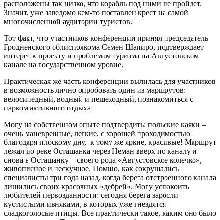
расположены так низко, что корабль под ними не пройдет.
Значит, уже заведомо кем-то поставлен крест на самой
многочисленной аудитории туристов.
Тот факт, что участников конференции принял председатель
Гродненского облисполкома Семен Шапиро, подтверждает
интерес к проекту и проблемам туризма на Августовском
канале на государственном уровне.
Практическая же часть конференции вылилась для участников
в возможность лично опробовать один из маршрутов:
велосипедный, водный и пешеходный, познакомиться с
парком активного отдыха.
Могу на собственном опыте подтвердить: польские каяки –
очень маневренные, легкие, с хорошей проходимостью
благодаря плоскому дну, к тому же яркие, красивые! Маршрут
лежал по реке Осташанка через Неман вверх по каналу и
снова в Осташанку – своего рода «Августовское колечко»,
живописное и нескучное. Помню, как сокрушались
специалисты три года назад, когда берега отстроенного канала
лишились своих красочных «дебрей». Могу успокоить
любителей первозданности: сегодня берега заросли
кустистыми ивняками, в которых уже гнездятся
сладкоголосые птицы. Все практически такое, каким оно было