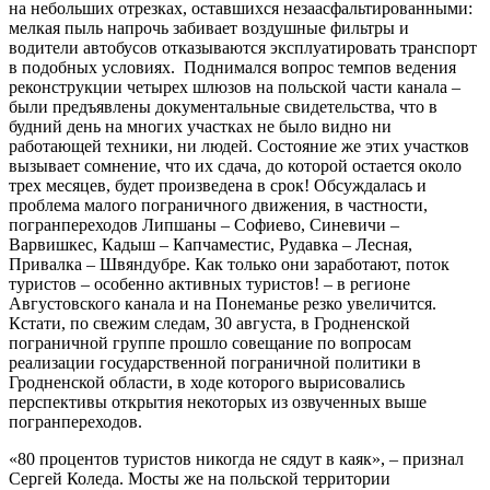
на небольших отрезках, оставшихся незаасфальтированными:
мелкая пыль напрочь забивает воздушные фильтры и
водители автобусов отказываются эксплуатировать транспорт
в подобных условиях. Поднимался вопрос темпов ведения
реконструкции четырех шлюзов на польской части канала –
были предъявлены документальные свидетельства, что в
будний день на многих участках не было видно ни
работающей техники, ни людей. Состояние же этих участков
вызывает сомнение, что их сдача, до которой остается около
трех месяцев, будет произведена в срок! Обсуждалась и
проблема малого пограничного движения, в частности,
погранпереходов Липшаны – Софиево, Синевичи –
Варвишкес, Кадыш – Капчаместис, Рудавка – Лесная,
Привалка – Швяндубре. Как только они заработают, поток
туристов – особенно активных туристов! – в регионе
Августовского канала и на Понеманье резко увеличится.
Кстати, по свежим следам, 30 августа, в Гродненской
пограничной группе прошло совещание по вопросам
реализации государственной пограничной политики в
Гродненской области, в ходе которого вырисовались
перспективы открытия некоторых из озвученных выше
погранпереходов.
«80 процентов туристов никогда не сядут в каяк», – признал
Сергей Коледа. Мосты же на польской территории