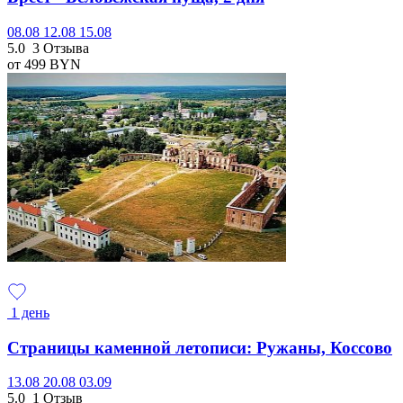
08.08
12.08
15.08
5.0
3 Отзыва
от 499
BYN
1 день
Страницы каменной летописи: Ружаны, Коссово
13.08
20.08
03.09
5.0
1 Отзыв