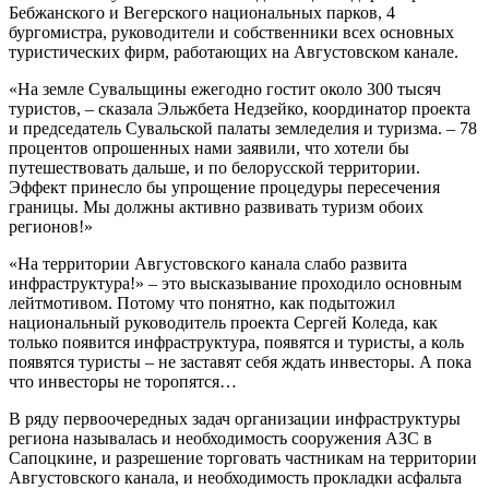
Бебжанского и Вегерского национальных парков, 4
бургомистра, руководители и собственники всех основных
туристических фирм, работающих на Августовском канале.
«На земле Сувальщины ежегодно гостит около 300 тысяч
туристов, – сказала Эльжбета Недзейко, координатор проекта
и председатель Сувальской палаты земледелия и туризма. – 78
процентов опрошенных нами заявили, что хотели бы
путешествовать дальше, и по белорусской территории.
Эффект принесло бы упрощение процедуры пересечения
границы. Мы должны активно развивать туризм обоих
регионов!»
«На территории Августовского канала слабо развита
инфраструктура!» – это высказывание проходило основным
лейтмотивом. Потому что понятно, как подытожил
национальный руководитель проекта Сергей Коледа, как
только появится инфраструктура, появятся и туристы, а коль
появятся туристы – не заставят себя ждать инвесторы. А пока
что инвесторы не торопятся…
В ряду первоочередных задач организации инфраструктуры
региона называлась и необходимость сооружения АЗС в
Сапоцкине, и разрешение торговать частникам на территории
Августовского канала, и необходимость прокладки асфальта