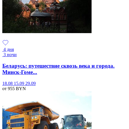
4 дня
3 ночи
Беларусь: путешествие сквозь века и города.
Минск-Гоме...
18.08
15.09
29.09
от 955
BYN