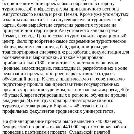
основное внимание проекта было обращено в сторону
туристической инфраструктуры приграничного региона
Августовского канала и реки Неман. Кроме уже упомянутых
изданных на шести языках путеводителя и туристической
карты, была выработана стратегия развития туризма на
приграничной территории Августовского канала и реки
Неман, в городе Гродно создан туристско-информационный
центр, было приобретено самое современное туристическое
оборудование: велосипеды, байдарки, прицепы для
транспортировки снаряжения; разработана документация для
обозначения и маркировки, а также маркировано
приблизительно 180 километров туристских маршрутов
(водные, велосипедные, пешеходные), разработанных в ходе
реализации проекта, построен парк активного отдыха,
обучающий центр. К слову, практическую и теоретическую
подготовку прошли как представители государственных
органов управления туризмом, так и владельцы агроусадеб (из
48 усадеб, зарегистрированных в регионе, обучение прошли
владельцы 24), инструкторы-организаторы активного
туризма, а стажировку в Европе – 48 студентов из
профильных факультетов гродненских университетов.
На финансирование проекта было выделено 740 000 евро,
белорусской стороне – около 440 000 евро. Основная работа
проведена партнерами проекта: Сувальской палатой