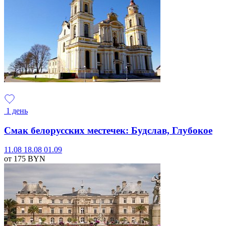
1 день
Смак белорусских местечек: Будслав, Глубокое
11.08
18.08
01.09
от 175
BYN