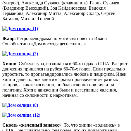
(матрос), Александр Сукачев (клавишник), Гарик Сукачев
(Владимир Высоцкий), Зоя Кайдановская, Евдокия
Германова, Александр Митта, Александр Скляр, Сергей
Баталов, Михаил Горевой
Жанр
. Ретро-мелодрама по мотивам повести Ивана
Охлобыстина «Дом восходящего солнца»
Хиппи
. Субкультура, возникшая в 60-х годах в США. Расцвет
движения пришелся на рубеж 60-70-х годов. Если предельно
упростить, то пропагандировались любовь и пацифизм. Идеи
хиппи дали толчок многим ярким произведениям разных
жанров, а также косвенно, но благотворно повлияли на
политику. Хотя в движении были и негативные явления,
начиная со склонности к наркотикам.
Сквозь «железный занавес»
. То, что хиппи «водились» в
США – не удивительно, тем более, что их поддерживали