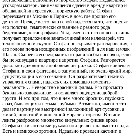
уговорам матери, занимающейся сдачей в аренду квартир и
обещавшей интересную, творческую работу, Стефан
переезжает из Мехико в Париж, в дом, где прошло его
детство. Прежде всего наш герой надеется на то, что оценят
его полотна, тематически связанные с разного рода
бедствиями, катастрофами. Увы, вместо этого он всего лишь
получает предложение заняться дизайном календарей, что
технологично и скучно. Стефан не скрывает разочарования, а
его голова полна изощренных изображений, а ля наш земляк
Шагал. Скорее всего художник отправился бы восвояси, если
бы не живущая в квартире напротив Стефани. Разгорается
довольно диковинная любовная интрижка. Стефан вовлекает
Стефани в свои фантазии, в запутанный, но очень яркий мир,
существующий в его сознании. Он разрабатывает технику
управления снами, надеясь с их помощью изменить
реальность… Невероятно красивый фильм. Его просмотр
буквально завораживает и оставляет ощущение доброй
грусти. И это при том, что в нем много броских, глубоких
фраз, бывающих и весьма грубыми. Возможно, именно это
делает картину не выспренной заложницей арт-тусовки, а
живой, понятной и лишенной морализаторства. В ткани
ленты разбросано множество визуальных фишек вроде
Стефана с гигантскими руками или целлофана вместо воды.
Есть и немножко эротики. Идеально проведен кастинг, и