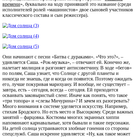
времени
», буквально на ходу принявшей это название (среди
исполнителей ролей «машинистов» двое сыновей участников
классического состава и сын режиссера).
Они начинают с песни «Битва с дураками». «Что это?», –
удивляется Саша. «Рок-музыка», – отвечают ей. Конечно же,
налетает милиция и разгоняет антисоветчину. В ходе «бегов»
по полям, Саша узнает, что Солнце с другой планеты и
никогда не знаешь, где и когда он появится. Поэтому ожидать
его, лучше покуривая марихуану. И вообще, не существует –
завтра, есть – сегодня, всегда – сегодня. Ей приходится
осваивать заковыристый сленг. Иначе как понять, что такое
«три топора» и «слезы Мичурина»? И зачем их разогревать?
Много внимания в системе уделяется искусству. Например,
стихам Бродского. Но есть место и Высоцкому. Среди важных
занятий – фарцовка. Костюмы многих экранных хиппи
напоминают карнавальные, хотя бывали и такие персонажи.
На детей солнца устраиваются злобные гонения со стороны
спецслужб. Саша искренне удивляется: «Ну, как такое может