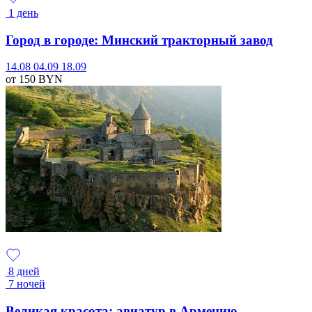
1 день
Город в городе: Минский тракторный завод
14.08
04.09
18.09
от 150
BYN
8 дней
7 ночей
Великая красота: авиатур в Армению