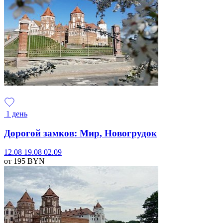
1 день
Дорогой замков: Мир, Новогрудок
12.08
19.08
02.09
от 195
BYN