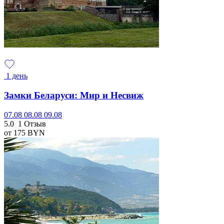
1 день
Замки Беларуси: Мир и Несвиж
07.08
08.08
09.08
5.0
1 Отзыв
от 175
BYN