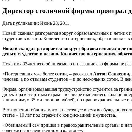
Директор столичной фирмы проиграл д
Дата публикации:
Июнь 28, 2011
Новый скандал разгорается вокруг образовательных и летних 
студентов в казино. Количество потерпевших, обратившихся в
Новый скандал разгорается вокруг образовательных и летн
деньги студентов в казино. Количество потерпевших, обра
Пока имя 33-летнего обвиняемого и название его фирмы не раз
«Потерпевших уже более сотни, – рассказал
Антон Санкевич,
человек, а по отзывам студентов – и до нескольких сотен. В д
Фирма, организовывавшая трудоустройство студентов за границ
директора к азартным играм – в январе нынешнего года он впе
как минимум 35 миллионов рублей, но правоохранительные орг
В отношении обвиняемого в настоящее время возбуждено уголо
статье – 10 лет под стражей с конфискацией имущества.
«Обвиняемый сам пришел в правоохранительные органы и напис
содержится в следственном изоляторе».