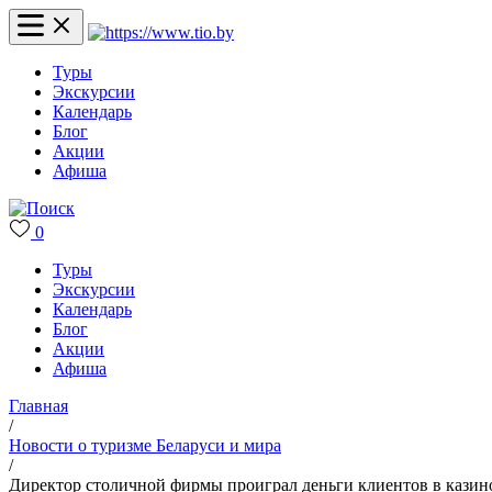
Туры
Экскурсии
Календарь
Блог
Акции
Афиша
0
Туры
Экскурсии
Календарь
Блог
Акции
Афиша
Главная
/
Новости о туризме Беларуси и мира
/
Директор столичной фирмы проиграл деньги клиентов в казин