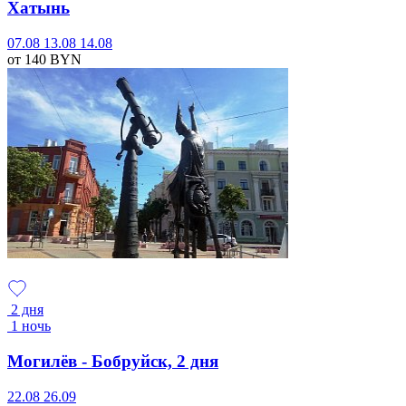
Хатынь
07.08
13.08
14.08
от 140
BYN
2 дня
1 ночь
Могилёв - Бобруйск, 2 дня
22.08
26.09