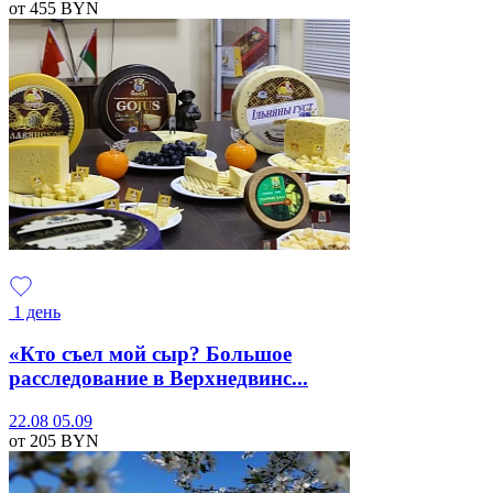
от 455
BYN
1 день
«Кто съел мой сыр? Большое
расследование в Верхнедвинс...
22.08
05.09
от 205
BYN