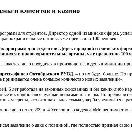
еньги клиентов в казино
программ для студентов. Директор одной из минских фирм, успеш
 правоохранительные органы, уже превысило 100 человек.
их программ для студентов. Директор одной из минских фирм
тившихся в правоохранительные органы, уже превысило 100 ч
глашается: дело находится в производстве, в день в милиции пр
 пресс-офицер Октябрьского РУВД
, – но их будет больше. По 
ень принимается очень большое количество новых заявлений».
ей, 6 лет работала на законных основаниях и без каких-либо на
рвые воспользовался чужими деньгами для игры. По предварител
аны уверены, что окончательная сумма ущерба увеличится в раз
вное дело по ст. 209 ч. 4 Уголовного кодекса «Мошенничество 
ал заявление о явке с повинной, где полностью признал свою в