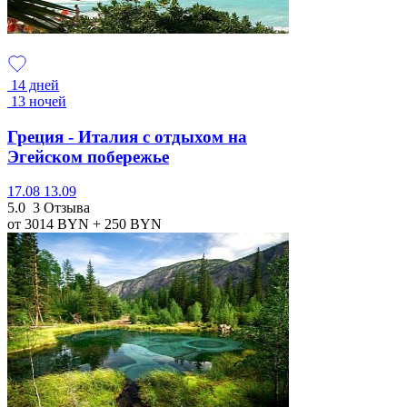
14 дней
13 ночей
Греция - Италия с отдыхом на
Эгейском побережье
17.08
13.09
5.0
3 Отзыва
от 3014
BYN
+ 250
BYN