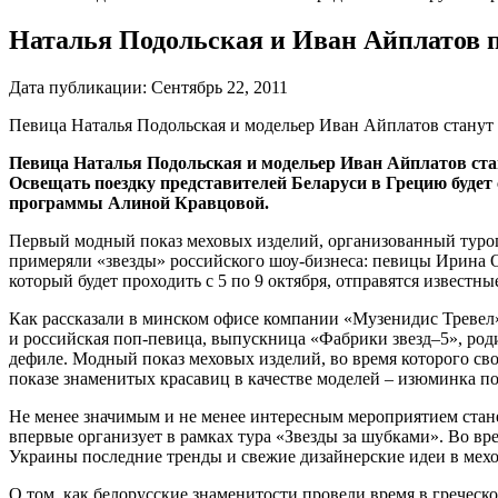
Наталья Подольская и Иван Айплатов п
Дата публикации:
Сентябрь 22, 2011
Певица Наталья Подольская и модельер Иван Айплатов станут 
Певица Наталья Подольская и модельер Иван Айплатов стан
Освещать поездку представителей Беларуси в Грецию будет
программы Алиной Кравцовой.
Первый модный показ меховых изделий, организованный туропе
примеряли «звезды» российского шоу-бизнеса: певицы Ирина
который будет проходить с 5 по 9 октября, отправятся известн
Как рассказали в минском офисе компании «Музенидис Тревел»,
и российская поп-певица, выпускница «Фабрики звезд–5», род
дефиле. Модный показ меховых изделий, во время которого сво
показе знаменитых красавиц в качестве моделей – изюминка по
Не менее значимым и не менее интересным мероприятием ста
впервые организует в рамках тура «Звезды за шубками». Во в
Украины последние тренды и свежие дизайнерские идеи в мехо
О том, как белорусские знаменитости провели время в греческ