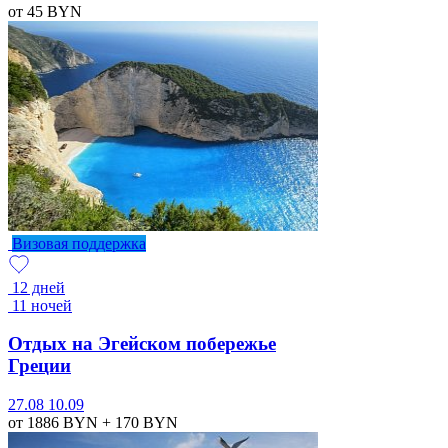
от 45
BYN
Визовая поддержка
12 дней
11 ночей
Отдых на Эгейском побережье
Греции
27.08
10.09
от 1886
BYN
+ 170
BYN