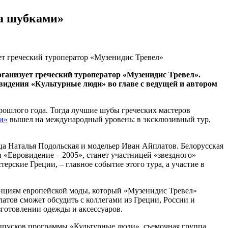
за шубками»
ет греческий туроператор «Музенидис Тревел»
ганизует греческий туроператор «Музенидис Тревел».
евидения «Культурные люди» во главе с ведущей и автором
рошлого года. Тогда лучшие шубы греческих мастеров
ми»
вышел на международный уровень: в эксклюзивный тур,
ца Наталья Подольская и модельер Иван Айплатов. Белорусская
 «Евровидение – 2005», станет участницей «звездного»
рские Греции, – главное событие этого тура, а участие в
нциям европейской моды, который «Музенидис Тревел»
атов сможет обсудить с коллегами из Греции, России и
зготовлении одежды и аксессуаров.
 выпусков программы «Культурные люди», съемочная группа