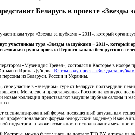
редставят Беларусь в проекте «Звезды 
участникам тура «Звезды за шубками – 2011», который организу
ут участникам тура «Звезды за шубками – 2011», который ор
 съемочная группа проекта Первого канала белорусского тел
ратором «Музенидис Тревел», состоялся в Касторье в ноябре п
 Ортман и Ирина Дубцова.
В этом году проект «Звезды за шубка
ые персоны из Беларуси, России и Украины.
 свое участие в «звездном» туре от Беларуси подтвердили певи
ившаяся в Могилеве и представлявшая Россию на конкурсе песни
и новые коллекции представляют ведущие шубные салоны и масте
каза.
нет специализированный форум, посвященный актуальным тенде
ремя профессионального форума белорусский модельер Иван Айпл
вой индустрии, а также возможности использования меха при и
ой Касторье, можно будет узнать на портале TIO.BY, а также из