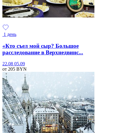
1 день
«Кто съел мой сыр? Большое
расследование в Верхнедвинс...
22.08
05.09
от 205
BYN