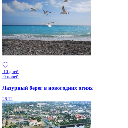
10 дней
9 ночей
Лазурный берег в новогодних огнях
26.12