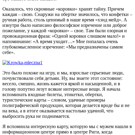
Оказалось, что скромные «коровки» хранят тайну. Причем
каждая – свою. Снаружи на обертке значилось, что конфетки –
ручная работа, столь ценимый в наше время «хэнд мейд». А
изнутри было написано философское изречение или доброе
пожелание, у каждой «коровки» – свое. Там были озорная и
провокационная фраза: «Одной коровки слишком мало!» и
напоминание: «А время уходит…» Мне попалась очень
глубокомысленное изречение: «Мы предназначены самим
себе».
Это было похоже на игру, и мы, взрослые серьезные люди,
почувствовали себя детьми. Ну, вы знаете этот состояние:
весело, смешно, жизнь кажется яркой и насыщенной, и в
голову попутно лезут всякие интересные вещи. Я начала
вспоминать входные билеты, этикетки, обертки,
туристические карты – словом, удачные примеры
полиграфической продукции, которая делается вроде бы и не
на века, а в итоге оказывается настолько удачной, что
выбросить рука не поднимается.
Я вспомнила интересную карту, которую мы с мужем нашли в
информационном центре прямо в центре Риги, когда