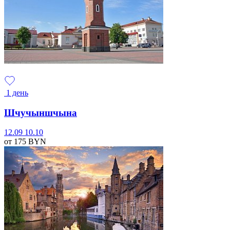
1 день
Шчучыншчына
12.09
10.10
от 175
BYN