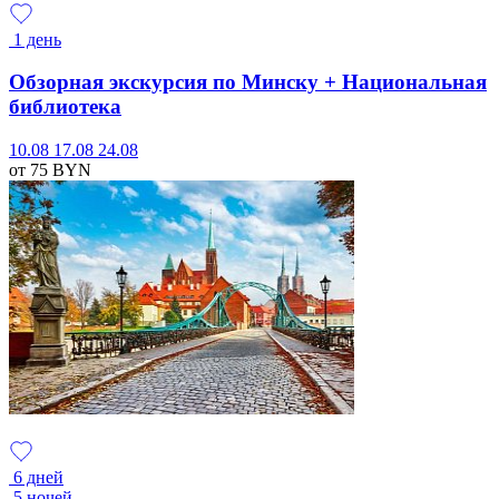
1 день
Обзорная экскурсия по Минску + Национальная
библиотека
10.08
17.08
24.08
от 75
BYN
6 дней
5 ночей