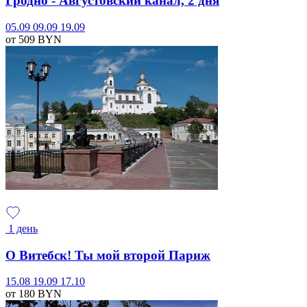
Гродно - Августовский канал, 2 дня
05.09
09.09
19.09
от 509
BYN
1 день
О Витебск! Ты мой второй Париж
15.08
19.09
17.10
от 180
BYN