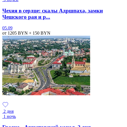
Чехия в сердце: скалы Адршпаха, замки
Чешского рая и р...
05.09
от 1205
BYN
+ 150
BYN
2 дня
1 ночь