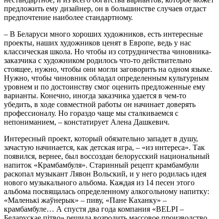
предложить ему дизайнер, он в большинстве случаев отдаст
предпочтение наиболее стандартному.
– В Беларуси много хороших художников, есть интересные
проекты, наших художников ценят в Европе, ведь у нас
классическая школа. Но чтобы из сотрудничества чиновника-
заказчика с художником родилось что-то действительно
стоящее, нужно, чтобы они могли заговорить на одном языке.
Нужно, чтобы чиновник обладал определенным культурным
уровнем и по достоинству смог оценить предложенные ему
варианты. Конечно, иногда заказчика удается в чем-то
убедить, в ходе совместной работы он начинает доверять
профессионалу. Но гораздо чаще мы сталкиваемся с
непониманием, – констатирует Алена Дашкевич.
Интересный проект, который обязательно западет в душу,
зачастую начинается, как детская игра, – «из интереса». Так
появился, вернее, был воссоздан белорусский национальный
напиток «Крамбамбуля». Старинный рецепт крамбамбули
раскопал музыкант Лявон Вольский, и у него родилась идея
нового музыкального альбома. Каждая из 14 песен этого
альбома посвящалась определенному алкогольному напитку:
«Маленькі жаўнерык» – пиву, «Пане Каханку» –
крамбамбуле… А спустя два года компания «BELPI –
Беларускае пітво» решила возродить массовое производство