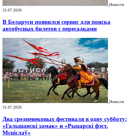
Новости
31.07.2026
В Беларуси появился сервис для поиска
автобусных билетов с пересадками
Новости
31.07.2026
Два средневековых фестиваля в одну субботу:
«Гальшанскі замак» и «Рыцарскі фэст.
Мсціслаў»