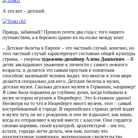
А это вот – детский.
Правда, забавный? Прошло почти два года с того нашего
путешествия, а я бережно храню их на полке между книг.
– Детские билеты в Европе – это частный случай, конечно, но
этот частный случай характеризует состояние общей культуры
страны, – уверена
художник-дизайнер Алена Дашкевич
. – В
детях закладывают уважение к личности с самого нежного
возраста, и делается это самым простым и понятным
способом: маленький человек видит, что многое в этом мире
делается специально для него. Детские билеты в музеи,
детские музеи. Сколько детских музеев в Германии, например!
Я сама была поражена до глубины души, когда побывала в
музее истории игрушек в Нюрнберге. Это 4-этажное здание!
Несмотря на то что в Нюрнберге много музеев, этот – самый
востребованный в городе. В европейских странах детей водят
в музеи чуть ли не с рождения, и они не вздыхают, как наши,
когда их отправляют в музей вместе с классом. Они гордятся
своими корнями, своей культурой, архитектурой – им это,
кстати, гораздо легче делать, чем нам, потому что
архитектурные памятники, материальные свидетельства