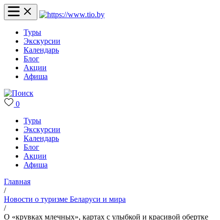
Туры
Экскурсии
Календарь
Блог
Акции
Афиша
0
Туры
Экскурсии
Календарь
Блог
Акции
Афиша
Главная
/
Новости о туризме Беларуси и мира
/
О «крувках млечных», картах с улыбкой и красивой обертке