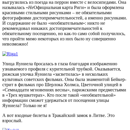
выгрузились из поезда на перрон вместе с велосипедами. Она
называлась «
Не
Официальная карта Риги» и была оформлена
красивыми стильными рисунками – не обязательными
фотографиями достопримечательностей, а именно рисунками.
И содержание ее было «необязательным»: никто не
рекомендовал никаких достопримечательностей к
обязательному посещению, но как-то само собой получилось,
что пройти мимо некоторых из них было ну совершенно
невозможно!
Улица Яуниела бросалась в глаза благодаря изображению
узнаваемого профиля с курительной трубкой. Оказывается,
рижская улочка Яуниела «засветилась» в нескольких
культовых советских фильмах. Оны была знаменитой Бейкер-
стрит в фильмах про Шерлока Холмса, Цветочной улицей в
«Семнадцати мгновениях весны», парижскими предместьями
в «Трех мушкетерах». Кто после такой «необязательной»
информации сможет удержаться от посещения улицы
Яуниела? Только не я!
А вот входные билеты в Тракайский замок в Литве. Это
взрослый.