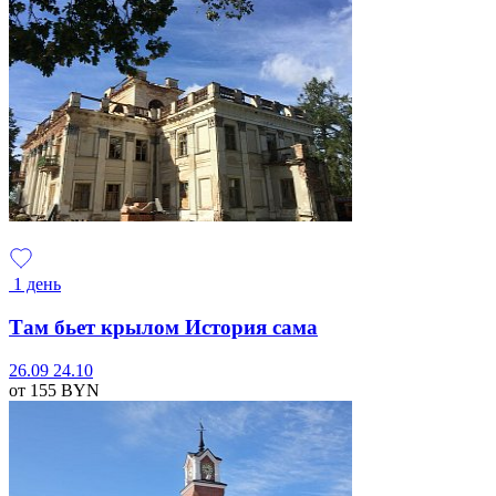
1 день
Там бьет крылом История сама
26.09
24.10
от 155
BYN