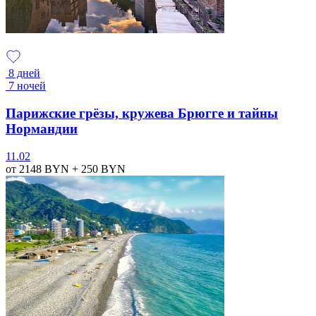
8 дней
7 ночей
Парижские грёзы, кружева Брюгге и тайны
Нормандии
11.02
от 2148
BYN
+ 250
BYN