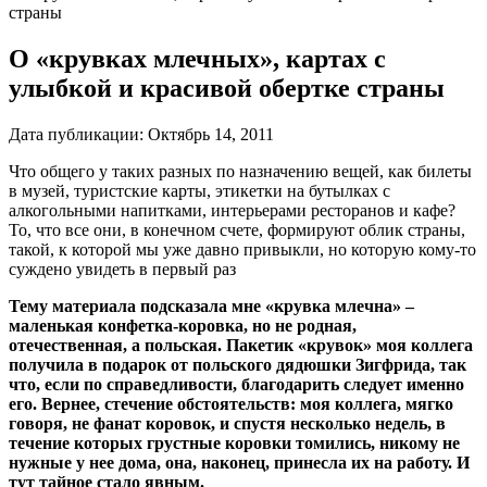
страны
О «крувках млечных», картах с
улыбкой и красивой обертке страны
Дата публикации:
Октябрь 14, 2011
Что общего у таких разных по назначению вещей, как билеты
в музей, туристские карты, этикетки на бутылках с
алкогольными напитками, интерьерами ресторанов и кафе?
То, что все они, в конечном счете, формируют облик страны,
такой, к которой мы уже давно привыкли, но которую кому-то
суждено увидеть в первый раз
Тему материала подсказала мне «крувка млечна» –
маленькая конфетка-коровка, но не родная,
отечественная, а польская. Пакетик «крувок» моя коллега
получила в подарок от польского дядюшки Зигфрида, так
что, если по справедливости, благодарить следует именно
его. Вернее, стечение обстоятельств: моя коллега, мягко
говоря, не фанат коровок, и спустя несколько недель, в
течение которых грустные коровки томились, никому не
нужные у нее дома, она, наконец, принесла их на работу. И
тут тайное стало явным.