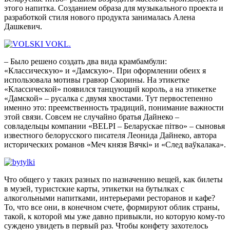
этого напитка. Созданием образа для музыкального проекта и
разработкой стиля нового продукта занималась Алена
Дашкевич.
– Было решено создать два вида крамбамбули:
«Классическую» и «Дамскую». При оформлении обеих я
использовала мотивы гравюр Скорины. На этикетке
«Классической» появился танцующий король, а на этикетке
«Дамской» – русалка с двумя хвостами. Тут первостепенно
именно это: преемственность традиций, понимание важности
этой связи. Совсем не случайно братья Дайнеко –
совладельцы компании «BELPI – Беларускае пітво» – сыновья
известного белорусского писателя Леонида Дайнеко, автора
исторических романов «Меч князя Вячкі» и «След ваўкалака».
Что общего у таких разных по назначению вещей, как билеты
в музей, туристские карты, этикетки на бутылках с
алкогольными напитками, интерьерами ресторанов и кафе?
То, что все они, в конечном счете, формируют облик страны,
такой, к которой мы уже давно привыкли, но которую кому-то
суждено увидеть в первый раз. Чтобы конфету захотелось