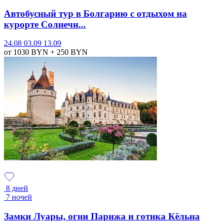
Автобусный тур в Болгарию с отдыхом на
курорте Солнечн...
24.08
03.09
13.09
от 1030
BYN
+ 250
BYN
8 дней
7 ночей
Замки Луары, огни Парижа и готика Кёльна