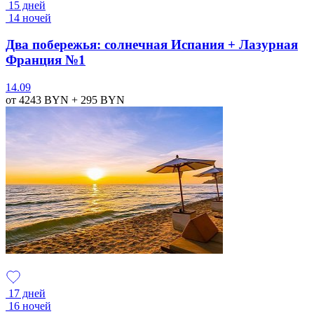
15 дней
14 ночей
Два побережья: солнечная Испания + Лазурная
Франция №1
14.09
от 4243
BYN
+ 295
BYN
17 дней
16 ночей