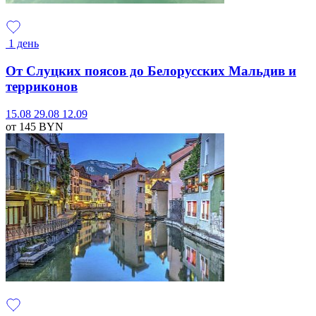
1 день
От Слуцких поясов до Белорусских Мальдив и
терриконов
15.08
29.08
12.09
от 145
BYN