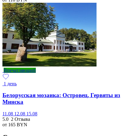
Впечатляющий
1 день
Белорусская мозаика: Островец, Гервяты из
Минска
11.08
12.08
15.08
5.0
2 Отзыва
от 165
BYN