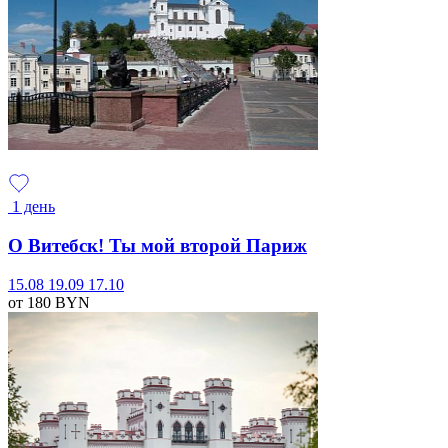
1 день
О Витебск! Ты мой второй Париж
15.08
19.09
17.10
от 180
BYN