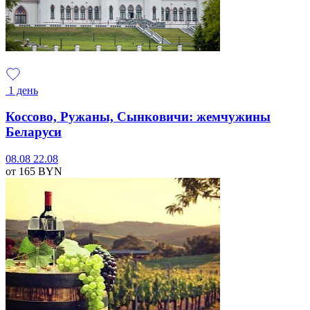
1 день
Коссово, Ружаны, Сынковичи: жемчужины
Беларуси
08.08
22.08
от 165
BYN