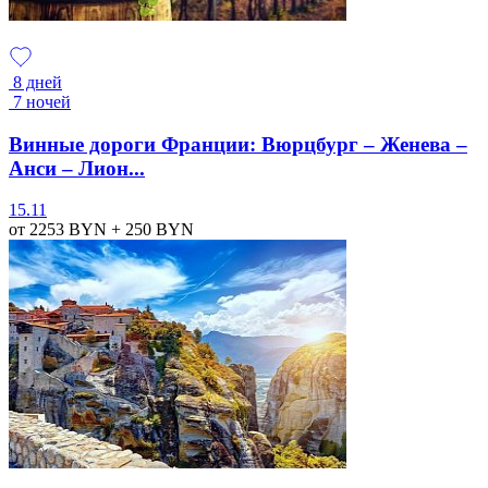
8 дней
7 ночей
Винные дороги Франции: Вюрцбург – Женева –
Анси – Лион...
15.11
от 2253
BYN
+ 250
BYN