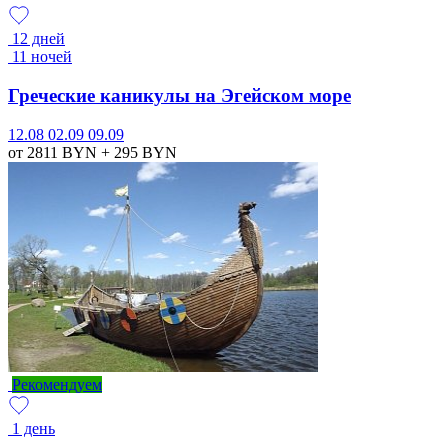
12 дней
11 ночей
Греческие каникулы на Эгейском море
12.08
02.09
09.09
от 2811
BYN
+ 295
BYN
Рекомендуем
1 день