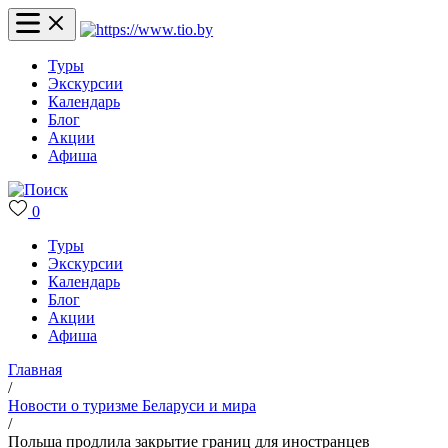
Туры
Экскурсии
Календарь
Блог
Акции
Афиша
0
Туры
Экскурсии
Календарь
Блог
Акции
Афиша
Главная
/
Новости о туризме Беларуси и мира
/
Польша продлила закрытие границ для иностранцев