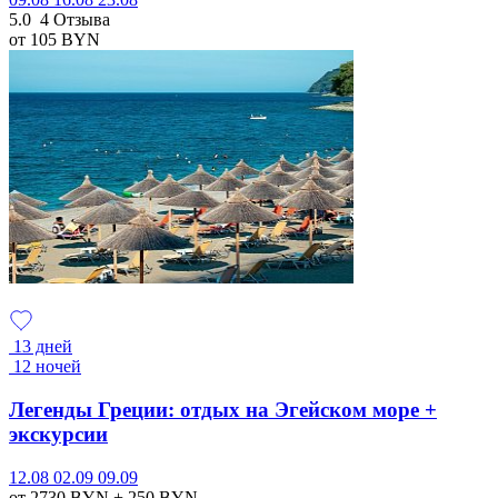
5.0
4 Отзыва
от 105
BYN
13 дней
12 ночей
Легенды Греции: отдых на Эгейском море +
экскурсии
12.08
02.09
09.09
от 2730
BYN
+ 250
BYN