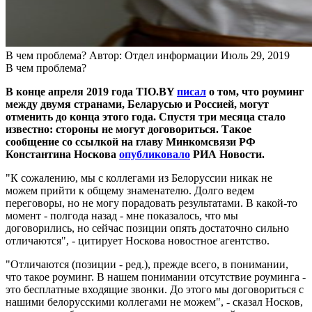
В чем проблема?
Автор: Отдел информации
Июль 29, 2019
В чем проблема?
В конце апреля 2019 года TIO.BY
писал
о том, что роуминг
между двумя странами, Беларусью и Россией, могут
отменить до конца этого года. Спустя три месяца стало
известно: стороны не могут договориться. Такое
сообщение со ссылкой на главу Минкомсвязи РФ
Константина Носкова
опубликовало
РИА Новости.
"К сожалению, мы с коллегами из Белоруссии никак не
можем прийти к общему знаменателю. Долго ведем
переговоры, но не могу порадовать результатами. В какой-то
момент - полгода назад - мне показалось, что мы
договорились, но сейчас позиции опять достаточно сильно
отличаются", - цитирует Носкова новостное агентство.
"Отличаются (позиции - ред.), прежде всего, в понимании,
что такое роуминг. В нашем понимании отсутствие роуминга -
это бесплатные входящие звонки. До этого мы договориться с
нашими белорусскими коллегами не можем", - сказал Носков,