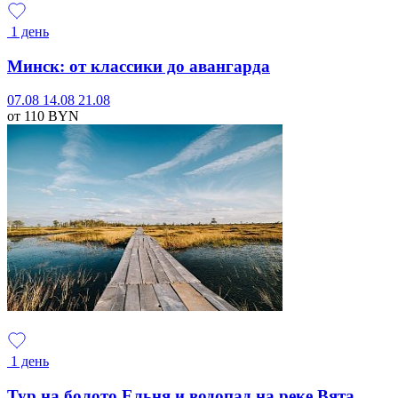
1 день
Минск: от классики до авангарда
07.08
14.08
21.08
от 110
BYN
1 день
Тур на болото Ельня и водопад на реке Вята