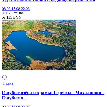
08.08
15.08
22.08
4.0
2 Отзыва
от 135
BYN
1 день
Голубые озёра и храмы: Гервяты - Михалишки -
Голубые о...
09.08
16.08
23.08