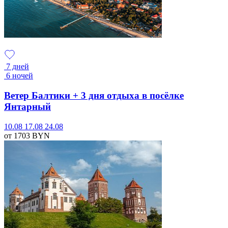
7 дней
6 ночей
Ветер Балтики + 3 дня отдыха в посёлке
Янтарный
10.08
17.08
24.08
от 1703
BYN