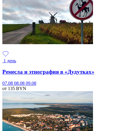
1 день
Ремесла и этнография в «Дудутках»
07.08
08.08
09.08
от 135
BYN