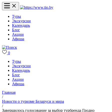
Туры
Экскурсии
Календарь
Блог
Акции
Афиша
0
Туры
Экскурсии
Календарь
Блог
Акции
Афиша
Главная
/
Новости о туризме Беларуси и мира
/
Завершилось голосование за выбор турбренда Гродно