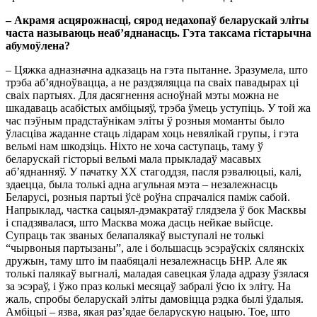
– Акрамя асцярожнасці, сярод недахопаў беларускай эліты
часта называюць неаб’яднанасць. Гэта таксама гістарычна
абумоўлена?
– Цяжка адназначна адказаць на гэта пытанне. Зразумела, што
трэба аб’ядноўвацца, а не раздзяляцца па сваіх павадырах ці
сваіх партыях. Для дасягнення асноўнай мэты можна не
шкадаваць асабістых амбіцыяў, трэба ўмець уступіць. У той жа
час пэўным прадстаўнікам эліты ў розныя моманты было
ўласціва жаданне стаць лідарам хоць невялікай групы, і гэта
вельмі нам шкодзіць. Ніхто не хоча саступаць, таму ў
беларускай гісторыі вельмі мала прыкладаў масавых
аб’яднанняў. У пачатку ХХ стагоддзя, пасля рэвалюцыі, калі,
здаецца, была толькі адна агульная мэта – незалежнасць
Беларусі, розныя партыі ўсё роўна спрачаліся паміж сабой.
Напрыклад, частка сацыял-дэмакратаў глядзела ў бок Масквы
і спадзявалася, што Масква можа дасць нейкае выйсце.
Супраць так званых белапалякаў выступалі не толькі
“чырвоныя партызаны”, але і большасць эсэраўскіх сялянскіх
дружын, таму што ім паабяцалі незалежнасць БНР. Але як
толькі палякаў выгналі, маладая савецкая ўлада адразу ўзялася
за эсэраў, і ўжо праз колькі месяцаў забралі ўсю іх эліту. На
жаль, спробы беларускай эліты дамовіцца рэдка былі ўдалыя.
Амбіцыі – язва, якая раз’ядае беларускую нацыю. Тое, што