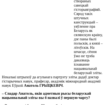
створаных
савецкай
гісторыяграфіяй.
Сярод такіх
штучных
канструкцый –
уяўленне пра
Беларусь як
сялянскую краіну,
дзе паны былі
польскія, а князі –
літоўскія. На
шчасце, сёння
ўжо не трэба
даказваць
існаванне
нацыянальнай
беларускай эліты.
Некалькі штрыхоў да агульнага партрэту эліты дадаў доктар
гістарычных навук, прафесар, акадэмік міжнароднай акадэміі
навук Еўразіі
Анатоль ГРЫЦКЕВІЧ
.
– Спадар Анатоль, якія адметныя рысы беларускай
нацыянальнай эліты вы б назвалі ў першую чаргу?