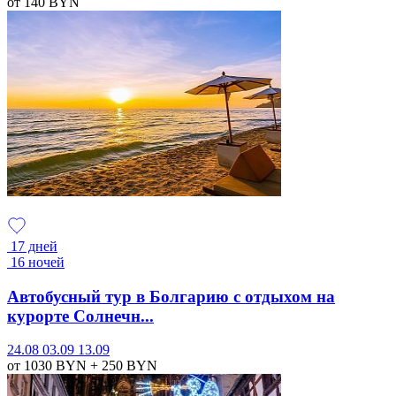
от 140
BYN
17 дней
16 ночей
Автобусный тур в Болгарию с отдыхом на
курорте Солнечн...
24.08
03.09
13.09
от 1030
BYN
+ 250
BYN