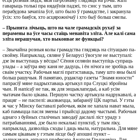
ёсць розныя людзі, якія па-рознаму глядзяць на рэчы. Калі
гаварыць толькі пра нядаўнія падзеі, то сэнс у тым, што
перабудова зачапіла ўсё, што было ў грамадстве, і закранула
ўсіх: хто баяўся, хто асцярожнічаў і хто быў больш смелы.
– Прынята лічыць, што на чале грамадскіх рухаў за
перамены ва ўсе часы стаіць менавіта эліта. Але калі сама
эліта нерашучая, хто выконвае яе функцыі?
– Звычайна розныя колы грамадства глядзяць на сітуацыю па-
свойму. Напрыклад, сяляне ў Беларусі ўвогуле не выступалі:
дзе ім выступаць у вёсцы? Сёння селянін выступіць супраць
улады – а заўтра яму каня не дадуць, і ён нічога не зробіць на
сваім участку. Рабочыя маглі пратэставаць, таму што яны былі
больш рашучыя. Я памятаю, рэдактар газеты “Знамя юности”
папрасіў мяне падрыхтаваць артыкул пра Слуцкі збройны
чын. Я напісаў не так, як для энцыклапедыі, а каб усім
чытачам было цікава. Першую частку артыкула надрукавалі, а
працяг – не паспелі: аказваецца, забараніў ЦК партыі. У гэты
ж час у Мінску баставалі рабочыя, якім не хапала нават мыла,
каб памыцца пасля змены і прыйсці дадому чыстымі. Рабочыя
аднаго з буйных сталічных заводаў даслалі ліст ураду з
патрабаваннямі, дзе было некалькі пунктаў, у тым ліку,
напрыклад, дазволіць сходы і даць мыла, натуральна. Для мяне
самым цікавым у гэтым лісце быў апошні пункт –
дадрукаваць артыкул прафесара Анатоля Грыцкевіча. Для