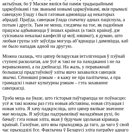
актыўная, бо ў Маскве вяліся баі паміж традыцыйнымі
царкоўнікамі і так званымі новымі царкоўнікамі, якія прымалі
савецкую ўладу і былі гатовыя адмовіцца ад некаторых
абрадаў. Праўда, савецкая ўлада спачатку адных паціснула, а
потым і другіх. Тым не менш, гледзячы на тое, як падобныя
працэсы адбываюцца ў іншых краінах (а такіх краінаў, дзе
суіснавала некалькі канфесій ці моў, няшмат), я думаю, што
любыя групы эліт заўсёды могуць аб’яднацца і дамовіцца, каб
не было нападак адной на другую.
Можна сказаць, что цяпер беларуская інтэлігенцыя ў пэўнай
ступені расколатая, але ўсё ж такі не па паходжанні і не па
веравызнанні, а па дзейнасці. На жаль, у пераважнай
большасці прадстаўнікоў эліты яшчэ захаваліся савецкія
звычкі. Сённяшні рэжым – я кажу не пра палітычны, а пра
грамадскі і нават культурны рэжым – гэта захаванне
савецкасці.
Трэба мець на ўвазе, што гісторыя паўтараецца не поўнасцю:
усё ж такі кожны раз гэта новыя абставіны, новая сітуацыя і
новая эліта. Я хачу падкрэсліць, што цяпер вялікае значэнне
мае моладзь. Я заўсёды падтрымліваў маладзёвыя рухі, бо
бачыў: гэта новая эліта, якая ў будучым здольная кіраваць
краінай. Галоўнае, што яны прыходзяць да таго, да чаго ў свой
час прыходзілі ўсе. Фактычна ў Беларусі эліта патрабуе аднаго