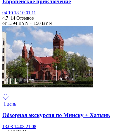
Европейское приключение
04.10
18.10
01.11
4.7
14 Отзывов
от 1394
BYN
+ 150
BYN
1 день
Обзорная экскурсия по Минску + Хатынь
13.08
14.08
21.08