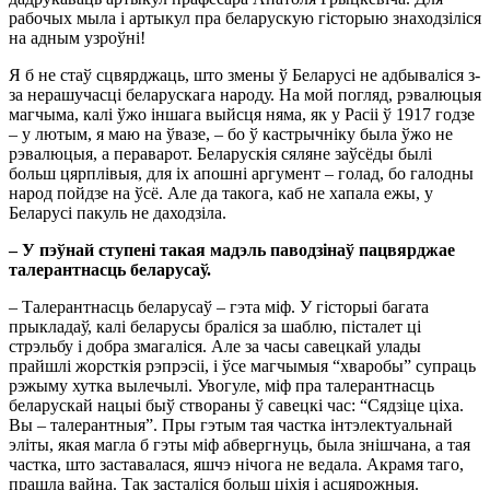
рабочых мыла і артыкул пра беларускую гісторыю знаходзіліся
на адным узроўні!
Я б не стаў сцвярджаць, што змены ў Беларусі не адбываліся з-
за нерашучасці беларускага народу. На мой погляд, рэвалюцыя
магчыма, калі ўжо іншага выйсця няма, як у Расіі ў 1917 годзе
– у лютым, я маю на ўвазе, – бо ў кастрычніку была ўжо не
рэвалюцыя, а пераварот. Беларускія сяляне заўсёды былі
больш цярплівыя, для іх апошні аргумент – голад, бо галодны
народ пойдзе на ўсё. Але да такога, каб не хапала ежы, у
Беларусі пакуль не даходзіла.
– У пэўнай ступені такая мадэль паводзінаў пацвярджае
талерантнасць беларусаў.
– Талерантнасць беларусаў – гэта міф. У гісторыі багата
прыкладаў, калі беларусы браліся за шаблю, пісталет ці
стрэльбу і добра змагаліся. Але за часы савецкай улады
прайшлі жорсткія рэпрэсіі, і ўсе магчымыя “хваробы” супраць
рэжыму хутка вылечылі. Увогуле, міф пра талерантнасць
беларускай нацыі быў створаны ў савецкі час: “Сядзіце ціха.
Вы – талерантныя”. Пры гэтым тая частка інтэлектуальнай
эліты, якая магла б гэты міф абвергнуць, была знішчана, а тая
частка, што заставалася, яшчэ нічога не ведала. Акрамя таго,
прашла вайна. Так засталіся больш ціхія і асцярожныя.