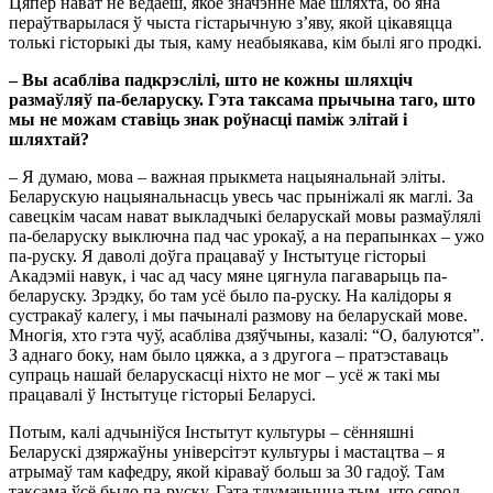
Цяпер нават не ведаеш, якое значэнне мае шляхта, бо яна
пераўтварылася ў чыста гістарычную з’яву, якой цікавяцца
толькі гісторыкі ды тыя, каму неабыякава, кім былі яго продкі.
– Вы асабліва падкрэслілі, што не кожны шляхціч
размаўляў па-беларуску. Гэта таксама прычына таго, што
мы не можам ставіць знак роўнасці паміж элітай і
шляхтай?
– Я думаю, мова – важная прыкмета нацыянальнай эліты.
Беларускую нацыянальнасць увесь час прыніжалі як маглі. За
савецкім часам нават выкладчыкі беларускай мовы размаўлялі
па-беларуску выключна пад час урокаў, а на перапынках – ужо
па-руску. Я даволі доўга працаваў у Інстытуце гісторыі
Акадэміі навук, і час ад часу мяне цягнула пагаварыць па-
беларуску. Зрэдку, бо там усё было па-руску. На калідоры я
сустракаў калегу, і мы пачыналі размову на беларускай мове.
Многія, хто гэта чуў, асабліва дзяўчыны, казалі: “О, балуются”.
З аднаго боку, нам было цяжка, а з другога – пратэставаць
супраць нашай беларускасці ніхто не мог – усё ж такі мы
працавалі ў Інстытуце гісторыі Беларусі.
Потым, калі адчыніўся Інстытут культуры – сённяшні
Беларускі дзяржаўны універсітэт культуры і мастацтва – я
атрымаў там кафедру, якой кіраваў больш за 30 гадоў. Там
таксама ўсё было па-руску. Гэта тлумачыцца тым, что сярод