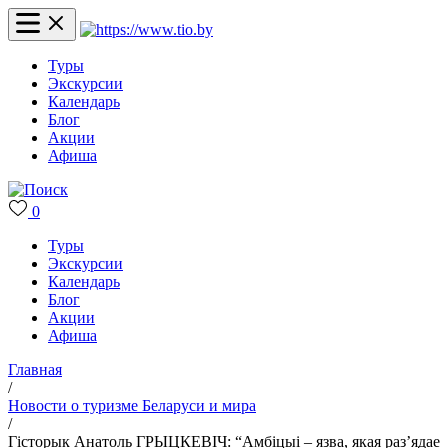
Туры
Экскурсии
Календарь
Блог
Акции
Афиша
0
Туры
Экскурсии
Календарь
Блог
Акции
Афиша
Главная
/
Новости о туризме Беларуси и мира
/
Гісторык Анатоль ГРЫЦКЕВІЧ: “Амбіцыі – язва, якая раз’ядае