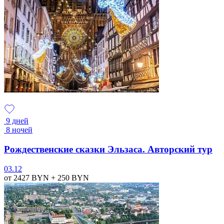
9 дней
8 ночей
Рождественские сказки Эльзаса. Авторский тур
03.12
от 2427
BYN
+ 250
BYN