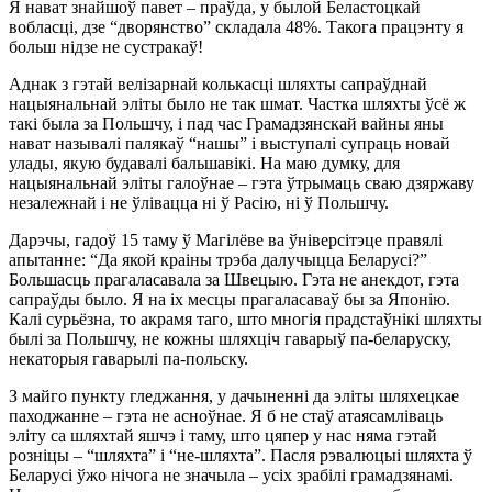
Я нават знайшоў павет – праўда, у былой Беластоцкай
вобласці, дзе “дворянство” складала 48%. Такога працэнту я
больш нідзе не сустракаў!
Аднак з гэтай велізарнай колькасці шляхты сапраўднай
нацыянальнай эліты было не так шмат. Частка шляхты ўсё ж
такі была за Польшчу, і пад час Грамадзянскай вайны яны
нават называлі палякаў “нашы” і выступалі супраць новай
улады, якую будавалі бальшавікі. На маю думку, для
нацыянальнай эліты галоўнае – гэта ўтрымаць сваю дзяржаву
незалежнай і не ўлівацца ні ў Расію, ні ў Польшчу.
Дарэчы, гадоў 15 таму ў Магілёве ва ўніверсітэце правялі
апытанне: “Да якой краіны трэба далучыцца Беларусі?”
Большасць прагаласавала за Швецыю. Гэта не анекдот, гэта
сапраўды было. Я на іх месцы прагаласаваў бы за Японію.
Калі сурьёзна, то акрамя таго, што многія прадстаўнікі шляхты
былі за Польшчу, не кожны шляхціч гаварыў па-беларуску,
некаторыя гаварылі па-польску.
З майго пункту гледжання, у дачыненні да эліты шляхецкае
паходжанне – гэта не асноўнае. Я б не стаў атаясамліваць
эліту са шляхтай яшчэ і таму, што цяпер у нас няма гэтай
розніцы – “шляхта” і “не-шляхта”. Пасля рэвалюцыі шляхта ў
Беларусі ўжо нічога не значыла – усіх зрабілі грамадзянамі.