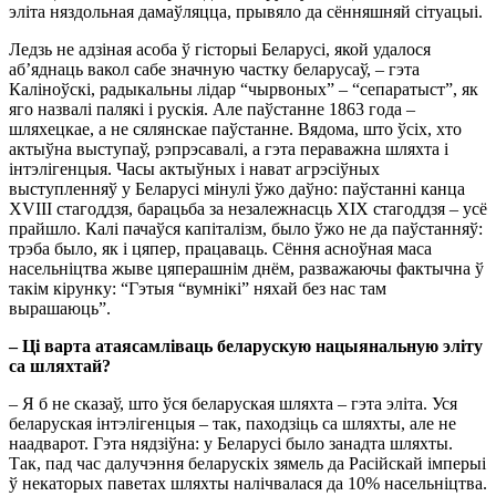
эліта няздольная дамаўляцца, прывяло да сённяшняй сітуацыі.
Ледзь не адзіная асоба ў гісторыі Беларусі, якой удалося
аб’яднаць вакол сабе значную частку беларусаў, – гэта
Каліноўскі, радыкальны лідар “чырвоных” – “сепаратыст”, як
яго назвалі палякі і рускія. Але паўстанне 1863 года –
шляхецкае, а не сялянскае паўстанне. Вядома, што ўсіх, хто
актыўна выступаў, рэпрэсавалі, а гэта пераважна шляхта і
інтэлігенцыя. Часы актыўных і нават агрэсіўных
выступленняў у Беларусі мінулі ўжо даўно: паўстанні канца
XVIII стагоддзя, барацьба за незалежнасць ХІХ стагоддзя – усё
прайшло. Калі пачаўся капіталізм, было ўжо не да паўстанняў:
трэба было, як і цяпер, працаваць. Сёння асноўная маса
насельніцтва жыве цяперашнім днём, разважаючы фактычна ў
такім кірунку: “Гэтыя “вумнікі” няхай без нас там
вырашаюць”.
– Ці варта атаясамліваць беларускую нацыянальную эліту
са шляхтай?
– Я б не сказаў, што ўся беларуская шляхта – гэта эліта. Уся
беларуская інтэлігенцыя – так, паходзіць са шляхты, але не
наадварот. Гэта нядзіўна: у Беларусі было занадта шляхты.
Так, пад час далучэння беларускіх зямель да Расійскай імперыі
ў некаторых паветах шляхты налічвалася да 10% насельніцтва.