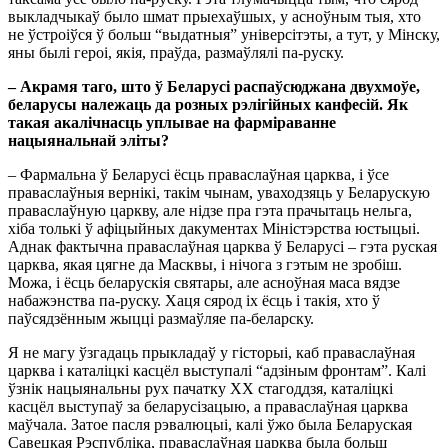
выкладчыкаў было шмат прыехаўшых, у асноўным тыя, хто
не ўстроіўся ў больш “выдатныя” універсітэты, а тут, у Мінску,
яны былі героі, якія, праўда, размаўлялі па-руску.
– Акрамя таго, што ў Беларусі распаўсюджана двухмоўе,
беларусы належаць да розных рэлігійных канфесій. Як
такая акалічнасць уплывае на фарміраванне
нацыянальнай эліты?
– Фармальна ў Беларусі ёсць праваслаўная царква, і ўсе
праваслаўныя вернікі, такім чынам, уваходзяць у Беларускую
праваслаўную царкву, але нідзе пра гэта прачытаць нельга,
хіба толькі ў афіцыйных дакументах Міністэрства юстыцыі.
Аднак фактычна праваслаўная царква ў Беларусі – гэта руская
царква, якая цягне да Масквы, і нічога з гэтым не зробіш.
Можа, і ёсць беларускія святары, але асноўная маса вядзе
набажэнства па-руску. Хаця сярод іх ёсць і такія, хто ў
паўсядзённым жыцці размаўляе па-беларску.
Я не магу ўзгадаць прыкладаў у гісторыі, каб праваслаўная
царква і каталіцкі касцёл выступалі “адзіным фронтам”. Калі
ўзнік нацыянальны рух пачатку ХХ стагоддзя, каталіцкі
касцёл выступаў за беларусізацыю, а праваслаўная царква
маўчала. Затое пасля рэвалюцыі, калі ўжо была Беларуская
Савецкая Рэспубліка, праваслаўная царква была больш