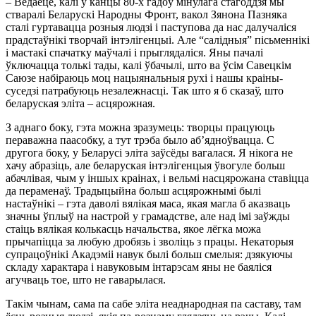
– Ведаеце, калі ў канцы 80-х гадоў мінулага стагоддзя мы
стваралі Беларускі Народны Фронт, вакол Зянона Пазняка
сталі гуртавацца розныя людзі і паступова да нас далучаліся
прадстаўнікі творчай інтэлігенцыі. Але “салідныя” пісьменнікі
і мастакі спачатку маўчалі і прыглядаліся. Яны пачалі
ўключацца толькі тады, калі ўбачылі, што ва ўсім Савецкім
Саюзе набіраюць моц нацыянальныя рухі і нашы краіны-
суседзі патрабуюць незалежнасці. Так што я б сказаў, што
беларуская эліта – асцярожная.
З аднаго боку, гэта можна зразумець: творцы працуюць
пераважна паасобку, а тут трэба было аб’ядноўвацца. С
другога боку, у Беларусі эліта заўсёды вагалася. Я нікога не
хачу абразіць, але беларуская інтэлігенцыя ўвогуле больш
абачлівая, чым у іншых краінах, і вельмі насцярожана ставіцца
да пераменаў. Традыцыйна больш асцярожнымі былі
настаўнікі – гэта даволі вялікая маса, якая магла б аказваць
значны ўплыў на настрой у грамадстве, але над імі заўжды
стаіць вялікая колькасць начальства, якое лёгка можа
прычапіцца за любую дробязь і зволіць з працы. Некаторыя
супрацоўнікі Акадэміі навук былі больш смелыя: дзякуючы
складу характара і навуковым інтарэсам яны не баяліся
агучваць тое, што не гаварылася.
Такім чынам, сама па сабе эліта неаднародная па саставу, там