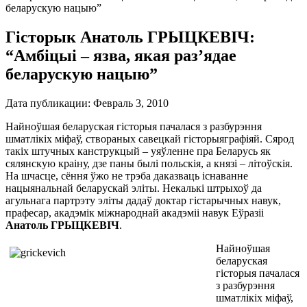
беларускую нацыю”
Гісторык Анатоль ГРЫЦКЕВІЧ:
“Амбіцыі – язва, якая раз’ядае
беларускую нацыю”
Дата публикации:
Февраль 3, 2010
Найноўшая беларуская гісторыя пачалася з разбурэння
шматлікіх міфаў, створаных савецкай гісторыяграфіяй. Сярод
такіх штучных канструкцый – уяўленне пра Беларусь як
сялянскую краіну, дзе паны былі польскія, а князі – літоўскія.
На шчасце, сёння ўжо не трэба даказваць існаванне
нацыянальнай беларускай эліты. Некалькі штрыхоў да
агульнага партрэту эліты дадаў доктар гістарычных навук,
прафесар, акадэмік міжнароднай акадэміі навук Еўразіі
Анатоль ГРЫЦКЕВІЧ
.
Найноўшая
беларуская
гісторыя пачалася
з разбурэння
шматлікіх міфаў,