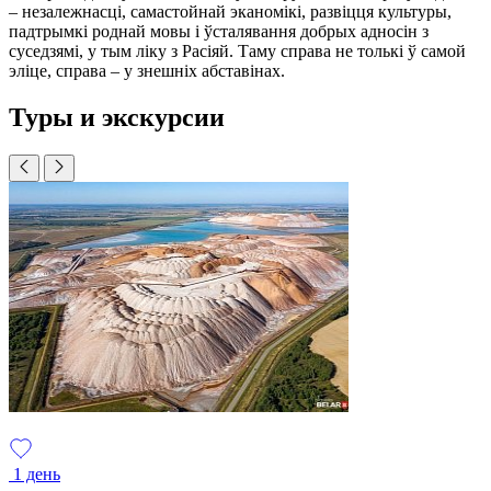
– незалежнасці, самастойнай эканомікі, развіцця культуры,
падтрымкі роднай мовы і ўсталявання добрых адносін з
суседзямі, у тым ліку з Расіяй. Таму справа не толькі ў самой
эліце, справа – у знешніх абставінах.
Туры и экскурсии
1 день