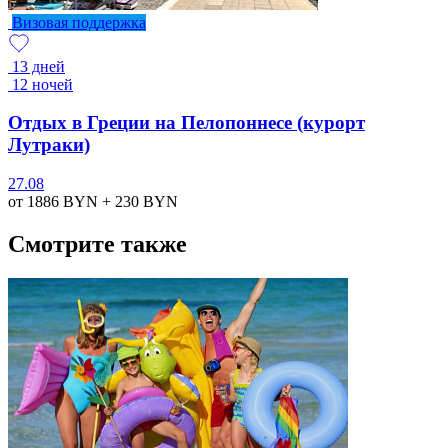
Визовая поддержка
13 дней
12 ночей
Отдых в Греции на Пелопоннесе (курорт
Лутраки)
27.08
от 1886
BYN
+ 230
BYN
Смотрите также