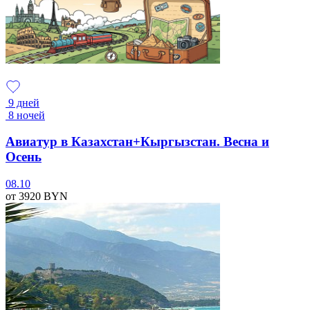
9 дней
8 ночей
Авиатур в Казахстан+Кыргызстан. Весна и
Осень
08.10
от 3920
BYN