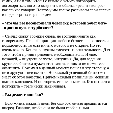
самих, а не в том, чтобы с кем-то о чем-то поговорить,
договориться, кого-то выдавить, в общем, «решить вопрос»,
как сейчас говорят. Поэтому мы только развиваем свой сервис
и подковерных игр не ведем.
– Что бы вы посоветовали человеку, который хочет чего-
то достигнуть в турбизнесе?
– Сейчас скажу громкие слова, не воспринимайте как
саморекламу. Первый принцип любого бизнеса – честность и
порядочность. То есть ничего нового я не открыл. Но это
очень важно. Конечно, нужны смелость и решительность. Для
того чтобы принять решение, необходима воля. И еще,
пожалуй, – внутреннее чутье, интуиция. Да, для ведения
крупного бизнеса нужен этот талант, и никто не может его
объяснить. Почему я в данный момент пошел в эту сторону, а
не в другую – неизвестно. Но каждый успешный бизнесмен
знает об этом качестве. Причем каждый правильный мощный
шаг эксклюзивен. И повторить его невозможно. Кто пытается
повторить – трагически заканчивает.
– Вы делаете ошибки?
– Всю жизнь, каждый день. Без ошибок нельзя продвигаться
вперед. Главное, чтобы они не были глобальными.