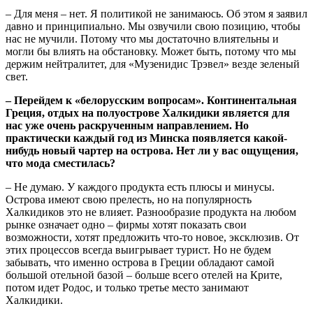
– Для меня – нет. Я политикой не занимаюсь. Об этом я заявил
давно и принципиально. Мы озвучили свою позицию, чтобы
нас не мучили. Потому что мы достаточно влиятельны и
могли бы влиять на обстановку. Может быть, потому что мы
держим нейтралитет, для «Музенидис Трэвел» везде зеленый
свет.
– Перейдем к «белорусским вопросам». Континентальная
Греция, отдых на полуострове Халкидики является для
нас уже очень раскрученным направлением. Но
практически каждый год из Минска появляется какой-
нибудь новый чартер на острова. Нет ли у вас ощущения,
что мода сместилась?
– Не думаю. У каждого продукта есть плюсы и минусы.
Острова имеют свою прелесть, но на популярность
Халкидиков это не влияет. Разнообразие продукта на любом
рынке означает одно – фирмы хотят показать свои
возможности, хотят предложить что-то новое, эксклюзив. От
этих процессов всегда выигрывает турист. Но не будем
забывать, что именно острова в Греции обладают самой
большой отельной базой – больше всего отелей на Крите,
потом идет Родос, и только третье место занимают
Халкидики.