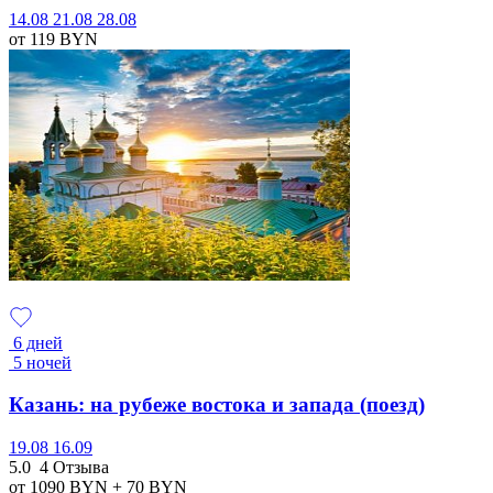
14.08
21.08
28.08
от 119
BYN
6 дней
5 ночей
Казань: на рубеже востока и запада (поезд)
19.08
16.09
5.0
4 Отзыва
от 1090
BYN
+ 70
BYN