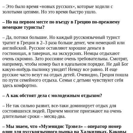
– Это было время «новых русских», которые ходили с
золотыми цепями. Но это время быстро ушло.
– Но на первом месте по въезду в Грецию по-прежнему
немецкие туристы?
– Да, потоки большие. Но каждый русскоязычный турист
тратит в Греции в 2–3 раза больше денег, чем немецкий или
английский. Русские оставляют хорошие деньги в
гостиницах, в тавернах, на экскурсиях. Немцы отдыхают
очень скромно. Зато россияне очень требовательны. Смотрят,
например, чтобы номер был в идеальном порядке. Не дай Бог
какую-нибудь пылинку увидят! Немцу все равно. И еще
русские часто везут на отдых детей. Очевидно, Греция пошла
по пути семейного отдыха. Семьи с детьми чувствуют себя
здесь комфортно.
– А как обстоят дела с молодежным отдыхом?
– Не так сильно развит, все-таки доминирует отдых для
состоявшихся людей. Причем многие приезжают на очень
длительные сроки – месяц-два.
– Мы знаем, что «Музенидис Трэвел» – оператор номер
один для русскоязычного рынка на Халкидиках. Каковы