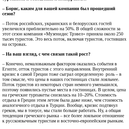
– Борис, каким для вашей компании был прошедший
сезон?
– Поток российских, украинских и белорусских гостей
увеличился приблизительно на 50%. В общей сложности за
этот сезон компания «Музенидис Трэвел» приняла около 250
тысяч туристов. Это весь поток, включая туристов, гостивших
на островах.
– На ваш взгляд, с чем связан такой рост?
– Конечно, немаловажным фактором оказались события в
Египте, отток туристов с этого направления. Внутренний
кризис в самой Греции тоже сыграл определенную роль – в
том смысле, что цены в наших гостиницах стали лояльнее.
Поток туристов из некоторых стран немного уменьшился,
поэтому появились пустые места в гостиницах. В целом, цена
на греческие турпакеты снизилась на 10–20%. Стоимость
отдыха в Греции этим летом была даже ниже, чем стоимость
аналогичного отдыха в Турции. Вообще, кризис подтянул
греков, мы в тонусе, мы стали больше работать. Ну, а общая
тенденция греческого рынка – все более лояльное отношение
к русскоязычным туристам и восточно-европейским рынкам.