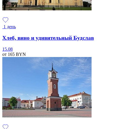
1 день
Хлеб, вино и удивительный Будслав
15.08
от 165
BYN