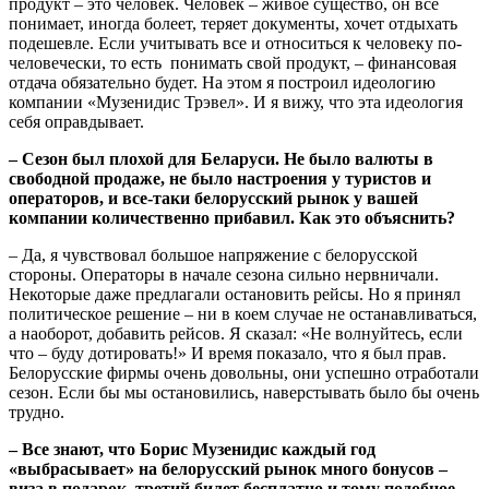
продукт – это человек. Человек – живое существо, он все
понимает, иногда болеет, теряет документы, хочет отдыхать
подешевле. Если учитывать все и относиться к человеку по-
человечески, то есть понимать свой продукт, – финансовая
отдача обязательно будет. На этом я построил идеологию
компании «Музенидис Трэвел». И я вижу, что эта идеология
себя оправдывает.
– Сезон был плохой для Беларуси. Не было валюты в
свободной продаже, не было настроения у туристов и
операторов, и все-таки белорусский рынок у вашей
компании количественно прибавил. Как это объяснить?
– Да, я чувствовал большое напряжение с белорусской
стороны. Операторы в начале сезона сильно нервничали.
Некоторые даже предлагали остановить рейсы. Но я принял
политическое решение – ни в коем случае не останавливаться,
а наоборот, добавить рейсов. Я сказал: «Не волнуйтесь, если
что – буду дотировать!» И время показало, что я был прав.
Белорусские фирмы очень довольны, они успешно отработали
сезон. Если бы мы остановились, наверстывать было бы очень
трудно.
– Все знают, что Борис Музенидис каждый год
«выбрасывает» на белорусский рынок много бонусов –
виза в подарок, третий билет бесплатно и тому подобное.