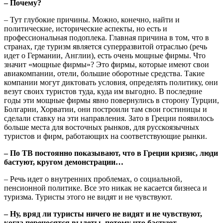
– Почему?
– Тут глубокие причины. Можно, конечно, найти и
политические, исторические аспекты, но есть и
профессиональная подоплека. Главная причина в том, что в
странах, где туризм является суперразвитой отраслью (речь
идет о Германии, Англии), есть очень мощные фирмы. Что
значит «мощные фирмы»? Это фирмы, которые имеют свои
авиакомпании, отели, большие оборотные средства. Такие
компании могут диктовать условия, определять политику, они
везут своих туристов туда, куда им выгодно. В последние
годы эти мощные фирмы явно повернулись в сторону Турции,
Болгарии, Хорватии, они построили там свои гостиницы и
сделали ставку на эти направления. Зато в Греции появилось
больше места для восточных рынков, для русскоязычных
туристов и фирм, работающих на соответствующие рынки.
– По ТВ постоянно показывают, что в Греции кризис, люди
бастуют, кругом демонстрации…
– Речь идет о внутренних проблемах, о социальной,
пенсионной политике. Все это никак не касается бизнеса и
туризма. Туристы этого не видят и не чувствуют.
– Ну, вряд ли туристы ничего не видят и не чувствуют,
когда переносятся вылеты, потому что бастуют