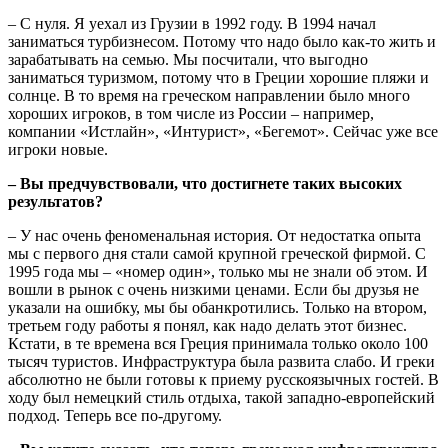
– С нуля. Я уехал из Грузии в 1992 году. В 1994 начал
заниматься турбизнесом. Потому что надо было как-то жить и
зарабатывать на семью. Мы посчитали, что выгодно
заниматься туризмом, потому что в Греции хорошие пляжи и
солнце. В то время на греческом направлении было много
хороших игроков, в том числе из России – например,
компании «Истлайн», «Интурист», «Бегемот». Сейчас уже все
игроки новые.
– Вы предчувствовали, что достигнете таких высоких
результатов?
– У нас очень феноменальная история. От недостатка опыта
мы с первого дня стали самой крупной греческой фирмой. С
1995 года мы – «номер один», только мы не знали об этом. И
вошли в рынок с очень низкими ценами. Если бы друзья не
указали на ошибку, мы бы обанкротились. Только на втором,
третьем году работы я понял, как надо делать этот бизнес.
Кстати, в те времена вся Греция принимала только около 100
тысяч туристов. Инфраструктура была развита слабо. И греки
абсолютно не были готовы к приему русскоязычных гостей. В
ходу был немецкий стиль отдыха, такой западно-европейский
подход. Теперь все по-другому.