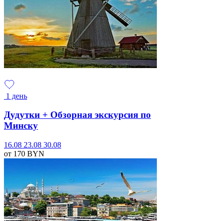
1 день
Дудутки + Обзорная экскурсия по
Минску
16.08
23.08
30.08
от 170
BYN