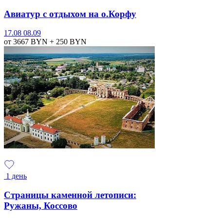
Авиатур с отдыхом на о.Корфу
17.08
08.09
от 3667
BYN
+ 250
BYN
1 день
Страницы каменной летописи:
Ружаны, Коссово