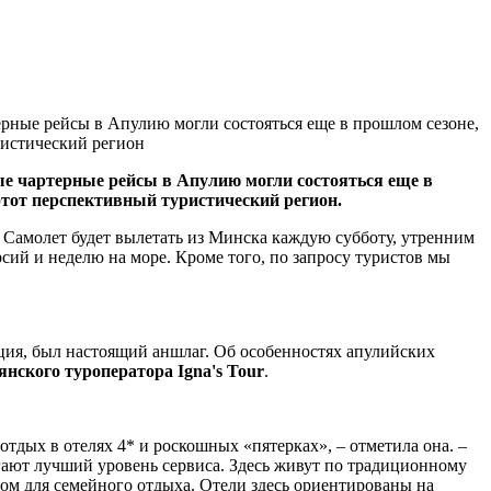
ерные рейсы в Апулию могли состояться еще в прошлом сезоне,
ристический регион
ые чартерные рейсы в Апулию могли состояться еще в
 этот перспективный туристический регион.
– Самолет будет вылетать из Минска каждую субботу, утренним
сий и неделю на море. Кроме того, по запросу туристов мы
ация, был настоящий аншлаг. Об особенностях апулийских
нского туроператора Igna's Tour
.
тдых в отелях 4* и роскошных «пятерках», – отметила она. –
агают лучший уровень сервиса. Здесь живут по традиционному
том для семейного отдыха. Отели здесь ориентированы на