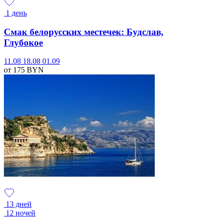
1 день
Смак белорусских местечек: Будслав,
Глубокое
11.08
18.08
01.09
от 175
BYN
13 дней
12 ночей