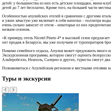
детей: у большинства из них есть детские площадки, мини-клу
детей до 7 лет бесплатно. Кроме того, на большей части местн
Особенностью апулийских отелей в сравнении с другими италья
и ужин зачастую уже включает в себя напитки – поллитра воды 
очень сильно зависит от отеля – некоторые из них предпочитаю
низким сезоном.
«К примеру, отель Nicotel Pineto 4* в высокий сезон предлагае
хит продаж в Беларуси, мы уже получаем от туроператоров бро
Помимо семейного отдыха, Апулия может предложить много ин
Экскурсионная программа, которую смогут оценить белорусские
Альберобелло, Неаполь, Салерно и других, туристы смогут два 
Познакомиться с Апулийским регионом и местными отелями на 
Туры и экскурсии