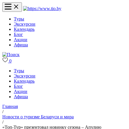
Туры
Экскурсии
Календарь
Блог
Акции
Афиша
0
Туры
Экскурсии
Календарь
Блог
Акции
Афиша
Главная
/
Новости о туризме Беларуси и мира
/
«Топ-Тур» презентовал новинку сезона – Апулию