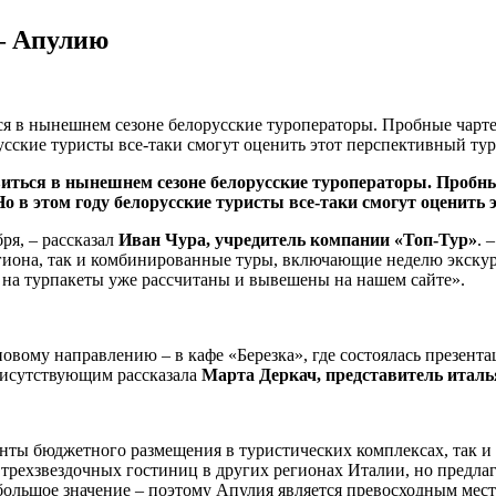
 – Апулию
ся в нынешнем сезоне белорусские туроператоры. Пробные чарт
русские туристы все-таки смогут оценить этот перспективный ту
виться в нынешнем сезоне белорусские туроператоры. Пробн
Но в этом году белорусские туристы все-таки смогут оценить
ря, – рассказал
Иван Чура, учредитель компании «Топ-Тур»
. 
егиона, так и комбинированные туры, включающие неделю экскур
на турпакеты уже рассчитаны и вывешены на нашем сайте».
овому направлению – в кафе «Березка», где состоялась презент
рисутствующим рассказала
Марта Деркач, представитель италья
ты бюджетного размещения в туристических комплексах, так и о
е трехзвездочных гостиниц в других регионах Италии, но предл
 большое значение – поэтому Апулия является превосходным мес