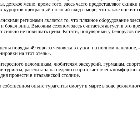
бы, детское меню, кроме того, здесь часто предоставляют скид
ых курортов прекрасный пологий вход в море, что также оценят с
нскими регионами является то, что пляжное оборудование здесь
и бокал вина. Высоким сезоном здесь считается август, в это вр
т сильно не повышать цены. Кстати, популярный у белорусов пер
т цены порядка 49 евро за человека в сутки, на полном пансионе,
нировки на этот отель».
тересного паломникам, любителям экскурсий, гурманам, спорт
 туристы, рассчитана на неделю и протекает очень комфортно з
дня провести в итальянской столице.
собственном опыте турагенты смогут в марте в ходе рекламного