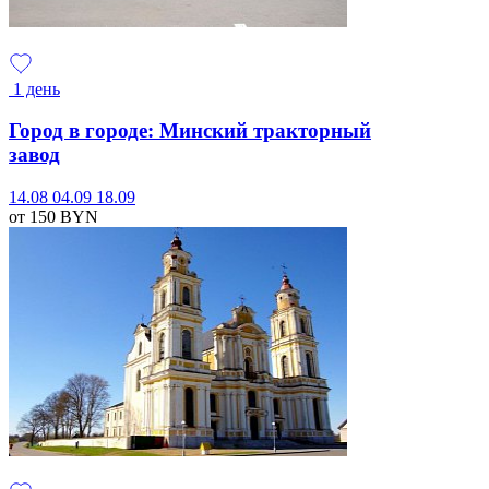
1 день
Город в городе: Минский тракторный
завод
14.08
04.09
18.09
от 150
BYN