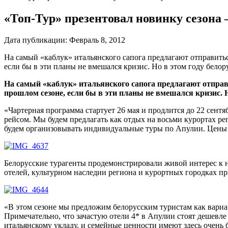
«Топ-Тур» презентовал новинку сезона
Дата публикации:
Февраль 8, 2012
На самый «каблук» итальянского сапога предлагают отправить
если бы в эти планы не вмешался кризис. Но в этом году бело
На самый «каблук» итальянского сапога предлагают отпра
прошлом сезоне, если бы в эти планы не вмешался кризис. 
«Чартерная программа стартует 26 мая и продлится до 22 сентяб
рейсом. Мы будем предлагать как отдых на восьми курортах р
будем организовывать индивидуальные туры по Апулии. Цены 
Белорусские турагенты продемонстрировали живой интерес к н
отелей, культурном наследии региона и курортных городках п
«В этом сезоне мы предложим белорусским туристам как вариан
Примечательно, что зачастую отели 4* в Апулии стоят дешевл
итальянскому укладу, и семейные ценности имеют здесь очень