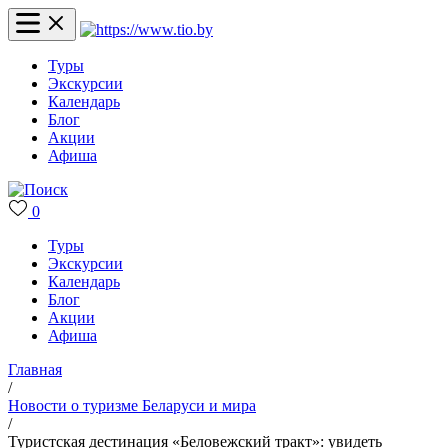
Туры
Экскурсии
Календарь
Блог
Акции
Афиша
0
Туры
Экскурсии
Календарь
Блог
Акции
Афиша
Главная
/
Новости о туризме Беларуси и мира
/
Туристская дестинация «Беловежский тракт»: увидеть