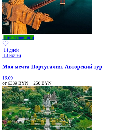
Впечатляющий
14 дней
13 ночей
Моя мечта Португалия. Авторский тур
16.09
от 6339
BYN
+ 250
BYN