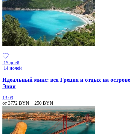
15 дней
14 ночей
Идеальный микс: вся Греция и отдых на острове
Эвия
13.09
от 3772
BYN
+ 250
BYN