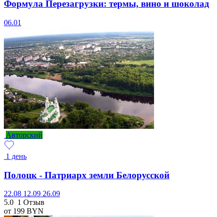
Формула Перезагрузки: термы, вино и шоколад
06.01
Авторский
1 день
Полоцк - Патриарх земли Белорусской
22.08
12.09
26.09
5.0
1 Отзыв
от 199
BYN