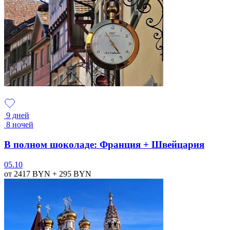
9 дней
8 ночей
В полном шоколаде: Франция + Швейцария
05.10
от 2417
BYN
+ 295
BYN