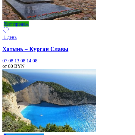
Хит продаж
1 день
Хатынь – Курган Славы
07.08
13.08
14.08
от 80
BYN