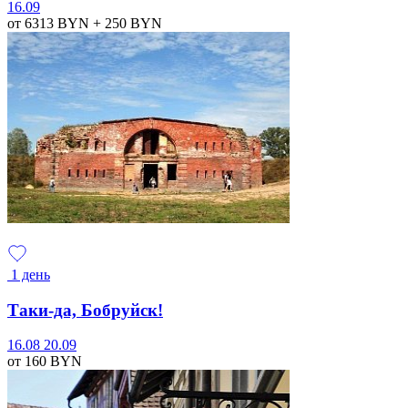
16.09
от 6313
BYN
+ 250
BYN
1 день
Таки-да, Бобруйск!
16.08
20.09
от 160
BYN