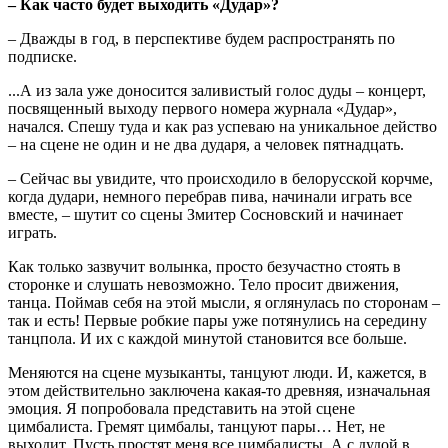
– Как часто будет выходить «Дудар»?
– Дважды в год, в перспективе будем распространять по
подписке.
...А из зала уже доносится заливистый голос дуды – концерт,
посвященный выходу первого номера журнала «Дудар»,
начался. Спешу туда и как раз успеваю на уникальное действо
– на сцене не один и не два дударя, а человек пятнадцать.
– Сейчас вы увидите, что происходило в белорусской корчме,
когда дудари, немного перебрав пива, начинали играть все
вместе, – шутит со сцены Змитер Сосновский и начинает
играть.
Как только зазвучит волынка, просто безучастно стоять в
сторонке и слушать невозможно. Тело просит движения,
танца. Поймав себя на этой мысли, я оглянулась по сторонам –
так и есть! Первые робкие пары уже потянулись на середину
танцпола. И их с каждой минутой становится все больше.
Меняются на сцене музыканты, танцуют люди. И, кажется, в
этом действительно заключена какая-то древняя, изначальная
эмоция. Я попробовала представить на этой сцене
цимбалиста. Гремят цимбалы, танцуют пары… Нет, не
выходит. Пусть простят меня все цимбалисты. А с дудой в