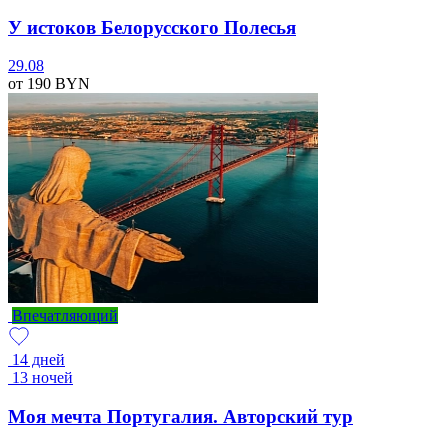
У истоков Белорусского Полесья
29.08
от 190
BYN
Впечатляющий
14 дней
13 ночей
Моя мечта Португалия. Авторский тур