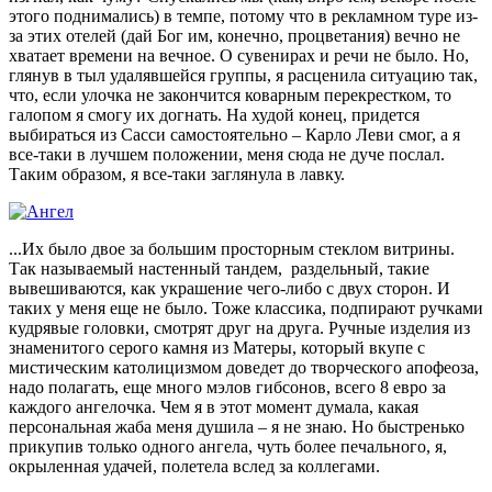
этого поднимались) в темпе, потому что в рекламном туре из-
за этих отелей (дай Бог им, конечно, процветания) вечно не
хватает времени на вечное. О сувенирах и речи не было. Но,
глянув в тыл удалявшейся группы, я расценила ситуацию так,
что, если улочка не закончится коварным перекрестком, то
галопом я смогу их догнать. На худой конец, придется
выбираться из Сасси самостоятельно – Карло Леви смог, а я
все-таки в лучшем положении, меня сюда не дуче послал.
Таким образом, я все-таки заглянула в лавку.
...Их было двое за большим просторным стеклом витрины.
Так называемый настенный тандем, раздельный, такие
вывешиваются, как украшение чего-либо с двух сторон. И
таких у меня еще не было. Тоже классика, подпирают ручками
кудрявые головки, смотрят друг на друга. Ручные изделия из
знаменитого серого камня из Матеры, который вкупе с
мистическим католицизмом доведет до творческого апофеоза,
надо полагать, еще много мэлов гибсонов, всего 8 евро за
каждого ангелочка. Чем я в этот момент думала, какая
персональная жаба меня душила – я не знаю. Но быстренько
прикупив только одного ангела, чуть более печального, я,
окрыленная удачей, полетела вслед за коллегами.