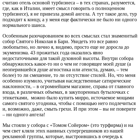
считаю отель основой турбизнеса – в тех странах, разумеется,
где, как в Италии, имеет смысл говорить о полноценном
турбизнесе), я не привезла домой ангела. А тут такое дело, тур
подходит к концу, а у меня еще фактически не было ни одного
нормального шанса.
Особенным разочарованием во всех смыслах стал знаменитый
собор Святого Николая в Бари. Увидеть это все равно
любопытно, но лично я, видимо, просто еще не доросла до
экуменизма. 43 прожитых года оказались явно
недостаточными для такой духовной высоты. Внутри собора
обнаружилось какое-то ни о чем не говорящее моей душе (а
неоперившейся душе агностика или атеиста, думаю, – тем
более) то ли смешение, то ли отсутствие стилей. Но, что меня
особенно изумило, учитывая наследственные сатирические
наклонности, – в огромнейшем магазине, справа от главного
входа, в различных объемах, в закупоренных бутылочках с
этикетками, можно было купить мирро, источаемое мощами
самого святого угодника, чтобы с помощью него подлечиться
и, возможно, даже, смыть грехи. И при этом – вы не поверите
– ни одного ангела!
Мы стояли у собора с «Томом Сойером» (это турфирма) и на
чем свет кляли этих наивных супергрешников из нашей
рекламной группы, которые, выстроившись в очередь к