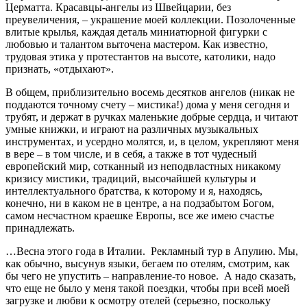
Церматта. Красавцы-ангелы из Швейцарии, без
преувеличения, – украшение моей коллекции. Позолоченные
влитые крылья, каждая деталь миниатюрной фигурки с
любовью и талантом выточена мастером. Как известно,
трудовая этика у протестантов на высоте, католики, надо
признать, «отдыхают».
В общем, приблизительно восемь десятков ангелов (никак не
поддаются точному счету – мистика!) дома у меня сегодня и
трубят, и держат в ручках маленькие добрые сердца, и читают
умные книжки, и играют на различных музыкальных
инструментах, и усердно молятся, и, в целом, укрепляют меня
в вере – в том числе, и в себя, а также в тот чудесный
европейский мир, сотканный из неподвластных никакому
кризису мистики, традиций, высочайшей культуры и
интеллектуального братства, к которому и я, находясь,
конечно, ни в каком не в центре, а на подзабытом Богом,
самом несчастном краешке Европы, все же имею счастье
принадлежать.
…Весна этого года в Италии. Рекламный тур в Апулию. Мы,
как обычно, высунув языки, бегаем по отелям, смотрим, как
бы чего не упустить – направление-то новое. А надо сказать,
что еще не было у меня такой поездки, чтобы при всей моей
загрузке и любви к осмотру отелей (серьезно, поскольку