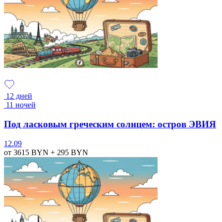
12 дней
11 ночей
Под ласковым греческим солнцем: остров ЭВИЯ
12.09
от 3615
BYN
+ 295
BYN