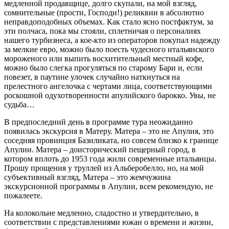
медленной продавщице, долго скупали, на мой взгляд,
сомнительные (прости, Господи!) реликвии в абсолютно
неправдоподобных объемах. Как стало ясно постфактум, за
эти полчаса, пока мы стояли, сплетничая о персоналиях
нашего турбизнеса, а кое-кто из операторов покупал надежду
за мелкие евро, можно было поесть чудесного итальянского
мороженого или выпить восхитительный местный кофе,
можно было слегка прогуляться по старому Бари и, если
повезет, в паутине улочек случайно наткнуться на
прелестного ангелочка с чертами лица, соответствующими
роскошной одухотворенности апулийского барокко. Увы, не
судьба…
В предпоследний день в программе тура неожиданно
появилась экскурсия в Матеру. Матера – это не Апулия, это
соседняя провинция Базиликата, но совсем близко к границе
Апулии. Матера – доисторический пещерный город, в
котором вплоть до 1953 года жили современные итальянцы.
Прошу прощения у труллей из Альберобелло, но, на мой
субъективный взгляд, Матера – это жемчужина
экскурсионной программы в Апулии, всем рекомендую, не
пожалеете.
На колокольне медленно, сладостно и утвердительно, в
соответствии с представлениями южан о времени и жизни,