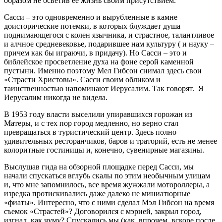
образом не осветив ее жизнь своим присутствием.
Сасси – это одновременно и вырубленные в камне
доисторические потемки, в которых блуждает душа
поднимающегося с колен язычника, и страстное, талантливое
и алчное средневековье, подарившее нам культуру ( и науку –
причем как бы играючи, в придачу). Но Сасси – это и
библейское просветление духа на фоне серой каменной
пустыни. Именно поэтому Мел Гибсон снимал здесь свои
«Страсти Христовы». Сасси своим обликом и
таинственностью напоминают Иерусалим. Так говорят. Я
Иерусалим никогда не видела.
В 1953 году власти выселили упиравшихся горожан из
Матеры, и с тех пор город медленно, но верно стал
превращаться в туристический центр. Здесь полно
удивительных ресторанчиков, баров и траторий, есть не менее
колоритные гостиницы и, конечно, сувенирные магазины.
Выслушав гида на обзорной площадке перед Сасси, мы
начали спускаться вглубь скалы по этим необычным улицам
и, что мне запомнилось, все время жужжали мотороллеры, а
изредка протискивались даже далеко не миниатюрные
«фиаты». Интересно, что с ними сделал Мэл Гибсон на время
съемок «Страстей»? Договорился с мэрией, закрыл город,
изгнал, как чуму? Спускались мы (как, впрочем, вскоре после