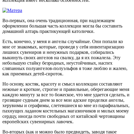
Коллекция имеет несколько особенностей.
Во-первых, она очень традиционная, при надлежащем
оформлении большая часть коллекции могла бы составить
домашний алтарь практикующей католички.
Есть, конечно, у меня и ангелы случайные. Они попали ко
мне от знакомых, которые, проведя у себя инвентаризацию
лишних сувениров и ненужных подарков, собирались
выкинуть своих ангелов на свалку, да я их пожалела. Эту
небольшую стайку безродных, неустойчивых, наспех
сляпанных полуангелов-полуэльфов я тоже люблю и жалею,
как приемных детей-сироток.
Но основу, костяк, красоту и смысл коллекции составляют
нежные и кроткие, строгие и правильные, оберегающие меня
каждую минуту за все то божеское, что мне удается сделать, и
грозящие судным днем за все мои адские проделки ангелы,
херувимы и серафимы, слетевшиеся ко мне из парафиальных,
пахнущих ладаном костельных магазинчиков и милых моему
сердцу, иногда почти свободных от китайской чертовщины
европейских сувенирных лавочек.
Во-вторых (как и можно было предвидеть, заводя такое