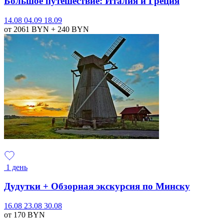
Большое путешествие: Италия и Греция
14.08
04.09
18.09
от 2061
BYN
+ 240
BYN
1 день
Дудутки + Обзорная экскурсия по Минску
16.08
23.08
30.08
от 170
BYN