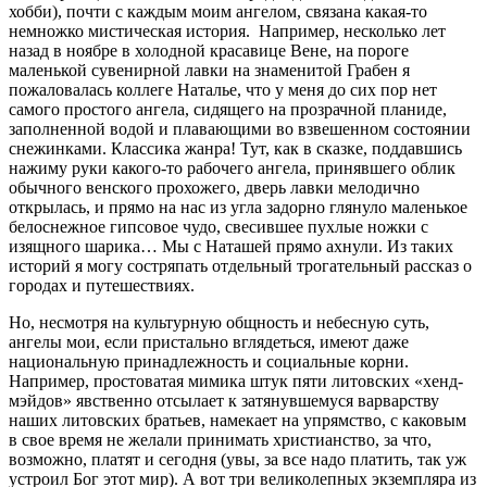
хобби), почти с каждым моим ангелом, связана какая-то
немножко мистическая история. Например, несколько лет
назад в ноябре в холодной красавице Вене, на пороге
маленькой сувенирной лавки на знаменитой Грабен я
пожаловалась коллеге Наталье, что у меня до сих пор нет
самого простого ангела, сидящего на прозрачной планиде,
заполненной водой и плавающими во взвешенном состоянии
снежинками. Классика жанра! Тут, как в сказке, поддавшись
нажиму руки какого-то рабочего ангела, принявшего облик
обычного венского прохожего, дверь лавки мелодично
открылась, и прямо на нас из угла задорно глянуло маленькое
белоснежное гипсовое чудо, свесившее пухлые ножки с
изящного шарика… Мы с Наташей прямо ахнули. Из таких
историй я могу состряпать отдельный трогательный рассказ о
городах и путешествиях.
Но, несмотря на культурную общность и небесную суть,
ангелы мои, если пристально вглядеться, имеют даже
национальную принадлежность и социальные корни.
Например, простоватая мимика штук пяти литовских «хенд-
мэйдов» явственно отсылает к затянувшемуся варварству
наших литовских братьев, намекает на упрямство, с каковым
в свое время не желали принимать христианство, за что,
возможно, платят и сегодня (увы, за все надо платить, так уж
устроил Бог этот мир). А вот три великолепных экземпляра из