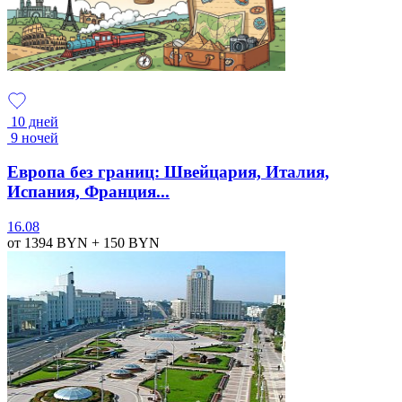
10 дней
9 ночей
Европа без границ: Швейцария, Италия,
Испания, Франция...
16.08
от 1394
BYN
+ 150
BYN