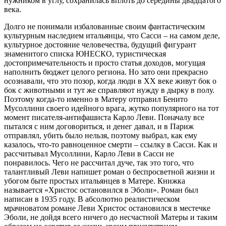
нужником в углу, сохранилась вплоть до середины двадцатого
века.
Долго не понимали избалованные своим фантастическим
культурным наследием итальянцы, что Сасси – на самом деле,
культурное достояние человечества, будущий фигурант
знаменитого списка ЮНЕСКО, туристическая
достопримечательность и просто статья доходов, могущая
наполнить бюджет целого региона. Но зато они прекрасно
осознавали, что это позор, когда люди в ХХ веке живут бок о
бок с животными и тут же справляют нужду в дырку в полу.
Поэтому когда-то именно в Матеру отправил Бенито
Мусоллини своего идейного врага, жутко популярного на тот
момент писателя-антифашиста Карло Леви. Поначалу все
пытался с ним договориться, и денег давал, и в Париж
отправлял, убить было нельзя, поэтому выбрал, как ему
казалось, что-то равноценное смерти – ссылку в Сасси. Как и
рассчитывал Мусоллини, Карло Леви в Сасси не
понравилось. Чего не рассчитал дуче, так это того, что
талантливый Леви напишет роман о беспросветной жизни и
убогом быте простых итальянцев в Матере. Книжка
называется «Христос остановился в Эболи». Роман был
написан в 1935 году. В абсолютно реалистическом
мрачноватом романе Леви Христос остановился в местечке
Эболи, не дойдя всего ничего до несчастной Матеры и таким