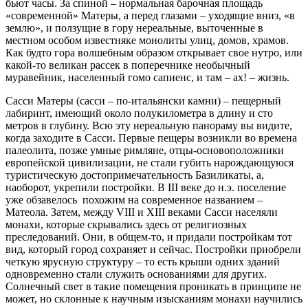
бьют часы. За спиной – нормальная барочная площадь
«современной» Матеры, а перед глазами – уходящие вниз, «в
землю», и ползущие в гору нереальные, выточенные в
местном особом известняке монолиты улиц, домов, храмов.
Как будто гора волшебным образом открывает свое нутро, или
какой-то великан рассек в поперечнике необычный
муравейник, населенный гомо сапиенс, и там – ах! – жизнь.
Сасси Матеры (сасси – по-итальянски камни) – пещерный
лабиринт, имеющий около полукилометра в длину и сто
метров в глубину. Всю эту нереальную панораму вы видите,
когда заходите в Сасси. Первые пещеры возникли во времена
палеолита, позже умные римляне, отцы-основоположники
европейской цивилизации, не стали губить нарождающуюся
туристическую достопримечательность Базиликаты, а,
наоборот, укрепили постройки. В III веке до н.э. поселение
уже обзавелось похожим на современное названием –
Матеола. Затем, между VIII и XIII веками Сасси населяли
монахи, которые скрывались здесь от религиозных
преследований. Они, в общем-то, и придали постройкам тот
вид, который город сохраняет и сейчас. Постройки приобрели
четкую ярусную структуру – то есть крыши одних зданий
одновременно стали служить основаниями для других.
Солнечный свет в такие помещения проникать в принципе не
может, но склонные к научным изысканиям монахи научились