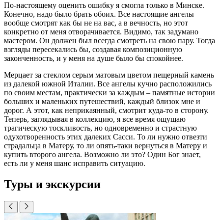
По-настоящему оценить ошибку я смогла только в Минске.
Конечно, надо было брать обоих. Все настоящие ангелы
вообще смотрят как бы не на вас, а в вечность, но этот
конкретно от меня отворачивается. Видимо, так задумано
мастером. Он должен был всегда смотреть на свою пару. Тогда
взгляды пересекались бы, создавая композиционную
законченность, и у меня на душе было бы спокойнее.
Мерцает за стеклом серым матовым цветом пещерный камень
из далекой южной Италии. Все ангелы кучно расположились
по своим местам, практически за каждым – памятные истории
больших и маленьких путешествий, каждый близок мне и
дорог. А этот, как неприкаянный, смотрит куда-то в сторону.
Теперь, заглядывая в коллекцию, я все время ощущаю
трагическую тоскливость, но одновременно и страстную
одухотворенность этих далеких Сасси. То ли нужно отвезти
страдальца в Матеру, то ли опять-таки вернуться в Матеру и
купить второго ангела. Возможно ли это? Один Бог знает,
есть ли у меня шанс исправить ситуацию.
Туры и экскурсии