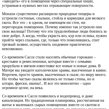
«заводить» его в помещения через специальные ниши,
устраивая в нужных местах отражающие поверхности.
Монахи существенно расширили природные пещеры и
устроили гостиные, спальни, стойла и кормушки для мелкого
скота. Все это – в одном, не имеющем ни стен, ни
перегородок помещении. Почему именно так устроили они
свои жилища? Потому что эти трудолюбивые люди боялись за
свое добро. А когда, чтобы украсть коз, кур или ослика, нужно
пройти через спальню, где, только что помолившись, спит
трезвый хозяин, осуществить злодеяние практически
невозможно.
Со временем Сасси стали населять обычные горожане –
крестьяне и ремесленники, которые вместе с семьями
прорубали в мягком известняке все новые и новые дома. В
Матере вы увидите католические храмы, высеченные в камне.
Впрочем, просто храмов, высеченных в скале, по миру много.
Но чтобы частью скалы являлись не только стены, но и
алтари, фрески, иконы!.. И все это монолитно – одно
огромное целое, на века.
Со временем в Сасси появились и водопровод, и даже
канализация. Но традиционная планировка, рассчитанная на
житье в маленьких сырых помещениях вместе со скотом и