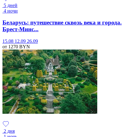
5 дней
4 ночи
Беларусь: путешествие сквозь века и города.
Брест-Минс...
15.08
12.09
26.09
от 1270
BYN
2 дня
1 ночь