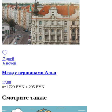
7 дней
6 ночей
Между вершинами Альп
17.08
от 1729
BYN
+ 295
BYN
Смотрите также