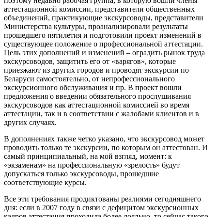
поэтому недавно рабочая группа, в которую вошли члены
аттестационной комиссии, представители общественных
объединений, практикующие экскурсоводы, представители
Министерства культуры, проанализировали результаты
прошедшего пятилетия и подготовили проект изменений в
существующее положение о профессиональной аттестации.
Цель этих дополнений и изменений – оградить рынок труда
экскурсоводов, защитить его от «варягов», которые
приезжают из других городов и проводят экскурсии по
Беларуси самостоятельно, от непрофессионального
экскурсионного обслуживания и пр. В проект вошли
предложения о введении обязательного прослушивания
экскурсоводов как аттестационной комиссией во время
аттестации, так и в соответствии с жалобами клиентов и в
других случаях.
В дополнениях также четко указано, что экскурсовод может
проводить только те экскурсии, по которым он аттестован. И
самый принципиальный, на мой взгляд, момент: к
«экзаменам» на профессиональную «зрелость» будут
допускаться только экскурсоводы, прошедшие
соответствующие курсы.
Все эти требования продиктованы реалиями сегодняшнего
дня: если в 2007 году в связи с дефицитом экскурсионных
кадров аттестация проходила более лояльно, то сейчас такого