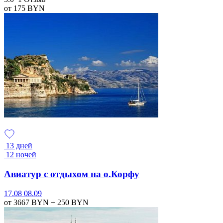
от 175
BYN
13 дней
12 ночей
Авиатур с отдыхом на о.Корфу
17.08
08.09
от 3667
BYN
+ 250
BYN