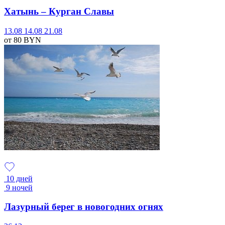
Хатынь – Курган Славы
13.08
14.08
21.08
от 80
BYN
10 дней
9 ночей
Лазурный берег в новогодних огнях