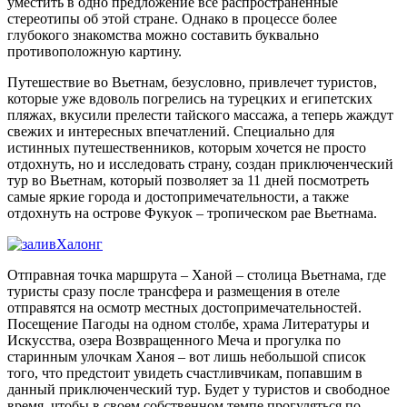
уместить в одно предложение все распространенные
стереотипы об этой стране. Однако в процессе более
глубокого знакомства можно составить буквально
противоположную картину.
Путешествие во Вьетнам, безусловно, привлечет туристов,
которые уже вдоволь погрелись на турецких и египетских
пляжах, вкусили прелести тайского массажа, а теперь жаждут
свежих и интересных впечатлений. Специально для
истинных путешественников, которым хочется не просто
отдохнуть, но и исследовать страну, создан приключенческий
тур во Вьетнам, который позволяет за 11 дней посмотреть
самые яркие города и достопримечательности, а также
отдохнуть на острове Фукуок – тропическом рае Вьетнама.
Отправная точка маршрута – Ханой – столица Вьетнама, где
туристы сразу после трансфера и размещения в отеле
отправятся на осмотр местных достопримечательностей.
Посещение Пагоды на одном столбе, храма Литературы и
Искусства, озера Возвращенного Меча и прогулка по
старинным улочкам Ханоя – вот лишь небольшой список
того, что предстоит увидеть счастливчикам, попавшим в
данный приключенческий тур. Будет у туристов и свободное
время, чтобы в своем собственном темпе прогуляться по