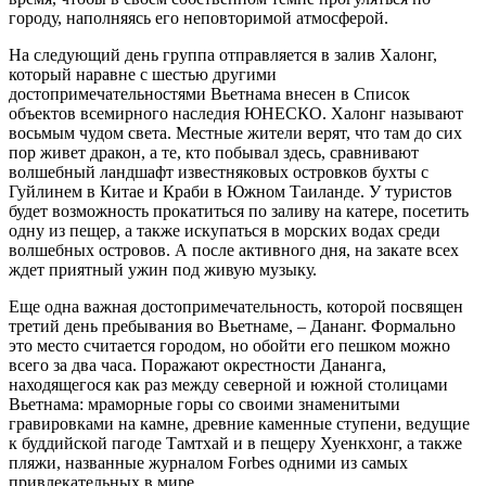
городу, наполняясь его неповторимой атмосферой.
На следующий день группа отправляется в залив Халонг,
который наравне с шестью другими
достопримечательностями Вьетнама внесен в Список
объектов всемирного наследия ЮНЕСКО. Халонг называют
восьмым чудом света. Местные жители верят, что там до сих
пор живет дракон, а те, кто побывал здесь, сравнивают
волшебный ландшафт известняковых островков бухты с
Гуйлинем в Китае и Краби в Южном Таиланде. У туристов
будет возможность прокатиться по заливу на катере, посетить
одну из пещер, а также искупаться в морских водах среди
волшебных островов. А после активного дня, на закате всех
ждет приятный ужин под живую музыку.
Еще одна важная достопримечательность, которой посвящен
третий день пребывания во Вьетнаме, – Дананг. Формально
это место считается городом, но обойти его пешком можно
всего за два часа. Поражают окрестности Дананга,
находящегося как раз между северной и южной столицами
Вьетнама: мраморные горы со своими знаменитыми
гравировками на камне, древние каменные ступени, ведущие
к буддийской пагоде Тамтхай и в пещеру Хуенкхонг, а также
пляжи, названные журналом Forbes одними из самых
привлекательных в мире.