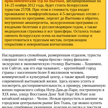
приключенческий тур во Вьетнам
, запланированный на
14–25 ноября 2012 года, будет стоить белорусским
туристам 2570$. При этом в стоимость тура входит
проживание в комфортабельных 4-5-звездочных оте­лях с
питанием по программе, перелет до Вьетнама и обратно,
внутренние авиаперелеты, экскурсионная программа со
входными билетами и русскоговорящим гидом, а также
медицинская страховка и все трансферы. Осталось только
сменить белорусскую осень на вьетнамское солнце и
приготовиться к чудесным местам, потрясающим
открытиям и невероятным впечатлениям.
Насладившись спокойным, размеренным отдыхом, туристы
совершат последний «марш-бросок» перед финалом –
экскурсию в экономическую столицу Вьетнама – Хошимин,
или Сайгон, как его еще называют, – крупнейший город
страны с населением более 8 миллионов человек,
коммерческий и культурный центр, а также яркий пример
современной вьетнамской жизни. Здесь нужно успеть и
посмотреть достопримечательности, к примеру, уменьшенную
копию парижского собора Нотр-Дам-де-Пари, построенную в
XIX веке, улицу Восстания Донг Хой Порт Ня Ронг или
китайский квартал – Чолон. Нельзя пропустить и шопинг на
городском центральном рынке Бен Тхань, где можно купить
милые серебряные украшения, изделия из шелка и текстиля,