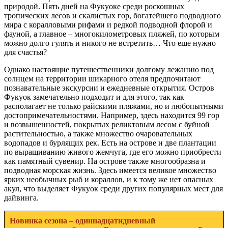
природой. Пять дней на Фукуоке среди роскошных
тропических лесов и скалистых гор, богатейшего подводного
мира с коралловыми рифами и редкой подводной флорой и
фауной, а главное – многокилометровых пляжей, по которым
можно долго гулять и никого не встретить… Что еще нужно
для счастья?
Однако настоящие путешественники долгому лежанию под
солнцем на территории шикарного отеля предпочитают
познавательные экскурсии и ежедневные открытия. Остров
Фукуок замечательно подходит и для этого, так как
располагает не только райскими пляжами, но и любопытными
достопримечательностями. Например, здесь находится 99 гор
и возвышенностей, покрытых реликтовым лесом с буйной
растительностью, а также множество очаровательных
водопадов и бурлящих рек. Есть на острове и две плантации
по выращиванию живого жемчуга, где его можно приобрести
как памятный сувенир. На острове также многообразна и
подводная морская жизнь. Здесь имеется великое множество
ярких необычных рыб и кораллов, и к тому же нет опасных
акул, что выделяет Фукуок среди других популярных мест для
дайвинга.
Новинка сезона – одиннадцатидневный