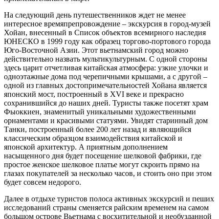
На следующий день путешественников ждет не менее
интересное времяпрепровождение – экскурсия в город-музей
Хойан, внесенный в Список объектов всемирного наследия
ЮНЕСКО в 1999 году как образец торгово-портового города
Юго-Восточной Азии. Этот вьетнамский город можно
действительно назвать мультикультурным. С одной стороны
здесь царит отчетливая китайская атмосфера: узкие улочки и
одноэтажные дома под черепичными крышами, а с другой –
одной из главных достопримечательностей Хойана является
японский мост, построенный в XVI веке и прекрасно
сохранившийся до наших дней. Туристы также посетят храм
Фыоккиен, знаменитый уникальными художественными
орнаментами и красивыми статуями. Увидят старинный дом
Танки, построенный более 200 лет назад и являющийся
классическим образцом взаимодействия китайской и
японской архитектур. А приятным дополнением
насыщенного дня будет посещение шелковой фабрики, где
простое женское шелковое платье могут скроить прямо на
глазах покупателей за несколько часов, и стоить оно при этом
будет совсем недорого.
Далее в отдыхе туристов полоса активных экскурсий и пеших
исследований страны сменяется райским временем на самом
большом острове Вьетнама с восхитительной и необузданной