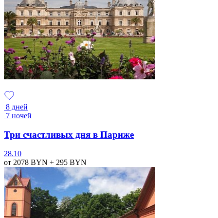
8 дней
7 ночей
Три счастливых дня в Париже
28.10
от 2078
BYN
+ 295
BYN