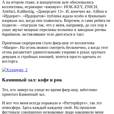
А на втором этаже, в концертном зале обосновались
коллективы, играющие «вживую»: HOK-KEY, ZNICH,
Artefact, Kaltherzig, «Диверсант 13». И, конечно же, Aillion и
«Ирдорат». «Ирдоратов» публика ждала особо и буквально
взорвала зал, когда они появились. Впрочем, и сами ребята не
подвели – отыграли так, что у меня, например, до сих пор в
ушах звучат мощные переливы волынки и заводные ритмы
барабанов, заставлявшие тело двигаться в такт.
Приятным сюрпризом стало фаер-шоу от коллектива
«Маори». На огонь можно смотреть бесконечно, а когда этот
огонь расцветает удивительными узорами в руках хрупких
девушек и стройных юношей, хочется просто кричать от
восторга.
Каминный зал: кофе и рок
Тех, кто замерз на улице во время фаер-шоу, заботливо
приютил Каминный зал.
И вот что меня всегда поражало в «Риттербурге», так это
атмосфера. Здесь каждый каждому свой. На прошлом
фестивале совершенно незнакомые люди накормили меня