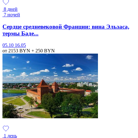
8 дней
7 ночей
Сердце средневековой Франции: вина Эльзаса,
термы Баде...
05.10
16.05
от 2153
BYN
+ 250
BYN
1 день