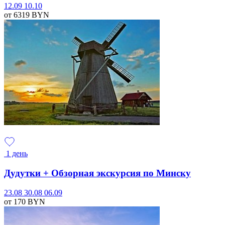
12.09
10.10
от 6319
BYN
1 день
Дудутки + Обзорная экскурсия по Минску
23.08
30.08
06.09
от 170
BYN