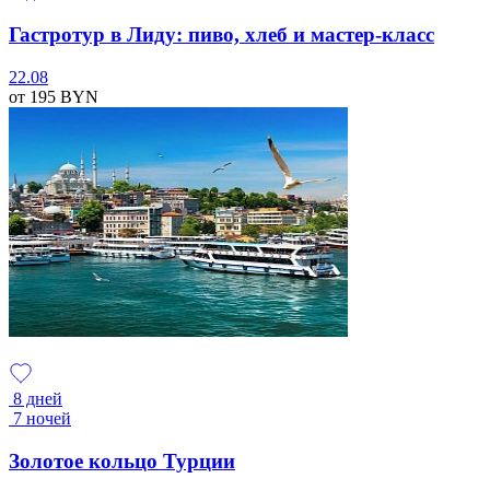
Гастротур в Лиду: пиво, хлеб и мастер-класс
22.08
от 195
BYN
8 дней
7 ночей
Золотое кольцо Турции