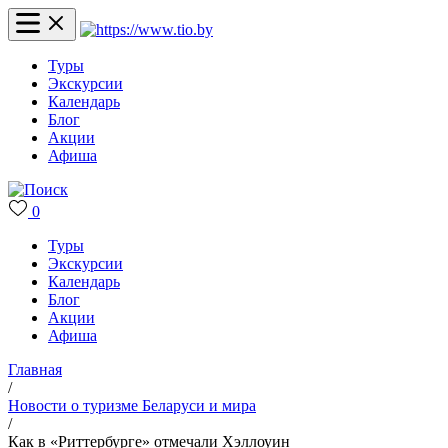
Туры
Экскурсии
Календарь
Блог
Акции
Афиша
0
Туры
Экскурсии
Календарь
Блог
Акции
Афиша
Главная
/
Новости о туризме Беларуси и мира
/
Как в «Риттербурге» отмечали Хэллоуин