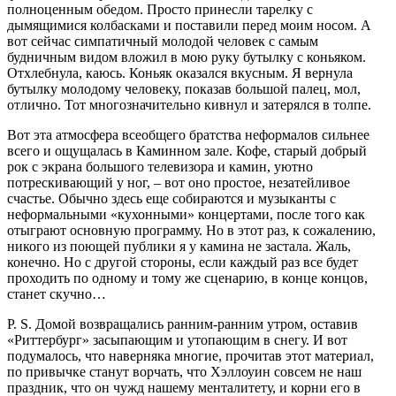
полноценным обедом. Просто принесли тарелку с
дымящимися колбасками и поставили перед моим носом. А
вот сейчас симпатичный молодой человек с самым
будничным видом вложил в мою руку бутылку с коньяком.
Отхлебнула, каюсь. Коньяк оказался вкусным. Я вернула
бутылку молодому человеку, показав большой палец, мол,
отлично. Тот многозначительно кивнул и затерялся в толпе.
Вот эта атмосфера всеобщего братства неформалов сильнее
всего и ощущалась в Каминном зале. Кофе, старый добрый
рок с экрана большого телевизора и камин, уютно
потрескивающий у ног, – вот оно простое, незатейливое
счастье. Обычно здесь еще собираются и музыканты с
неформальными «кухонными» концертами, после того как
отыграют основную программу. Но в этот раз, к сожалению,
никого из поющей публики я у камина не застала. Жаль,
конечно. Но с другой стороны, если каждый раз все будет
проходить по одному и тому же сценарию, в конце концов,
станет скучно…
P. S. Домой возвращались ранним-ранним утром, оставив
«Риттербург» засыпающим и утопающим в снегу. И вот
подумалось, что наверняка многие, прочитав этот материал,
по привычке станут ворчать, что Хэллоуин совсем не наш
праздник, что он чужд нашему менталитету, и корни его в