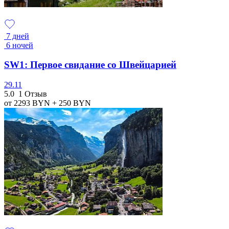
7 дней
6 ночей
SW1: Первое свидание со Швейцарией
29.11
5.0
1 Отзыв
от 2293
BYN
+ 250
BYN