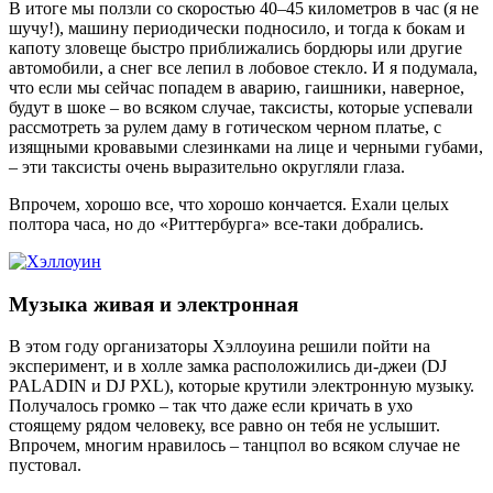
В итоге мы ползли со скоростью 40–45 километров в час (я не
шучу!), машину периодически подносило, и тогда к бокам и
капоту зловеще быстро приближались бордюры или другие
автомобили, а снег все лепил в лобовое стекло. И я подумала,
что если мы сейчас попадем в аварию, гаишники, наверное,
будут в шоке – во всяком случае, таксисты, которые успевали
рассмотреть за рулем даму в готическом черном платье, с
изящными кровавыми слезинками на лице и черными губами,
– эти таксисты очень выразительно округ­ляли глаза.
Впрочем, хорошо все, что хорошо кончается. Ехали целых
полтора часа, но до «Риттербурга» все-таки добрались.
Музыка живая и электронная
В этом году организаторы Хэллоуина решили пойти на
эксперимент, и в холле замка расположились ди-джеи (DJ
PALADIN и DJ PXL), которые крутили электронную музыку.
Получалось громко – так что даже если кричать в ухо
стоящему рядом человеку, все равно он тебя не услышит.
Впрочем, многим нравилось – танцпол во всяком случае не
пустовал.