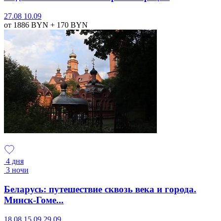
27.08
10.09
от 1886
BYN
+ 170
BYN
4 дня
3 ночи
Беларусь: путешествие сквозь века и города.
Минск-Гоме...
18.08
15.09
29.09