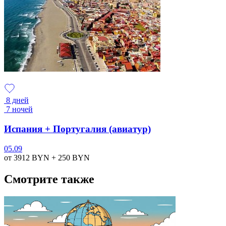
8 дней
7 ночей
Испания + Португалия (авиатур)
05.09
от 3912
BYN
+ 250
BYN
Смотрите также