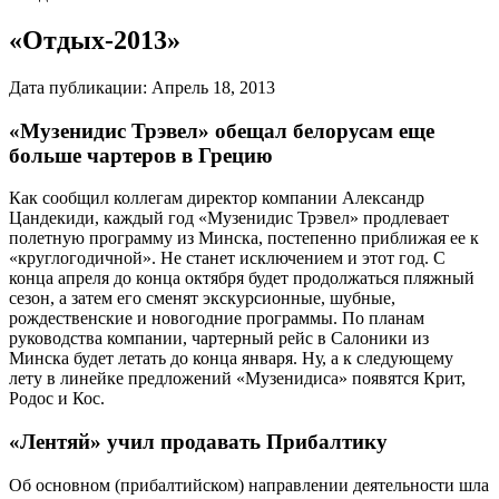
«Отдых-2013»
Дата публикации:
Апрель 18, 2013
«Музенидис Трэвел» обещал белорусам еще
больше чартеров в Грецию
Как сообщил коллегам директор компании Александр
Цандекиди, каждый год «Музенидис Трэвел» продлевает
полетную программу из Минска, постепенно приближая ее к
«круглогодичной». Не станет исключением и этот год. С
конца апреля до конца октября будет продолжаться пляжный
сезон, а затем его сменят экскурсионные, шубные,
рождественские и новогодние программы. По планам
руководства компании, чартерный рейс в Салоники из
Минска будет летать до конца января. Ну, а к следующему
лету в линейке предложений «Музенидиса» появятся Крит,
Родос и Кос.
«Лентяй» учил продавать Прибалтику
Об основном (прибалтийском) направлении деятельности шла