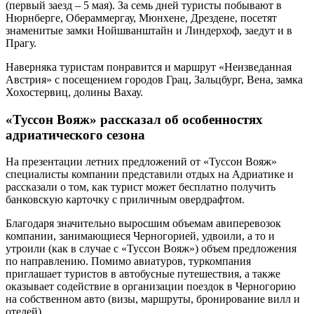
(первый заезд – 5 мая). За семь дней туристы побывают в
Нюрнберге, Обераммергау, Мюнхене, Дрездене, посетят
знаменитые замки Нойшванштайн и Линдерхоф, заедут и в
Прагу.
Наверняка туристам понравится и маршрут «Неизведанная
Австрия» с посещением городов Грац, Зальцбург, Вена, замка
Хохостервиц, долины Вахау.
«Туссон Вояж» рассказал об особенностях
адриатического сезона
На презентации летних предложений от «Туссон Вояж»
специалисты компании представили отдых на Адриатике и
рассказали о том, как турист может бесплатно получить
банковскую карточку с приличным овердрафтом.
Благодаря значительно выросшим объемам авиперевозок
компании, занимающиеся Черногорией, удвоили, а то и
утроили (как в случае с «Туссон Вояж») объем предложения
по направлению. Помимо авиатуров, туркомпания
приглашает туристов в автобусные путешествия, а также
оказывает содействие в организации поездок в Черногорию
на собственном авто (визы, маршруты, бронирование вилл и
отелей).