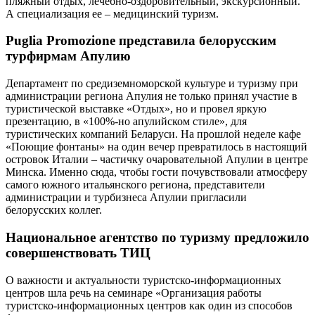
пляжный отдых, лечебно-оздоровительный, экскурсионный.
А специализация ее – медицинский туризм.
Puglia Promozione представила белорусским
турфирмам Апулию
Департамент по средиземноморской культуре и туризму при
администрации региона Апулия не только принял участие в
туристической выставке «Отдых», но и провел яркую
презентацию, в «100%-но апулийском стиле», для
туристических компаний Беларуси. На прошлой неделе кафе
«Поющие фонтаны» на один вечер превратилось в настоящий
островок Италии – частичку очаровательной Апулии в центре
Минска. Именно сюда, чтобы гости почувствовали атмосферу
самого южного итальянского региона, представители
администрации и турбизнеса Апулии пригласили
белорусских коллег.
Национальное агентство по туризму предложило
совершенствовать ТИЦ
О важности и актуальности туристско-информационных
центров шла речь на семинаре «Организация работы
туристско-информационных центров как один из способов