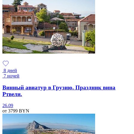
8 дней
7 ночей
Винный авиатур в Грузию. Праздник вина
Ртвели.
26.09
от 3799
BYN