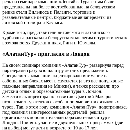
речь на семинаре компании «Лентяй». Турагентам были
представлены наиболее востребованные на белорусском
рынке отели Вильнюса и Паланги, торговые и
развлекательные центры, бюджетные авиаперелеты из
литовской столицы и Каунаса.
Кроме того, представители литовского и латвийского
турбизнеса рассказали белорусским коллегам о туристических
возможностях Друскининкая, Риги и Юрмалы.
«АлатанТур» пригласил в Лондон
На своем семинаре компания «АлатанТур» развернула перед
партнерами сразу всю палитру летних предложений.
Специалисты компании акцентировали внимание на
собственных блоках мест в самолетах (а это все популярные
пляжные направления из Минска), а также рассказали про
детский отдых и образовательные туры в Лондон.
Заместитель директора по развитию Дмитрий Макаров
познакомил турагентов с особенностями летних языковых
туров. Так, в этом году компания «АлатанТур», подстраиваясь
под желания заинтересованных родителей, решила
организовать дополнительный образовательный тур в
Лондон. Принять участие в двухнедельных программах (две
на выбор) могут дети в возрасте от 10 до 17 лет.