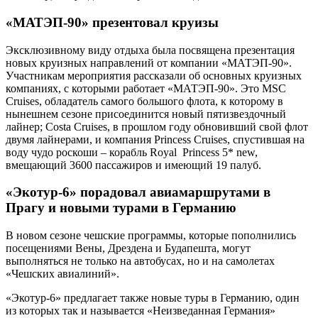
«МАТЭП-90» презентовал круизы
Эксклюзивному виду отдыха была посвящена презентация
новых круизных направлений от компании «МАТЭП-90».
Участникам мероприятия рассказали об основных круизных
компаниях, с которыми работает «МАТЭП-90». Это MSC
Cruises, обладатель самого большого флота, к которому в
нынешнем сезоне присоединится новый пятизвездочный
лайнер; Costa Cruises, в прошлом году обновивший свой флот
двумя лайнерами, и компания Princess Cruises, спустившая на
воду чудо роскоши – корабль Royal Princess 5* new,
вмещающий 3600 пассажиров и имеющий 19 палуб.
«Экотур-6» порадовал авиамаршрутами в
Прагу и новыми турами в Германию
В новом сезоне чешские программы, которые пополнились
посещениями Вены, Дрездена и Будапешта, могут
выполняться не только на автобусах, но и на самолетах
«Чешских авиалиний».
«Экотур-6» предлагает также новые туры в Германию, один
из которых так и называется «Неизведанная Германия»