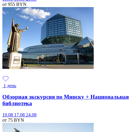
от 955
BYN
1 день
Обзорная экскурсия по Минску + Национальная
библиотека
10.08
17.08
24.08
от 75
BYN