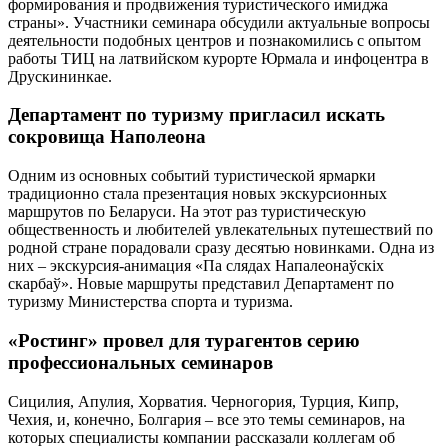
формирования и продвижения туристического имиджа
страны». Участники семинара обсудили актуальные вопросы
деятельности подобных центров и познакомились с опытом
работы ТИЦ на латвийском курорте Юрмала и инфоцентра в
Друскининкае.
Департамент по туризму пригласил искать
сокровища Наполеона
Одним из основных событий туристической ярмарки
традиционно стала презентация новых экскурсионных
маршрутов по Беларуси. На этот раз туристическую
общественность и любителей увле­кательных путешествий по
родной стране порадовали сразу десятью новинками. Одна из
них – экскурсия-анимация «Па слядах Напалеонаўскіх
скарбаў». Новые маршруты представил Департамент по
туризму Министерства спорта и туризма.
«Ростинг» провел для турагентов серию
профессиональных семинаров
Сицилия, Апулия, Хорватия. Черногория, Турция, Кипр,
Чехия, и, конечно, Болгария – все это темы семинаров, на
которых специалисты компании рассказали коллегам об