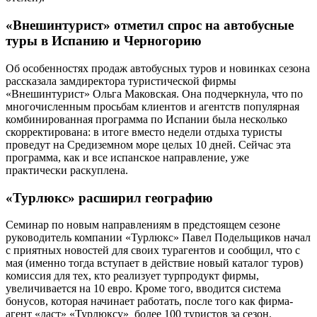
«Внешинтурист» отметил спрос на автобусные
туры в Испанию и Черногорию
Об особенностях продаж автобусных туров и новинках сезона
рассказала замдиректора туристической фирмы
«Внешинтурист» Ольга Маковская. Она подчеркнула, что по
многочисленным просьбам клиентов и агентств популярная
комбинированная программа по Испании была несколько
скорректирована: в итоге вместо недели отдыха туристы
проведут на Средиземном море целых 10 дней. Сейчас эта
программа, как и все испанское направление, уже
практически раскуплена.
«Турлюкс» расширил географию
Семинар по новым направлениям в предстоящем сезоне
руководитель компании «Турлюкс» Павел Подельщиков начал
с приятных новостей для своих тур­агентов и сообщил, что с
мая (именно тогда вступает в действие новый каталог туров)
комиссия для тех, кто реализует турпродукт фирмы,
увеличивается на 10 евро. Кроме того, вводится система
бонусов, которая начинает работать, после того как фирма-
агент «даст» «Турлюксу» более 100 туристов за сезон.