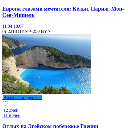
Европа глазами мечтателя: Кёльн, Париж, Мон-
Сен-Мишель
11.04
18.07
от 2218
BYN
+ 250
BYN
Визовая поддержка
12 дней
11 ночей
Отдых на Эгейском побережье Греции