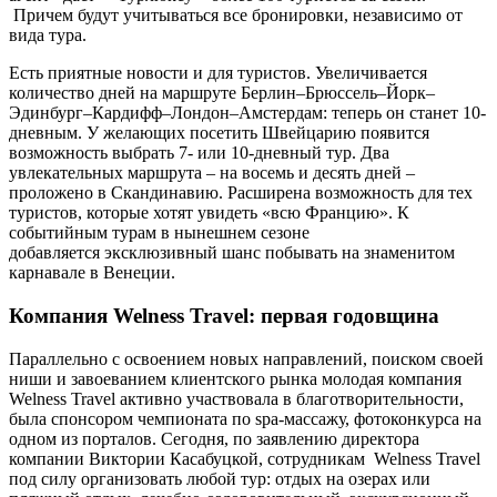
Причем будут учитываться все бронировки, независимо от
вида тура.
Есть приятные новости и для туристов. Увеличивается
количество дней на маршруте Берлин–Брюссель–Йорк–
Эдинбург–Кардифф–Лондон–Амстердам: теперь он станет 10-
дневным. У желающих посетить Швейцарию появится
возможность выбрать 7- или 10-дневный тур. Два
увлекательных маршрута – на восемь и десять дней –
проложено в Скандинавию. Расширена возможность для тех
туристов, которые хотят увидеть «всю Францию». К
событийным турам в нынешнем сезоне
добавляется эксклюзивный шанс побывать на знаменитом
карнавале в Венеции.
Компания Welness Travel: первая годовщина
Параллельно с освоением новых направлений, поиском своей
ниши и завоеванием клиентского рынка молодая компания
Welness Travel активно участвовала в благотворительности,
была спонсором чемпионата по spa-массажу, фотоконкурса на
одном из порталов. Сегодня, по заявлению директора
компании Виктории Касабуцкой, сотрудникам Welness Travel
под силу организовать любой тур: отдых на озерах или