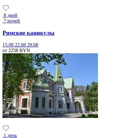
8 дней
7 ночей
Римские каникулы
15.08
22.08
29.08
от 2258
BYN
1 день