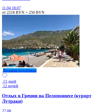
11.04
18.07
от 2218
BYN
+ 250
BYN
Визовая поддержка
13 дней
12 ночей
Отдых в Греции на Пелопоннесе (курорт
Лутраки)
27.08