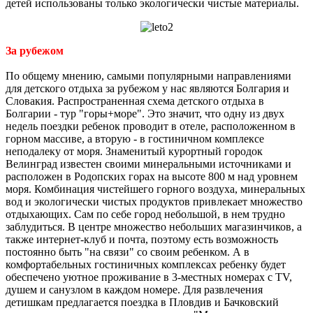
детей использованы только экологически чистые материалы.
За рубежом
По общему мнению, самыми популярными направлениями
для детского отдыха за рубежом у нас являются Болгария и
Словакия. Распространенная схема детского отдыха в
Болгарии - тур "горы+море". Это значит, что одну из двух
недель поездки ребенок проводит в отеле, расположенном в
горном массиве, а вторую - в гостиничном комплексе
неподалеку от моря. Знаменитый курортный городок
Велинград известен своими минеральными источниками и
расположен в Родопских горах на высоте 800 м над уровнем
моря. Комбинация чистейшего горного воздуха, минеральных
вод и экологически чистых продуктов привлекает множество
отдыхающих. Сам по себе город небольшой, в нем трудно
заблудиться. В центре множество небольших магазинчиков, а
также интернет-клуб и почта, поэтому есть возможность
постоянно быть "на связи" со своим ребенком. А в
комфортабельных гостиничных комплексах ребенку будет
обеспечено уютное проживание в 3-местных номерах с TV,
душем и санузлом в каждом номере. Для развлечения
детишкам предлагается поездка в Пловдив и Бачковский