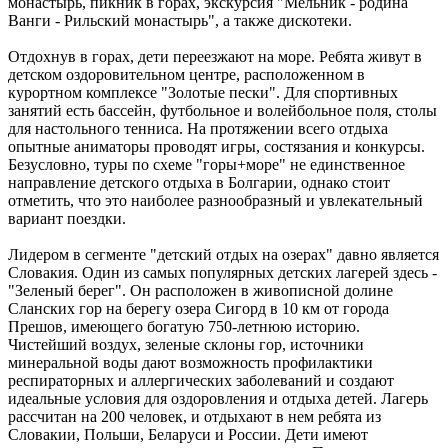
монастырь, пикник в горах, экскурсия "Мельник - родина
Ванги - Рильский монастырь", а также дискотеки.
Отдохнув в горах, дети переезжают на море. Ребята живут в
детском оздоровительном центре, расположенном в
курортном комплексе "Золотые пески". Для спортивных
занятий есть бассейн, футбольное и волейбольное поля, столы
для настольного тенниса. На протяжении всего отдыха
опытные аниматоры проводят игры, состязания и конкурсы.
Безусловно, туры по схеме "горы+море" не единственное
направление детского отдыха в Болгарии, однако стоит
отметить, что это наиболее разнообразный и увлекательный
вариант поездки.
Лидером в сегменте "детский отдых на озерах" давно является
Словакия. Один из самых популярных детских лагерей здесь -
"Зеленый берег". Он расположен в живописной долине
Сланских гор на берегу озера Сигорд в 10 км от города
Прешов, имеющего богатую 750-летнюю историю.
Чистейший воздух, зеленые склоны гор, источники
минеральной воды дают возможность профилактики
респираторных и аллергических заболеваний и создают
идеальные условия для оздоровления и отдыха детей. Лагерь
рассчитан на 200 человек, и отдыхают в нем ребята из
Словакии, Польши, Беларуси и России. Дети имеют