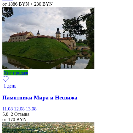
от 1886
BYN
+ 230
BYN
Хит продаж
1 день
Памятники Мира и Несвижа
11.08
12.08
13.08
5.0
2 Отзыва
от 170
BYN