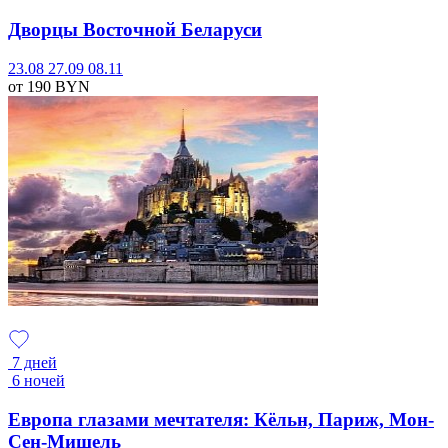
Дворцы Восточной Беларуси
23.08
27.09
08.11
от 190
BYN
7 дней
6 ночей
Европа глазами мечтателя: Кёльн, Париж, Мон-
Сен-Мишель