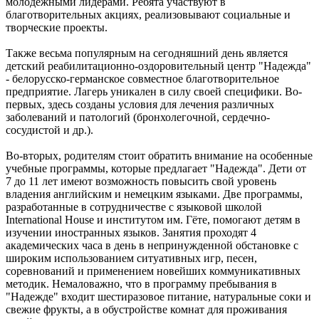
молодежными лидерами. Ребята участвуют в
благотворительных акциях, реализовывают социальные и
творческие проекты.
Также весьма популярным на сегодняшний день является
детский реабилитационно-оздоровительный центр "Надежда"
- белорусско-германское совместное благотворительное
предприятие. Лагерь уникален в силу своей специфики. Во-
первых, здесь созданы условия для лечения различных
заболеваний и патологий (бронхолегочной, сердечно-
сосудистой и др.).
Во-вторых, родителям стоит обратить внимание на особенные
учебные программы, которые предлагает "Надежда". Дети от
7 до 11 лет имеют возможность повысить свой уровень
владения английским и немецким языками. Две программы,
разработанные в сотрудничестве с языковой школой
International House и институтом им. Гёте, помогают детям в
изучении иностранных языков. Занятия проходят 4
академических часа в день в непринужденной обстановке с
широким использованием ситуативных игр, песен,
соревнований и применением новейших коммуникативных
методик. Немаловажно, что в программу пребывания в
"Надежде" входит шестиразовое питание, натуральные соки и
свежие фрукты, а в обустройстве комнат для проживания