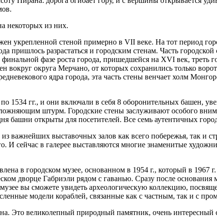
соту Пирана: дорога огибает гору, и с вершины открывается у
мов.
а некоторых из них.
ен укрепленной стеной примерно в VII веке. На тот период гор
ода пришлось разрастаться и городским стенам. Часть городской
 В финальной фазе роста города, пришедшейся на XVI век, треть
 стен вокруг округа Мерчано, от которых сохранились только во
едневекового ядра города, эта часть стены венчает холм Монгор
 по 1534 гг., и они включали в себя 8 оборонительных башен, ув
ожняющим штурм. Городские стены заслуживают особого вниман
ня башни открыты для посетителей. Все семь аутентичных город
 из важнейших выставочных залов как всего побережья, так и ст
го. И сейчас в галерее выставляются многие знаменитые художн
ена в городском музее, основанном в 1954 г., который в 1967 
ском дворце Габриэли рядом с гаванью. Сразу после основания 
музее вы сможете увидеть археологическую коллекцию, посвящ
исленные модели кораблей, связанные как с частным, так и с п
ана. Это великолепный природный памятник, очень интересный 