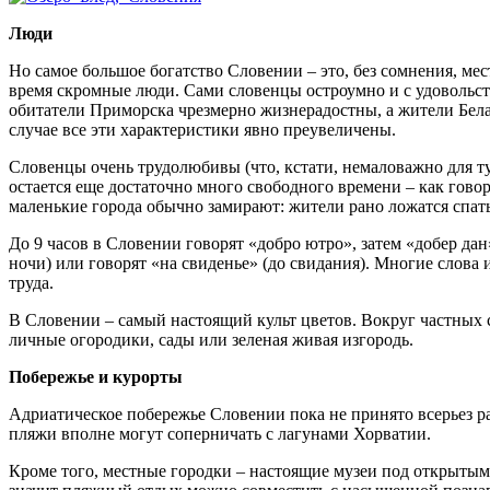
Люди
Но самое большое богатство Словении – это, без сомнения, ме
время скромные люди. Сами словенцы остроумно и с удовольст
обитатели Приморска чрезмерно жизнерадостны, а жители Бел
случае все эти характеристики явно преувеличены.
Словенцы очень трудолюбивы (что, кстати, немаловажно для тур
остается еще достаточно много свободного времени – как говор
маленькие города обычно замирают: жители рано ложатся спать
До 9 часов в Словении говорят «добро ютро», затем «добер дан
ночи) или говорят «на свиденье» (до свидания). Многие слов
труда.
В Словении – самый настоящий культ цветов. Вокруг частных с
личные огородики, сады или зеленая живая изгородь.
Побережье и курорты
Адриатическое побережье Словении пока не принято всерьез рас
пляжи вполне могут соперничать с лагунами Хорватии.
Кроме того, местные городки – настоящие музеи под открытым н