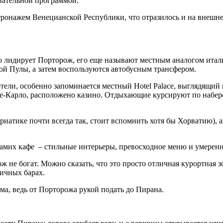
вательной программой.
ронажем Венецианской Республики, что отразилось и на внешне
 лидирует Порторож, его еще называют местным аналогом италь
кой Пулы, а затем воспользуются автобусным трансфером.
ели, особенно запоминается местный Hotel Palace, выглядящий к
нте-Карло, расположено казино. Отдыхающие курсируют по набе
риатике почти всегда так, стоит вспомнить хотя бы Хорватию), 
самих кафе – стильные интерьеры, превосходное меню и умерен
не богат. Можно сказать, что это просто отличная курортная зон
личных барах.
ма, ведь от Порторожа рукой подать до Пирана.