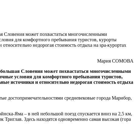
шая Словения может похвастаться многочисленными
словия для комфортного пребывания туристов, курорты
относительно недорогая стоимость отдыха на spa-курортах
Мария СОМОВА
 небольшая Словения может похвастаться многочисленными
личные условия для комфортного пребывания туристов,
ные источники и относительно недорогая стоимость отдыха
атые достопримечательностями средневековые города Марибор,
ска-Яма – в ней небольшой поезд спускается вниз на 2,5 км,
 Триглав. Здесь находятся одновременно самая высокая (гора