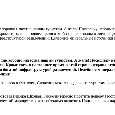
ак хорошо известна нашим туристам. А жаль! Поскольку неболь
ме того, в настоящее время в этой стране созданы отличные у
раструктурой развлечений. Целебные минеральные источники и 
е так хорошо известна нашим туристам. А жаль! Поскольку
 Кроме того, в настоящее время в этой стране созданы от
 богатой инфраструктурой развлечений. Целебные минераль
лику.
 заливов и бухточек, Словения может предложить туристам бог
овая пещера Шкоцья. Также интересно посетить пещеру Постойн
тический маршрут также необходимо включить Национальный парк