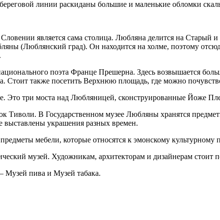
 береговой линии раскиданы большие и маленькие обломки скал
Словении является сама столица. Любляна делится на Старый и
ляны (Люблянский град). Он находится на холме, поэтому отсюд
.
национального поэта Франце Прешерна. Здесь возвышается больш
. Стоит также посетить Верхнюю площадь, где можно почувствов
вье. Это три моста над Любляницей, сконструированные Йоже П
ок Тиволи. В Государственном музее Любляны хранятся предмет
ее выставлены украшения разных времен.
предметы мебели, которые относятся к эмонскому культурному 
ический музей. Художникам, архитекторам и дизайнерам стоит 
– Музей пива и Музей табака.