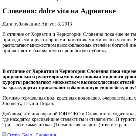
Словения: dolce vita на Адриатике
Дата публикации:
Август 8, 2013
В отличие от Хорватии и Черногории Словения пока еще не т
природными и рукотворными памятниками мирового уровня. Кро
располагают множеством высококлассных отелей и богатой инф
привлекают избалованную европейскую публику.
В отличие от Хорватии и Черногории Словения пока еще н
природными и рукотворными памятниками мирового уровня.
курорты располагают множеством высококлассных отелей и
на spa-курортах привлекают избалованную европейскую пуб
Помимо термальных вод, красивых водопадов, очаровательных
Любляну, Птуй и Пиран.
Добавим, что под охраной ЮНЕСКО в Словении находится карст
где находятся красивейшие сталактиты и сталагмиты. В турис
Триглав) и самая низкая (Толминская впадина) точки страны.