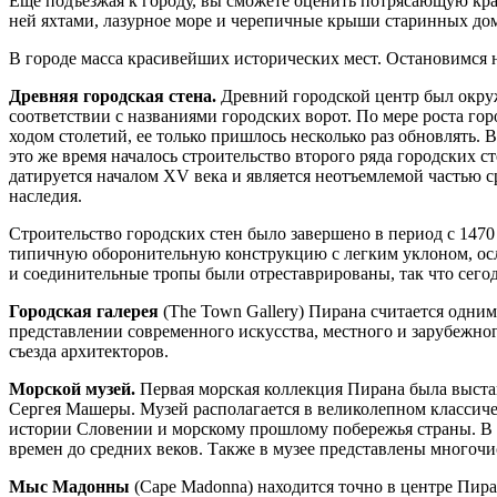
Еще подъезжая к городу, вы сможете оценить потрясающую кра
ней яхтами, лазурное море и черепичные крыши старинных до
В городе масса красивейших исторических мест. Остановимся н
Древняя городская стена.
Древний городской центр был окруж
соответствии с названиями городских ворот. По мере роста гор
ходом столетий, ее только пришлось несколько раз обновлять.
это же время началось строительство второго ряда городских
датируется началом XV века и является неотъемлемой частью ср
наследия.
Строительство городских стен было завершено в период с 1470
типичную оборонительную конструкцию с легким уклоном, осл
и соединительные тропы были отреставрированы, так что сегод
Городская галерея
(The Town Gallery) Пирана считается одним
представлении современного искусства, местного и зарубежно
съезда архитекторов.
Морской музей.
Первая морская коллекция Пирана была выставл
Сергея Машеры. Музей располагается в великолепном классиче
истории Словении и морскому прошлому побережья страны. В 
времен до средних веков. Также в музее представлены многоч
Мыс Мадонны
(Cape Madonna) находится точно в центре Пир