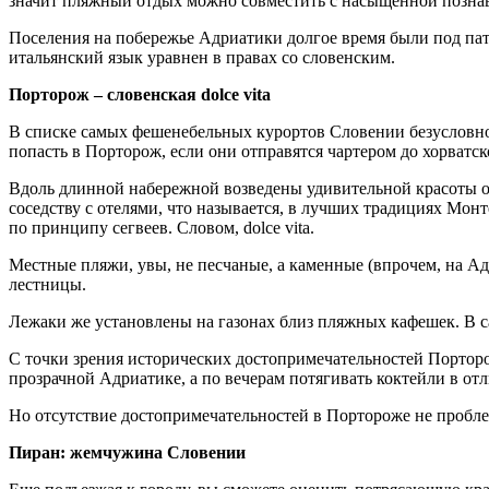
значит пляжный отдых можно совместить с насыщенной позна
Поселения на побережье Адриатики долгое время были под пат
итальянский язык уравнен в правах со словенским.
Порторож – словенская dolce vita
В списке самых фешенебельных курортов Словении безусловно
попасть в Порторож, если они отправятся чартером до хорватс
Вдоль длинной набережной возведены удивительной красоты от
соседству с отелями, что называется, в лучших традициях Мо
по принципу сегвеев. Словом, dolce vita.
Местные пляжи, увы, не песчаные, а каменные (впрочем, на Ад
лестницы.
Лежаки же установлены на газонах близ пляжных кафешек. В 
С точки зрения исторических достопримечательностей Порторож 
прозрачной Адриатике, а по вечерам потягивать коктейли в от
Но отсутствие достопримечательностей в Портороже не пробле
Пиран: жемчужина Словении