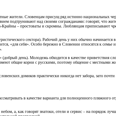
стные жители. Словенцам присущ ряд истинно национальных черт
вием подтрунивают над своими согражданами: говорят, что жит
а-Крайны – простоваты и скромны. Люблянцам приписывают чре
истического сектора). Рабочий день у них обычно начинается в 7
ится, «для себя». Особо бережно в Словении относятся к семье 
.
» (добрый день). Молодежь обходится в качестве приветствия сл
а имеют общие корни с русскими, поэтому общение с местными жи
ловенских домиков практически никогда нет забора, зато почти
сматривать в качестве варианта для полноценного пляжного отды
ебом, а, как говорят знатоки, отели и сервис – на порядок лучш