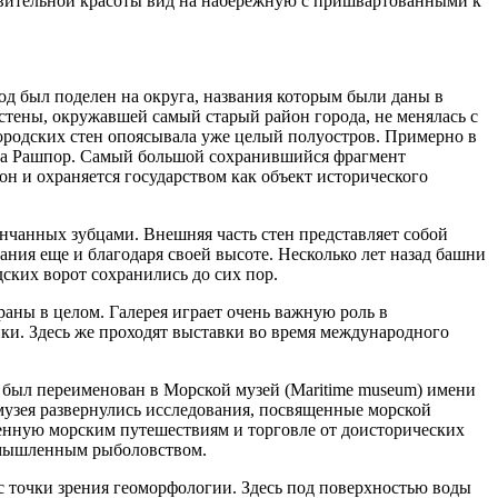
дивительной красоты вид на набережную с пришвартованными к
од был поделен на округа, названия которым были даны в
 стены, окружавшей самый старый район города, не менялась с
 городских стен опоясывала уже целый полуостров. Примерно в
рота Рашпор. Самый большой сохранившийся фрагмент
он и охраняется государством как объект исторического
енчанных зубцами. Внешняя часть стен представляет собой
ия еще и благодаря своей высоте. Несколько лет назад башни
ских ворот сохранились до сих пор.
раны в целом. Галерея играет очень важную роль в
ики. Здесь же проходят выставки во время международного
г. был переименован в Морской музей (Maritime museum) имени
музея развернулись исследования, посвященные морской
енную морским путешествиям и торговле от доисторических
ромышленным рыболовством.
с точки зрения геоморфологии. Здесь под поверхностью воды