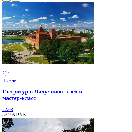
1 день
Гастротур в Лиду: пиво, хлеб и
мастер-класс
22.08
от 195
BYN