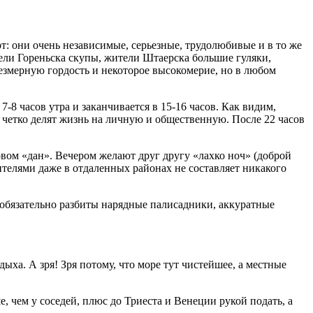
: они очень независимые, серьезные, трудолюбивые и в то же
ели Гореньска скупы, жители Штаерска большие гуляки,
змерную гордость и некоторое высокомерие, но в любом
-8 часов утра и заканчивается в 15-16 часов. Как видим,
и четко делят жизнь на личную и общественную. После 22 часов
овом «дан». Вечером желают друг другу «лахко ноч» (доброй
телями даже в отдаленных районах не составляет никакого
 обязательно разбиты нарядные палисадники, аккуратные
ха. А зря! Зря потому, что море тут чистейшее, а местные
е, чем у соседей, плюс до Триеста и Венеции рукой подать, а