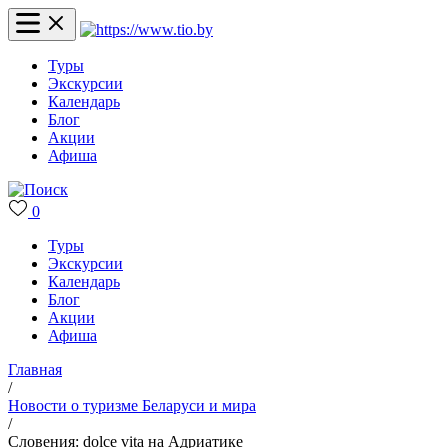
Туры
Экскурсии
Календарь
Блог
Акции
Афиша
0
Туры
Экскурсии
Календарь
Блог
Акции
Афиша
Главная
/
Новости о туризме Беларуси и мира
/
Словения: dolce vita на Адриатике