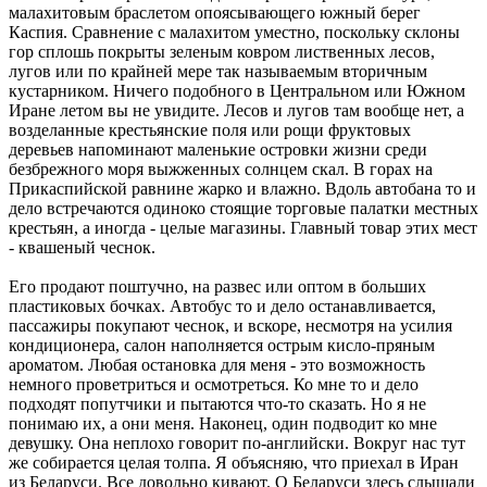
малахитовым браслетом опоясывающего южный берег
Каспия. Сравнение с малахитом уместно, поскольку склоны
гор сплошь покрыты зеленым ковром лиственных лесов,
лугов или по крайней мере так называемым вторичным
кустарником. Ничего подобного в Центральном или Южном
Иране летом вы не увидите. Лесов и лугов там вообще нет, а
возделанные крестьянские поля или рощи фруктовых
деревьев напоминают маленькие островки жизни среди
безбрежного моря выжженных солнцем скал. В горах на
Прикаспийской равнине жарко и влажно. Вдоль автобана то и
дело встречаются одиноко стоящие торговые палатки местных
крестьян, а иногда - целые магазины. Главный товар этих мест
- квашеный чеснок.
Его продают поштучно, на развес или оптом в больших
пластиковых бочках. Автобус то и дело останавливается,
пассажиры покупают чеснок, и вскоре, несмотря на усилия
кондиционера, салон наполняется острым кисло-пряным
ароматом. Любая остановка для меня - это возможность
немного проветриться и осмотреться. Ко мне то и дело
подходят попутчики и пытаются что-то сказать. Но я не
понимаю их, а они меня. Наконец, один подводит ко мне
девушку. Она неплохо говорит по-английски. Вокруг нас тут
же собирается целая толпа. Я объясняю, что приехал в Иран
из Беларуси. Все довольно кивают. О Беларуси здесь слышали