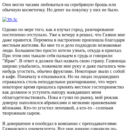
Они могли часами любоваться на серебряную брошь или
обычную косметичку. Но денег на покупку у них не было.
Однако по мере того, как я изучал город, разочарование
постепенно отступало. Уже к вечеру я решил, что Газвин мне
даже нравится. Перемена в настроении произошла благодаря
местным жителям. Ко мне то и дело подходили незнакомые
люди. Большинство просто хотели узнать, откуда я приехал.
При этом они тыкали себя пальцем в грудь и говорили:
"Иран". В ответ я должен был назвать свою страну. Газвинцы
широко улыбались, пожимали мне руку и даже пытались чем-
нибудь угостить, обычно фруктами. Некоторые звали с собой
в кафе. Поначалу я отказывался. Но на лицах подошедших
отражалось столь неподдельное разочарование, что через
некоторое время пришлось принять местное гостеприимство
как должное и уступить напору жаждавших меня
облагодетельствовать. Пока я гулял по рынку, мой рюкзак
доверху наполнился абрикосами и мелкими оранжевыми
яблоками. Кто-то угостил лепешкой, а кто-то - соленым
творожным сыром.
В довершение я пообедал в компании с преподавателями
Газвинского университета. Все они хорошо говорили по-