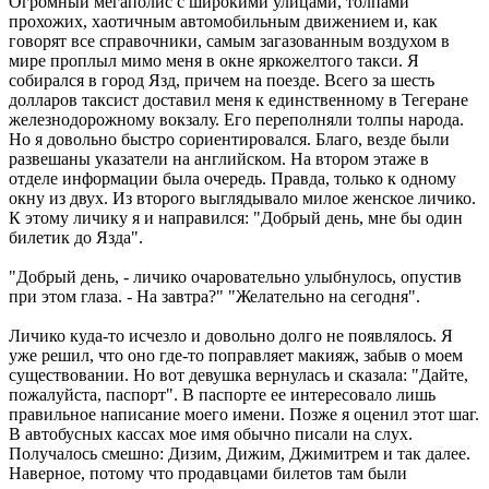
Огромный мегаполис с широкими улицами, толпами
прохожих, хаотичным автомобильным движением и, как
говорят все справочники, самым загазованным воздухом в
мире проплыл мимо меня в окне яркожелтого такси. Я
собирался в город Язд, причем на поезде. Всего за шесть
долларов таксист доставил меня к единственному в Тегеране
железнодорожному вокзалу. Его переполняли толпы народа.
Но я довольно быстро сориентировался. Благо, везде были
развешаны указатели на английском. На втором этаже в
отделе информации была очередь. Правда, только к одному
окну из двух. Из второго выглядывало милое женское личико.
К этому личику я и направился: "Добрый день, мне бы один
билетик до Язда".
"Добрый день, - личико очаровательно улыбнулось, опустив
при этом глаза. - На завтра?" "Желательно на сегодня".
Личико куда-то исчезло и довольно долго не появлялось. Я
уже решил, что оно где-то поправляет макияж, забыв о моем
существовании. Но вот девушка вернулась и сказала: "Дайте,
пожалуйста, паспорт". В паспорте ее интересовало лишь
правильное написание моего имени. Позже я оценил этот шаг.
В автобусных кассах мое имя обычно писали на слух.
Получалось смешно: Дизим, Дижим, Джимитрем и так далее.
Наверное, потому что продавцами билетов там были