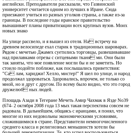
английски. Преподаватели рассказали, что Газвинский
университет считается одним из лучших в Иране. Сюда
приезжают учиться из разных уголков страны, а также из-за
границы. В последние годы иранское правительство
вынашивает планы приватизации всех крупных вузов. Моих
новых знако
На улице рассвело, и я вышел из отеля. На встречу на
древнем велосипеде ехал старик в традиционных шароварах.
Рядом с мечетью Джамех суетились торговцы, развешивавшие
над прилавками отрезы с ситцевыми тканя ми. Они были
так заняты, что мое появление могли бы и не заметить. Но
стоило подойти поближе, как послышались приветствия:
"Са лам, хариджи! Хелло, мистер!" Я шел по улице, и народ
продолжал здороваться. Здоровались, впрочем, не только со
мной, но и друг с другом. По всему было видно, что это город
дружелюб ных людей.
Площадь Азади в Тегеране Мечеть Амир Чахмак в Язде No39
(674- 2 октября 2008 года 13 мых такая перспектива совсем не
радовала. В дальнейшем, общаясь с иранцами, я понял, что
многие из них недовольны экономическими условиями,
сложившимися в стране. Представители немногочисленного
среднего класса и религиозных меньшинств хотели бы
большей демократизации. Те, кто успел воспользоваться