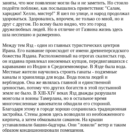
заняты, что мое появление могли бы и не заметить. Но стоило
подойти поближе, как послышались приветствия: "Салам,
хариджи! Хелло, мистер!" Я шел по улице, и народ продолжал
здороваться. Здоровались, впрочем, не только со мной, но и
друг с другом. По всему было видно, что это город
дружелюбных людей. Но в отличие от Газвина жизнь здесь
шла неспешно и размеренно.
Между тем Язд - один из главных туристических центров
Ирана. Его название происходит от имени древнеперсидского
божества Яздана. Расположенный на отрогах скалистых гор,
он издавна привлекал иноземных купцов, передвигавшихся с
караванами из Индии в Средиземноморье. В Язде была вода.
Местные жители научились строить ганаты - подземные
каналы и хранилища для воды. Вода поила людей и
верблюдов. Она же являлась главной и единственной
ценностью, потому что других богатств в этой пустынной
земле не было. В XIII-XIV веках Язд дважды разрушали
монголы и воины Тамерлана, но в остальное время
многочисленные завоеватели обходили его стороной.
Благодаря этому в городе хорошо сохранилась традиционная
застройка. Стены домов здесь возводили из необожженного
кирпича, а затем обмазывали саманом. На крыши
устанавливали башни-бадгиры. Они "ловили" ветер и таким
образом кондиционировали помещения.