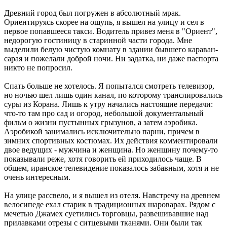
Древний город был погружен в абсолютный мрак.
Ориентируясь скорее на ощупь, я вышел на улицу и сел в
первое попавшееся такси. Водитель привез меня в "Ориент",
недорогую гостиницу в старинной части города. Мне
выделили белую чистую комнату в здании бывшего караван-
сарая и пожелали доброй ночи. Ни задатка, ни даже паспорта
никто не попросил.
Спать больше не хотелось. Я попытался смотреть телевизор,
но ночью шел лишь один канал, по которому транслировались
суры из Корана. Лишь к утру начались настоящие передачи:
что-то там про сад и огород, небольшой документальный
фильм о жизни пустынных грызунов, а затем аэробика.
Аэробикой занимались исключительно парни, причем в
зимних спортивных костюмах. Их действия комментировали
двое ведущих - мужчина и женщина. Но женщину почему-то
показывали реже, хотя говорить ей приходилось чаще. В
общем, иранское телевидение показалось забавным, хотя и не
очень интересным.
На улице рассвело, и я вышел из отеля. Навстречу на древнем
велосипеде ехал старик в традиционных шароварах. Рядом с
мечетью Джамех суетились торговцы, развешивавшие над
прилавками отрезы с ситцевыми тканями. Они были так