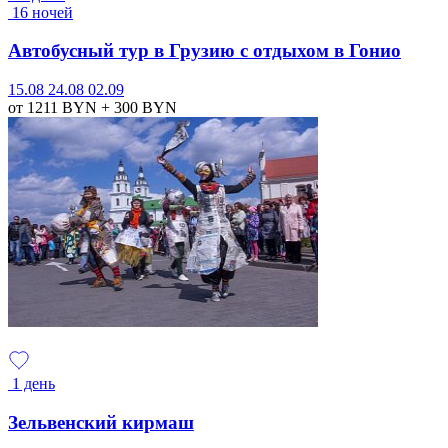
16 ночей
Автобусный тур в Грузию с отдыхом в Гонио
15.08
24.08
02.09
от 1211
BYN
+ 300
BYN
1 день
Зельвенский кирмаш