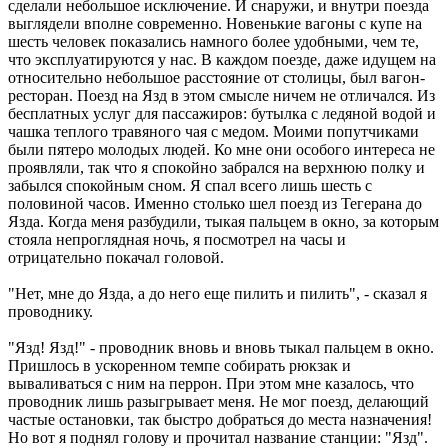
сделали небольшое исключение. И снаружи, и внутри поезда
выглядели вполне современно. Новенькие вагоны с купе на
шесть человек показались намного более удобными, чем те,
что эксплуатируются у нас. В каждом поезде, даже идущем на
относительно небольшое расстояние от столицы, был вагон-
ресторан. Поезд на Язд в этом смысле ничем не отличался. Из
бесплатных услуг для пассажиров: бутылка с ледяной водой и
чашка теплого травяного чая с медом. Моими попутчиками
были пятеро молодых людей. Ко мне они особого интереса не
проявляли, так что я спокойно забрался на верхнюю полку и
забылся спокойным сном. Я спал всего лишь шесть с
половиной часов. Именно столько шел поезд из Тегерана до
Язда. Когда меня разбудили, тыкая пальцем в окно, за которым
стояла непроглядная ночь, я посмотрел на часы и
отрицательно покачал головой.
"Нет, мне до Язда, а до него еще пилить и пилить", - сказал я
проводнику.
"Язд! Язд!" - проводник вновь и вновь тыкал пальцем в окно.
Пришлось в ускоренном темпе собирать рюкзак и
вываливаться с ним на перрон. При этом мне казалось, что
проводник лишь разыгрывает меня. Не мог поезд, делающий
частые остановки, так быстро добраться до места назначения!
Но вот я поднял голову и прочитал название станции: "Язд".