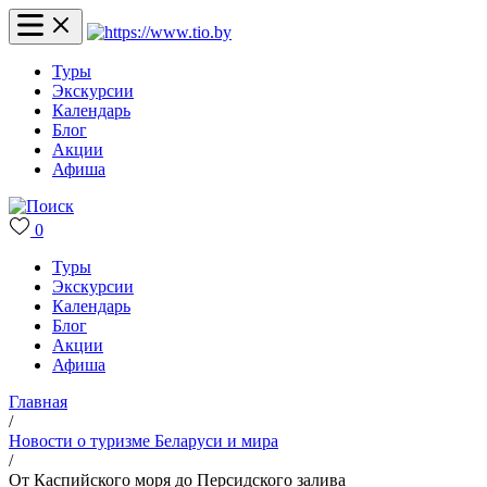
Туры
Экскурсии
Календарь
Блог
Акции
Афиша
0
Туры
Экскурсии
Календарь
Блог
Акции
Афиша
Главная
/
Новости о туризме Беларуси и мира
/
От Каспийского моря до Персидского залива