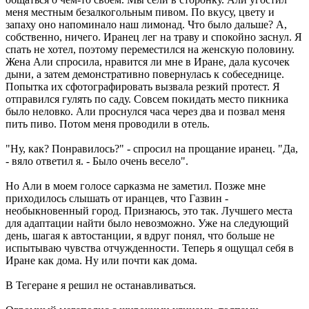
меня местным безалкогольным пивом. По вкусу, цвету и
запаху оно напоминало наш лимонад. Что было дальше? А,
собственно, ничего. Иранец лег на траву и спокойно заснул. Я
спать не хотел, поэтому переместился на женскую половину.
Жена Али спросила, нравится ли мне в Иране, дала кусочек
дыни, а затем демонстративно повернулась к собеседнице.
Попытка их сфотографировать вызвала резкий протест. Я
отправился гулять по саду. Совсем покидать место пикника
было неловко. Али проснулся часа через два и позвал меня
пить пиво. Потом меня проводили в отель.
"Ну, как? Понравилось?" - спросил на прощание иранец. "Да,
- вяло ответил я. - Было очень весело".
Но Али в моем голосе сарказма не заметил. Позже мне
приходилось слышать от иранцев, что Газвин -
необыкновенный город. Признаюсь, это так. Лучшего места
для адаптации найти было невозможно. Уже на следующий
день, шагая к автостанции, я вдруг понял, что больше не
испытываю чувства отчужденности. Теперь я ощущал себя в
Иране как дома. Ну или почти как дома.
В Тегеране я решил не останавливаться.