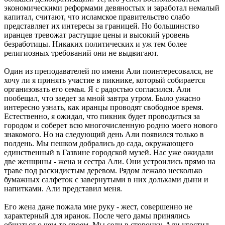
экономическими реформами девяностых и заработал немалый
капитал, считают, что исламское правительство слабо
представляет их интересы за границей. Но большинство
иранцев тревожат растущие цены и высокий уровень
безработицы. Никаких политических и уж тем более
религиозных требований они не выдвигают.
Один из преподавателей по имени Али поинтересовался, не
хочу ли я принять участие в пикнике, который собирается
организовать его семья. Я с радостью согласился. Али
пообещал, что заедет за мной завтра утром. Было ужасно
интересно узнать, как иранцы проводят свободное время.
Естественно, я ожидал, что пикник будет проводиться за
городом и соберет всю многочисленную родню моего нового
знакомого. Но на следующий день Али появился только в
полдень. Мы пешком добрались до сада, окружающего
единственный в Газвине городской музей. Нас уже ожидали
две женщины - жена и сестра Али. Они устроились прямо на
траве под раскидистым деревом. Рядом лежало несколько
бумажных салфеток с завернутыми в них дольками дыни и
напитками. Али представил меня.
Его жена даже пожала мне руку - жест, совершенно не
характерный для иранок. После чего дамы принялись
общаться о чем-то своем. Мы сели в сторонку. Али угостил