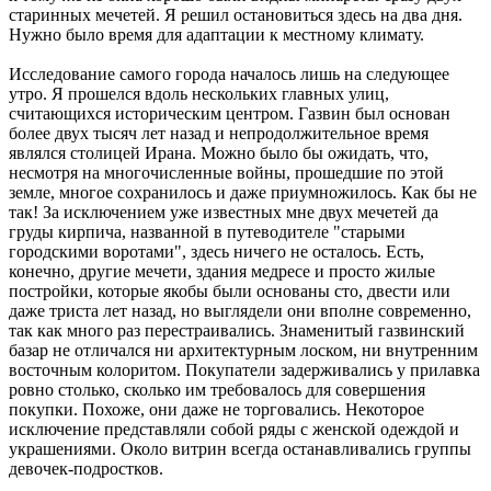
старинных мечетей. Я решил остановиться здесь на два дня.
Нужно было время для адаптации к местному климату.
Исследование самого города началось лишь на следующее
утро. Я прошелся вдоль нескольких главных улиц,
считающихся историческим центром. Газвин был основан
более двух тысяч лет назад и непродолжительное время
являлся столицей Ирана. Можно было бы ожидать, что,
несмотря на многочисленные войны, прошедшие по этой
земле, многое сохранилось и даже приумножилось. Как бы не
так! За исключением уже известных мне двух мечетей да
груды кирпича, названной в путеводителе "старыми
городскими воротами", здесь ничего не осталось. Есть,
конечно, другие мечети, здания медресе и просто жилые
постройки, которые якобы были основаны сто, двести или
даже триста лет назад, но выглядели они вполне современно,
так как много раз перестраивались. Знаменитый газвинский
базар не отличался ни архитектурным лоском, ни внутренним
восточным колоритом. Покупатели задерживались у прилавка
ровно столько, сколько им требовалось для совершения
покупки. Похоже, они даже не торговались. Некоторое
исключение представляли собой ряды с женской одеждой и
украшениями. Около витрин всегда останавливались группы
девочек-подростков.