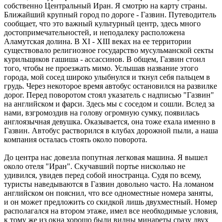
собственно Центральный Иран. Я смотрю на карту страны.
Ближайший крупный город по дороге - Газвин. Путеводитель
сообщает, что это важный культурный центр, здесь много
достопримечательностей, и неподалеку расположена
Аламутская долина. В XI - XIII веках на ее территории
существовало религиозное государство мусульманской секты
курильщиков гашиша - ассассинов. В общем, Газвин стоил
того, чтобы не проезжать мимо. Услышав название этого
города, мой сосед широко улыбнулся и ткнул себя пальцем в
грудь. Через некоторое время автобус остановился на развилке
дорог. Перед поворотом стоял указатель с надписью "Газвин"
на английском и фарси. Здесь мы с соседом и сошли. Вслед за
нами, взгромоздив на голову огромную сумку, появилась
англоязычная девушка. Оказывается, она тоже ехала именно в
Газвин. Автобус растворился в клубах дорожной пыли, а наша
компания осталась стоять около поворота.
До центра нас довезла попутная легковая машина. Я вышел
около отеля "Иран". Скучавший портье нисколько не
удивился, увидев перед собой иностранца. Судя по всему,
туристы наведываются в Газвин довольно часто. На ломаном
английском он пояснил, что все одноместные номера заняты,
и он может предложить со скидкой лишь двухместный. Номер
располагался на втором этаже, имел все необходимые условия,
к тому же из окна хорошо были видны минареты сразу двух