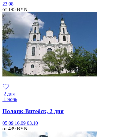
23.08
от 195
BYN
2 дня
1 ночь
Полоцк-Витебск, 2 дня
05.09
16.09
03.10
от 439
BYN