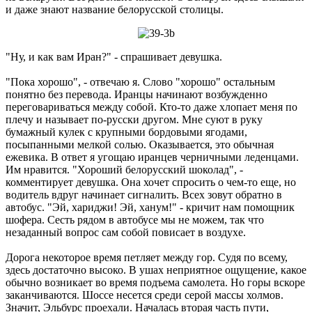
и даже знают название белорусской столицы.
"Ну, и как вам Иран?" - спрашивает девушка.
"Пока хорошо", - отвечаю я. Слово "хорошо" остальным
понятно без перевода. Иранцы начинают возбужденно
переговариваться между собой. Кто-то даже хлопает меня по
плечу и называет по-русски другом. Мне суют в руку
бумажный кулек с крупными бордовыми ягодами,
посыпанными мелкой солью. Оказывается, это обычная
ежевика. В ответ я угощаю иранцев черничными леденцами.
Им нравится. "Хороший белорусский шоколад", -
комментирует девушка. Она хочет спросить о чем-то еще, но
водитель вдруг начинает сигналить. Всех зовут обратно в
автобус. "Эй, хариджи! Эй, ханум!" - кричит нам помощник
шофера. Сесть рядом в автобусе мы не можем, так что
незаданный вопрос сам собой повисает в воздухе.
Дорога некоторое время петляет между гор. Судя по всему,
здесь достаточно высоко. В ушах неприятное ощущение, какое
обычно возникает во время подъема самолета. Но горы вскоре
заканчиваются. Шоссе несется среди серой массы холмов.
Значит, Эльбурс проехали. Началась вторая часть пути,