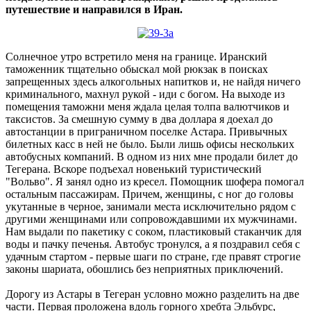
путешествие и направился в Иран.
Солнечное утро встретило меня на границе. Иранский
таможенник тщательно обыскал мой рюкзак в поисках
запрещенных здесь алкогольных напитков и, не найдя ничего
криминального, махнул рукой - иди с богом. На выходе из
помещения таможни меня ждала целая толпа валютчиков и
таксистов. За смешную сумму в два доллара я доехал до
автостанции в приграничном поселке Астара. Привычных
билетных касс в ней не было. Были лишь офисы нескольких
автобусных компаний. В одном из них мне продали билет до
Тегерана. Вскоре подъехал новенький туристический
"Вольво". Я занял одно из кресел. Помощник шофера помогал
остальным пассажирам. Причем, женщины, с ног до головы
укутанные в черное, занимали места исключительно рядом с
другими женщинами или сопровождавшими их мужчинами.
Нам выдали по пакетику с соком, пластиковый стаканчик для
воды и пачку печенья. Автобус тронулся, а я поздравил себя с
удачным стартом - первые шаги по стране, где правят строгие
законы шариата, обошлись без неприятных приключений.
Дорогу из Астары в Тегеран условно можно разделить на две
части. Первая проложена вдоль горного хребта Эльбурс,