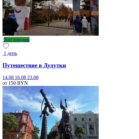
Хит продаж
1 день
Путешествие в Дудутки
14.08
16.08
23.08
от 150
BYN