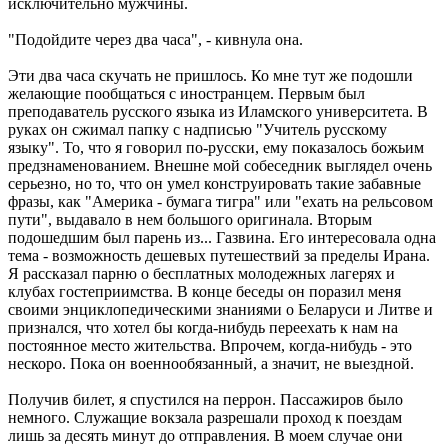
исключительно мужчины.
"Подойдите через два часа", - кивнула она.
Эти два часа скучать не пришлось. Ко мне тут же подошли
желающие пообщаться с иностранцем. Первым был
преподаватель русского языка из Иламского университета. В
руках он сжимал папку с надписью "Учитель русскому
языку". То, что я говорил по-русски, ему показалось божьим
предзнаменованием. Внешне мой собеседник выглядел очень
серьезно, но то, что он умел конструировать такие забавные
фразы, как "Америка - бумага тигра" или "ехать на рельсовом
пути", выдавало в нем большого оригинала. Вторым
подошедшим был парень из... Газвина. Его интересовала одна
тема - возможность дешевых путешествий за пределы Ирана.
Я рассказал парню о бесплатных молодежных лагерях и
клубах гостеприимства. В конце беседы он поразил меня
своими энциклопедическими знаниями о Беларуси и Литве и
признался, что хотел бы когда-нибудь переехать к нам на
постоянное место жительства. Впрочем, когда-нибудь - это
нескоро. Пока он военнообязанный, а значит, не выездной.
Получив билет, я спустился на перрон. Пассажиров было
немного. Служащие вокзала разрешали проход к поездам
лишь за десять минут до отправления. В моем случае они