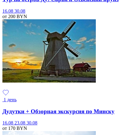
16.08
30.08
от 200
BYN
1 день
Дудутки + Обзорная экскурсия по Минску
16.08
23.08
30.08
от 170
BYN