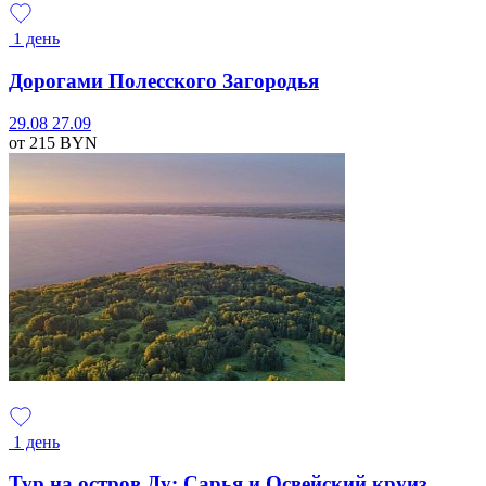
1 день
Дорогами Полесского Загородья
29.08
27.09
от 215
BYN
1 день
Тур на остров Ду: Сарья и Освейский круиз