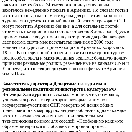
насчитывается более 24 тысяч, что присутствующим
захотелось немедленно поехать в Армению. По словам гостьи
из этой страны, главным стимулом для развития въездного
туризма стал демократичный визовый режим: граждане СНГ
могут посетить Армению без виз, а для остальных гостей
стоимость въездной визы составляет около 8 долларов. Здесь в
прямом смысле ведут политику «открытых дверей», которая
дает весьма ощутимые результаты: начиная с 2000 года
количество туристов, приезжающих в Армению, возросло в
18 раз. В определенной степени развитию въездного туризма
поспособствовала и массированная реклама: большую пользу
принесли рекламные ролики, размещенные на каналах СNN и
Euronews, и трансляция документального фильма «Армения –
земля Ноя».
Заместитель директора Департамента туризма и
региональной политики Министерства культуры РФ
Эльмира Хаймурзина
высказала мнение, что, возможно,
учитывая огромные территории, которые занимают
государства-участники СНГ, говорить об неких общих
трансграничных маршрутах нецелесообразно, однако каждое
из этих государств может стать привлекательным
туристическим рынком для соседей. «Необходимо каким-то
образом внедряться в глобальный мировой процесс
увеличения туристических посещений, – сказала она, – и для