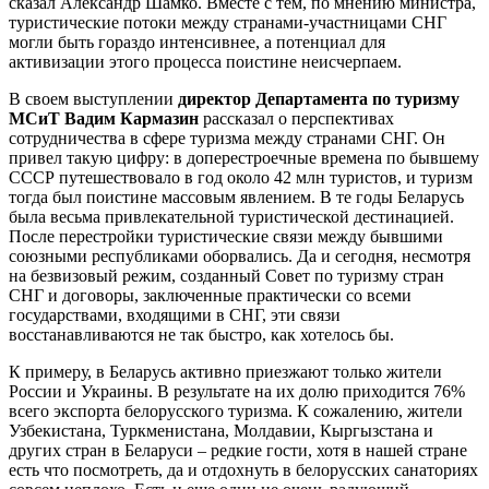
сказал Александр Шамко. Вместе с тем, по мнению министра,
туристические потоки между странами-участницами СНГ
могли быть гораздо интенсивнее, а потенциал для
активизации этого процесса поистине неисчерпаем.
В своем выступлении
директор Департамента по туризму
МСиТ Вадим Кармазин
рассказал о перспективах
сотрудничества в сфере туризма между странами СНГ. Он
привел такую цифру: в доперестроечные времена по бывшему
СССР путешествовало в год около 42 млн туристов, и туризм
тогда был поистине массовым явлением. В те годы Беларусь
была весьма привлекательной туристической дестинацией.
После перестройки туристические связи между бывшими
союзными республиками оборвались. Да и сегодня, несмотря
на безвизовый режим, созданный Совет по туризму стран
СНГ и договоры, заключенные практически со всеми
государствами, входящими в СНГ, эти связи
восстанавливаются не так быстро, как хотелось бы.
К примеру, в Беларусь активно приезжают только жители
России и Украины. В результате на их долю приходится 76%
всего экспорта белорусского туризма. К сожалению, жители
Узбекистана, Туркменистана, Молдавии, Кыргызстана и
других стран в Беларуси – редкие гости, хотя в нашей стране
есть что посмотреть, да и отдохнуть в белорусских санаториях