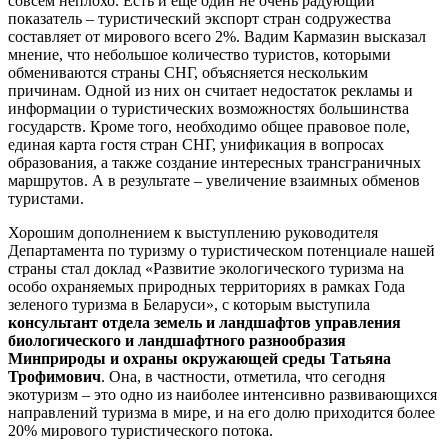
совсем неплохо. Есть и еще один не очень радующий
показатель – туристический экспорт стран содружества
составляет от мирового всего 2%. Вадим Кармазин высказал
мнение, что небольшое количество туристов, которыми
обмениваются страны СНГ, объясняется нескольким
причинам. Одной из них он считает недостаток рекламы и
информации о туристических возможностях большинства
государств. Кроме того, необходимо общее правовое поле,
единая карта гостя стран СНГ, унификация в вопросах
образования, а также создание интересных трансграничных
маршрутов. А в результате – увеличение взаимных обменов
туристами.
Хорошим дополнением к выступлению руководителя
Департамента по туризму о туристическом потенциале нашей
страны стал доклад «Развитие экологического туризма на
особо охраняемых природных территориях в рамках Года
зеленого туризма в Беларуси», с которым выступила
консультант отдела земель и ландшафтов управления
биологического и ландшафтного разнообразия
Минприроды и охраны окружающей среды Татьяна
Трофимович
. Она, в частности, отметила, что сегодня
экотуризм – это одно из наиболее интенсивно развивающихся
направлений туризма в мире, и на его долю приходится более
20% мирового туристического потока.