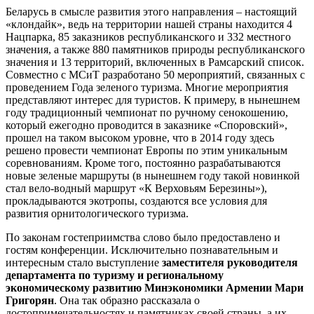
Беларусь в смысле развития этого направления – настоящий
«клондайк», ведь на территории нашей страны находится 4
Нацпарка, 85 заказников республиканского и 332 местного
значения, а также 880 памятников природы республиканского
значения и 13 территорий, включенных в Рамсарский список.
Совместно с МСиТ разработано 50 мероприятий, связанных с
проведением Года зеленого туризма. Многие мероприятия
представляют интерес для туристов. К примеру, в нынешнем
году традиционный чемпионат по ручному сенокошению,
который ежегодно проводится в заказнике «Споровский»,
прошел на таком высоком уровне, что в 2014 году здесь
решено провести чемпионат Европы по этим уникальным
соревнованиям. Кроме того, постоянно разрабатываются
новые зеленые маршруты (в нынешнем году такой новинкой
стал вело-водный маршрут «К Верховьям Березины»),
прокладываются экотропы, создаются все условия для
развития орнитологического туризма.
По законам гостеприимства слово было предоставлено и
гостям конференции. Исключительно познавательным и
интересным стало выступление
заместителя руководителя
департамента по туризму и региональному
экономическому развитию Минэкономики Армении Мари
Григорян
. Она так образно рассказала о
достопримечательностях и памятниках своей страны, а их