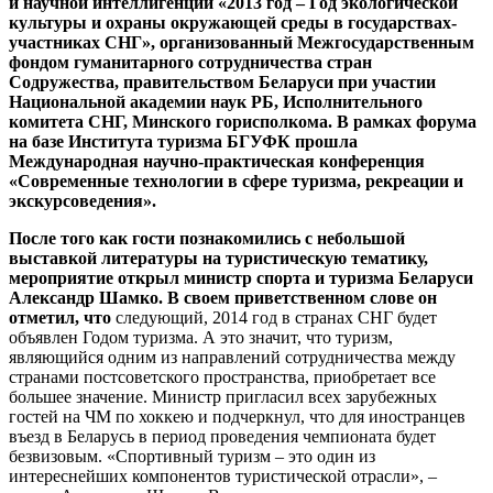
и научной интеллигенции «2013 год – Год экологической
культуры и охраны окружающей среды в государствах-
участниках СНГ», организованный Межгосударственным
фондом гуманитарного сотрудничества стран
Содружества, правительством Беларуси при участии
Национальной академии наук РБ, Исполнительного
комитета СНГ, Минского горисполкома. В рамках форума
на базе Института туризма БГУФК прошла
Международная научно-практическая конференция
«Современные технологии в сфере туризма, рекреации и
экскурсоведения».
После того как гости познакомились с небольшой
выставкой литературы на туристическую тематику,
мероприятие открыл
министр спорта и туризма Беларуси
Александр Шамко
. В своем приветственном слове он
отметил, что
следующий, 2014 год в странах СНГ будет
объявлен Годом туризма. А это значит, что туризм,
являющийся одним из направлений сотрудничества между
странами постсоветского пространства, приобретает все
большее значение. Министр пригласил всех зарубежных
гостей на ЧМ по хоккею и подчеркнул, что для иностранцев
въезд в Беларусь в период проведения чемпионата будет
безвизовым. «Спортивный туризм – это один из
интереснейших компонентов туристической отрасли», –