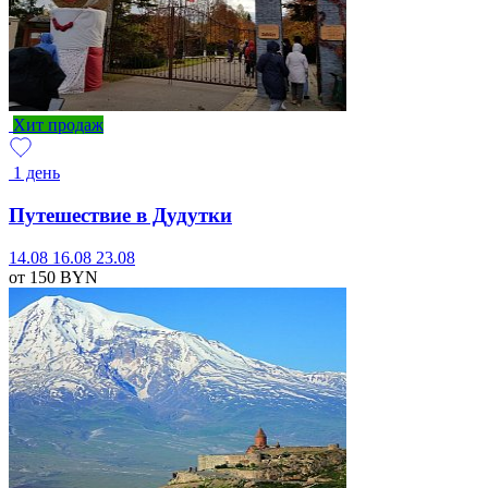
Хит продаж
1 день
Путешествие в Дудутки
14.08
16.08
23.08
от 150
BYN