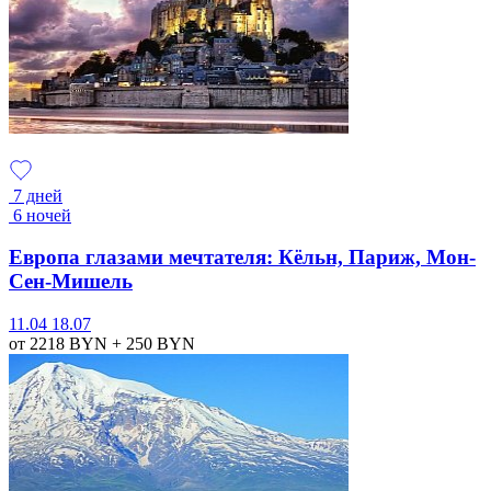
7 дней
6 ночей
Европа глазами мечтателя: Кёльн, Париж, Мон-
Сен-Мишель
11.04
18.07
от 2218
BYN
+ 250
BYN