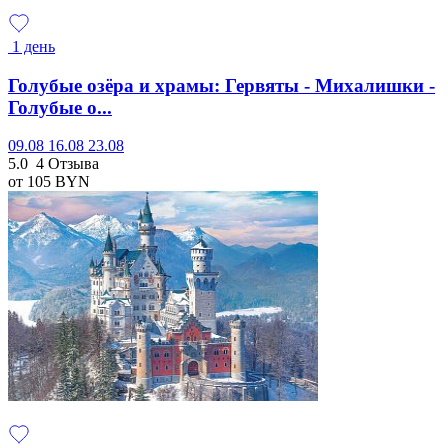
1 день
Голубые озёра и храмы: Гервяты - Михалишки -
Голубые о...
09.08
16.08
23.08
5.0
4 Отзыва
от 105
BYN