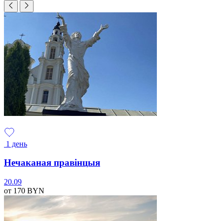
1 день
Нечаканая правінцыя
20.09
от 170
BYN