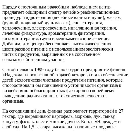
Наряду с постоянным врачебным наблюдением центр
предлагает обширный спектр лечебно-реабилитационных
процедур: гидротерапия (лечебные ванны и души), массаж
(ручной, подводный душ-массаж), спелеотерапия,
теплолечение, электросвечение, ингаляционная терапия,
лечебная физкультура, ароматерапия, фитотерапия,
витаминотерапия, сауна и медикаментозное лечение.
Добавим, что центр обеспечивает высококачественное
шестиразовое питание с использованием экологически
чистых продуктов, выращенных на собственном
сельскохозяйственном участке.
С этой целью в 1999 году было создано предприятие-филиал
«Надежда плюс», главной задачей которого стало обеспечение
детей экологически чистыми продуктами питания, которые
способствовали бы повышению устойчивости организма к
воздействию неблагоприятных факторов и скорейшему
выведению радиоактивных токсических веществ из
организма.
На сегодняшний день филиал располагает территорией в 27
гектар, где выращивают картофель, морковь, лук, тыкву,
капусту, фасоль, овес и многое другое. Есть в «Надежде» и
свой сад. На 1,5 гектара высажены различные плодовые