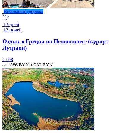
Визовая поддержка
13 дней
12 ночей
Отдых в Греции на Пелопоннесе (курорт
Лутраки)
27.08
от 1886
BYN
+ 230
BYN