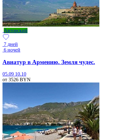
Авторский
7 дней
6 ночей
Авиатур в Армению. Земля чудес.
05.09
10.10
от 3526
BYN