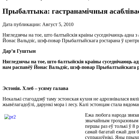
Прыбалтыка: гастранамічныя асабліва
Дата публикации:
Август 5, 2010
Нягледзячы на тое, што балтыйскія краіны суседнічаюць адна з 
Йонас Вальдзіс, шэф-повар Прыбалтыйскага рэстарана ў цэнтр
Дар’я Гуштын
Нягледзячы на тое, што балтыйскія краіны суседнічаюць адна
нам распавёў Йонас Вальдзіс, шэф-повар Прыбалтыйскага р
Эстонія. Хлеб – усяму галава
Некалькі стагоддзяў таму эстонская кухня не адрознівалася вялі
жывёлагадоўлі, дарункі мора і лесу. Калі эстонцам стала вядома
Ежа любога народа звяза
звычайным трохразовым сі
першы раз еў толькі ў 8 р
самай багатай ежай дня б
супрацоўнікі. Яны прыход