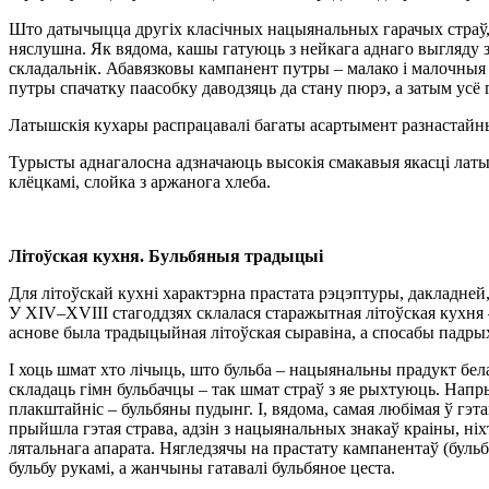
Што датычыцца другіх класічных нацыянальных гарачых страў, 
няслушна. Як вядома, кашы гатуюць з нейкага аднаго выгляду 
складальнік. Абавязковы кампанент путры – малако і малочныя 
путры спачатку паасобку даводзяць да стану пюрэ, а затым усё
Латышскія кухары распрацавалі багаты асартымент разнастайны
Турысты аднагалосна адзначаюць высокія смакавыя якасці латышс
клёцкамі, слойка з аржанога хлеба.
Літоўская кухня. Бульбяныя традыцыі
Для літоўскай кухні характэрна прастата рэцэптуры, дакладней,
У XIV–XVIII стагоддзях склалася старажытная літоўская кухня 
аснове была традыцыйная літоўская сыравіна, а спосабы падрых
І хоць шмат хто лічыць, што бульба – нацыянальны прадукт бела
складаць гімн бульбачцы – так шмат страў з яе рыхтуюць. Напры
плакштайніс – бульбяны пудынг. І, вядома, самая любімая ў гэ
прыйшла гэтая страва, адзін з нацыянальных знакаў краіны, ніх
лятальнага апарата. Нягледзячы на прастату кампанентаў (бульба
бульбу рукамі, а жанчыны гатавалі бульбяное цеста.