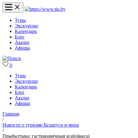
Туры
Экскурсии
Календарь
Блог
Акции
Афиша
0
Туры
Экскурсии
Календарь
Блог
Акции
Афиша
Главная
/
Новости о туризме Беларуси и мира
/
Прыбалтыка: гастранамічныя асаблівасці