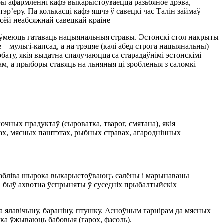
Пры афармленні кафэ выкарыстоўваецца разьбяное дрэва,
эр’еру. Па колькасці кафэ яшчэ ў савецкі час Талін займаў
ўсёй неабсяжнай савецкай краіне.
а ўмеюць гатаваць нацыянальныя стравы. Эстонскі стол накрыты
 – мyльгі-кaпсад, а на трэцяе (калі абед строга нацыянальны) –
рбату, якія выдатна спалучаюцца са старадаўнімі эстонскімі
ам, а прыборы ставяць на льняныя ці зробленыя з саломкі
очных прадуктаў (сыроватка, тварог, смятана), якія
ах, мясных паштэтах, рыбных стравах, агароднінных
 Асабліва шырока выкарыстоўваюць салёны і марынаваны
кі быў ахвотна ўспрыняты ў суседніх прыбалтыйскіх
ма ялавічыну, бараніну, птушку. Асноўным гарнірам да мясных
ока ўжываюць бабовыя (гарох, фасоль).