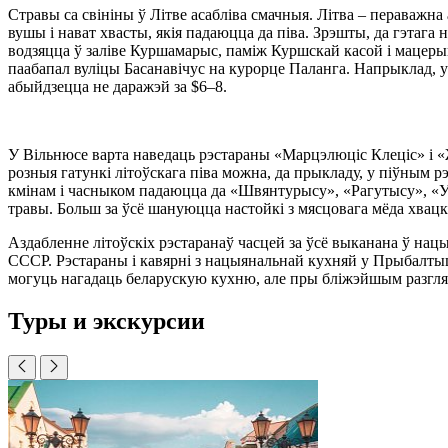
Стравы са свініны ў Літве асабліва смачныя. Літва – пераважна 
вушы і нават хвасты, якія падаюцца да піва. Зрэшты, да гэтага
водзяцца ў заліве Куршамарыс, паміж Куршскай касой і мацерык
паабапал вуліцы Басанавічус на курорце Паланга. Напрыклад, у 
абыйдзецца не даражэй за $6–8.
У Вільнюсе варта наведаць рэстараны «Марцэлюціс Клеціс» і 
розныя гатункі літоўскага піва можна, да прыкладу, у піўным р
кмінам і часныком падаюцца да «Швянтурысу», «Рагутысу», «Уця
травы. Больш за ўсё шануюцца настойкі з мясцовага мёда хвацк
Аздабленне літоўскіх рэстаранаў часцей за ўсё выканана ў на
СССР. Рэстараны і кавярні з нацыянальнай кухняй у Прыбалтыцы
могуць нагадаць беларускую кухню, але пры бліжэйшым разгляд
Туры и экскурсии