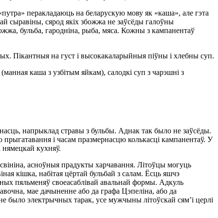
путра» перакладаюць на беларускую мову як «каша», але гэта
ай сыравіны, сярод якіх збожжа не заўсёды галоўны
ожжа, бульба, гародніна, рыба, мяса. Кожны з кампанентаў
ых. Пікантныя на густ і высокакаларыйныя піўны і хлебны суп.
манная каша з узбітым яйкам), салодкі суп з чарэшні з
тнасць, напрыклад стравы з бульбы. Аднак так было не заўсёды.
ю прыгатавання і часам празмернасцю колькасці кампанентаў. У
і нямецкай кухняў.
і свініна, асноўныя прадукты харчавання. Літоўцы могуць
ная кішка, набітая цёртай бульбай з салам. Ёсць яшчэ
бяных пяльменяў своеасаблівай авальнай формы. Адкуль
давочна, мае дачыненне або да графа Цэпеліна, або да
і не было электрычных тарак, усе мужчыны літоўскай сям’і церлі