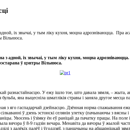
сці
адной, іх звычаі, у тым ліку кухня, моцна адрозніваюцца. Пра ас
ы Вільнюса.
 з адной, іх звычаі, у тым ліку кухня, моцна адрозніваюцца.
эстарана ў цэнтры Вільнюса.
кай разнастайнасцю. У ежу ішло тое, што давала зямля, – жыта, ав
я бульба, яна выцесніла шматлікія стравы і заняла другое месца п
ная з яго гаспадарчай дзейнасцю. Дзённая норма спажывання ежы
лкаванні ў дзень эстонскі селянін улетку (пачынаючы з вясны і д
аніцы. Увосень і ўзімку ён еў раніцай да пачатку працы. На поле і
ыла вячэра ў 8-9 гадзін вечара. Менавіта да вячэры ў жылой частц
зілі з далёкіх палёў і ўгоддзяў, з паншчыны на абшарніцкай зямлі