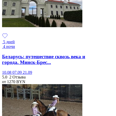
5 дней
4 ночи
Беларусь: путешествие сквозь века и
города. Минск-Брес...
10.08
07.09
21.09
5.0
2 Отзыва
от 1270
BYN