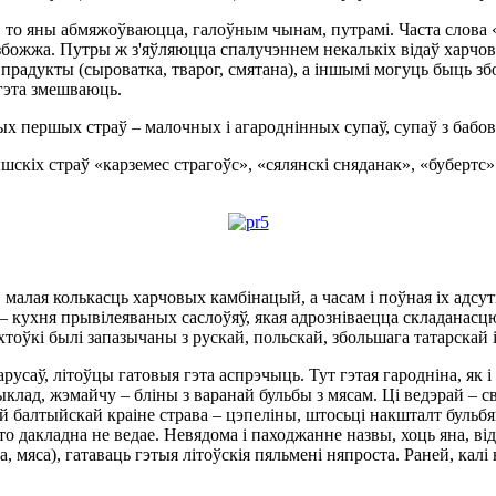
то яны абмяжоўваюцца, галоўным чынам, путрамі. Часта слова «
збожжа. Путры ж з'яўляюцца спалучэннем некалькіх відаў харчов
прадукты (сыроватка, тварог, смятана), а іншымі могуць быць зб
 гэта змешваюць.
х першых страў – малочных і агароднінных супаў, супаў з бабов
кіх страў «карземес страгоўс», «сялянскі сняданак», «бубертс» (
 малая колькасць харчовых камбінацый, а часам і поўная іх адсу
– кухня прывілеяваных саслоўяў, якая адрозніваецца складанасц
тоўкі былі запазычаны з рускай, польскай, збольшага татарскай 
русаў, літоўцы гатовыя гэта аспрэчыць. Тут гэтая гародніна, як 
клад, жэмайчу – бліны з варанай бульбы з мясам. Ці ведэрай – сві
тай балтыйскай краіне страва – цэпеліны, штосьці накшталт буль
то дакладна не ведае. Невядома і паходжанне назвы, хоць яна, ві
, мяса), гатаваць гэтыя літоўскія пяльмені няпроста. Раней, кал