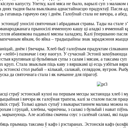
кіслую капусту. Улетку, калі мяса не было, варылі суп з малаком 
а днях тыдня была выклікана аднастайнасцю прадуктаў. Пасля ад
ць гатаваць гарачую ежу і днём. Галоўнай стала не вячэра, а абед.
эстонцаў уносілі святочныя і абрадавыя стравы. Тады на стале з’
ованароджанага прыносілі ячменную кашу ці аладкі з ячменнай кр
яселля абавязкова падавалі мясны халадзец. Калі ўпершыню пасля
 з запечаным яйкам, бо яйка – традыцыйны знак зараджэння жыцця
аніцай, днём і ўвечары. Хлеб быў галоўным прадуктам сілкавання
ку «лейб») пазначае і ежу наогул. У сучаснай Эстоніі захоўваюц
стыя крупяныя ці бульбяныя супы з салам і мясам, а таксама суп
х круп. Стала звыклым піць каву з вяршкамі ці есць узбітыя вяршк
эстонскі стол рыбай – кількай, салакай, селядцом, вугром. Рыб
ска да святочнага стала і як начынне для пірагоў.
асці страў эстонскай кухні на першым месцы застаюцца хлеб і 
ыцыйная і вячэра як галоўная трапеза, калі за сталом пасля працо
ікіх страў. Толькі адных супаў з выкарыстаннем малака можна н
гарохам і груцай, хлебны, чарнічны, з салакі з бульбай і нават піў
, марынуюць. Але асабліва смачны соус з салёнай салакі, які пад
яць прымаць таксама ў кафэ і рэстаранах. Эстонскія кафэ (кoхфік