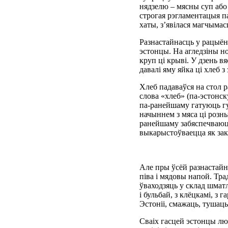
нядзелю – мясны суп або 
строгая рэгламентацыя п
хаты, з’явілася магчымас
Разнастайнасць у рацыён 
эстонцы. На агледзіны н
круп ці крыві. У дзень в
давалі яму яйка ці хлеб
Хлеб падаваўся на стол р
слова «хлеб» (па-эстонс
па-ранейшаму гатуюць гу
начыннем з мяса ці розны
ранейшаму забяспечваюць 
выкарыстоўваецца як заку
Але пры ўсёй разнастайн
піва і мядовы напой. Трад
ўваходзяць у склад шматл
і бульбай, з клёцкамі, з 
Эстоніі, смажаць, тушаць
Сваіх гасцей эстонцы люб