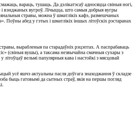
 смажаць, вараць, тушаць. Да дэлікатэсаў адносяцца свіныя ногі,
ле і вэнджаных вугроў. Лічыцца, што самыя добрыя вугры
цыянальныя стравы, можна ў шматлікіх кафэ, размешчаных
э». Поўны абед у гэтых і шматлікіх іншых літоўскіх рэстаранах
травы, вырабленыя па старадаўніх рэцэптах. А паспрабаваць
сіс» (свіныя вушы), а таксама незвычайна смачныя сухары з
 літоўцаў вельмі папулярныя кава і настойкі з мясцовай
ыцый усё яшчэ актуальны пасля доўгага знаходжання ў складзе
эба быць гатовымі да сытных страў, якія на першы погляд
і.