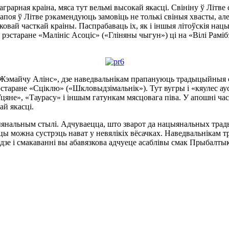
аграрная краіна, мяса тут вельмі высокай якасці. Свініну ў Літве
 напоя ў Літве рэкамендуюць замовіць не толькі свіныя хвасты, а
овай часткай краіны. Паспрабаваць іх, як і іншыя літоўскія на
рэстаране «Малініс Асоціс» («Гліняны чыгун») ці на «Вілі Раміб
«Жэмайчу Алінс», дзе наведвальнікам прапануюць традыцыйныя с
эстаране «Сціклю» («Шкловыдзімальнік»). Тут вугры і «кяулес ау
не», «Таурасу» і іншым гатункам мясцовага піва. У апошні час у
ай якасці.
цыянальным стылі. Адчуваецца, што зварот да нацыянальных трад
 можна сустрэць нават у невялікіх вёсачках. Наведвальнікам тр
зе і смакаванні вы абавязкова адчуеце асаблівы смак Прыбалтык