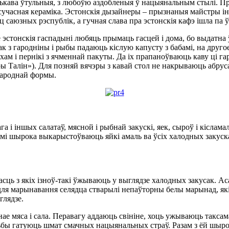
нолькава ўтульныя, з любоўю аздобленыя ў нацыянальным стылі. 
сучасная кераміка. Эстонскія дызайнеры – прызнаныя майстры інт
ц саюзных рэспублік, а гучная слава пра эстонскія кафэ ішла па 
е эстонскія гаспадыні любяць прымаць гасцей і дома, бо выдатн
к з гародніны і рыбы падаюць кіслую капусту з бабамі, на другое
охам і пернікі з ячменнай пакуты. Да іх прапаноўваюць каву ці га
ры Талін»). Для позняй вячэры з кавай стол не накрываюць абрус
народнай формы.
 і іншых салатаў, мясной і рыбнай закускі, яек, сыроў і кісламал
мі шырока выкарыстоўваюць яйкі амаль ва ўсіх халодных закуск
асць з якіх ізноў-такі ўжываюць у выглядзе халодных закусак.
ы для марынавання селядца стварылі непаўторны белы марынад, я
глядзе.
нае мяса і сала. Перавагу аддаюць свініне, хоць ужываюць такса
ульбы гатуюць шмат смачных нацыянальных страў. Разам з ёй шыр