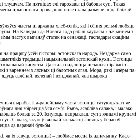
ці тлушчам. Па пятніцах елі гарохавы ці бабовы суп. Такая
мены прыгоннага права, калі поле стала размяшчацца бліжэй
яўляўся чысты ці аржаны хлеб-сепік, які і сёння вельмі любяць
упы. На Каляды і да Новага года рабілі каўбасы з начыннем з
 зімы пастух выганяў статак на сенажаці, гаспадары скаціны
.
 на працягу ўсёй гісторыі эстонскага народа. Нездарма само
ца шматлікія традыцыі нацыянальнай эстонскай кухні. Эстонцы
 з квашанай капусты. Да стала падаюцца печаныя піражкі з
і з варэннем з лясных ці балотных ягад. Мора, рэкі і азёры па-
у ядуць салёнай, вяленай і вэнджанай, яна шырока
мучныя вырабы. Па-ранейшаму часта эстонцы гатуюць хатняе
ўнага дня збіраецца ўся сям’я. Рыба, асабліва салака, і малако
алічыць больш за 20. Існуюць, напрыклад, суп з ячнымі крупамі
ны суп. Салаку, якую ў вялікай колькасці ловяць у берагоў
аецца да варанай бульбы.
і, як іх завуць эстонцы) – любімае месца іх адпачынку. Кафэ