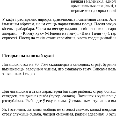
вялікія і маленькія, ад
арыгінальныя свяцільні, 
першае месца сярод сталі
У кафэ і рэстаранах нярэдка адзначаюцца і сямейныя святы. Ал
ільняным абрусам, на ім стаіць парцалянавы посуд. Пасля закуса
кісель з рабарбара. Часта на вячэру падаюць свіныя ножкі з гар
лікёрамі – «Кянну-кук» («Певень на пні») і «Вана Талін» («Ста
сурвэткі. Посуд на такім стале керамічны, часта традыцыйнай 
Гісторыя латышскай кухні
Латышскі стол на 70–75% складаецца з халодных страў: бурачнага
вызначаюць, галоўным чынам, яго смакавую гаму. Таксама вель
запяканках і сырах.
Для латышскага стала характэрна багацце рыбных страў, больш
селядзец, вэнджаная рыба (вугор, салака). Латышскія кулінар
рэспубліках. Рыба ідзе ў ежу таксама ў смажаным і тушаным вы
Як і эстонцы, латышы любяць не столькі свежае, колькі вэнджа
страў служыць бульба, часцей смажаная, радзей адварная. З б