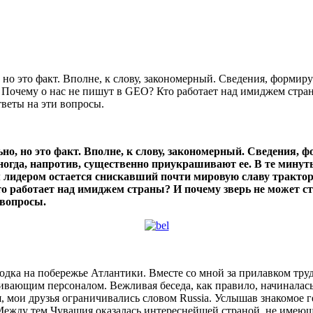
 но это факт. Вполне, к слову, закономерный. Сведения, форми
? Почему о нас не пишут в GEO? Кто работает над имид­жем стра
веты на эти вопросы.
но, но это факт. Вполне, к слову, закономерный. Сведения,
огда, напротив, существенно приукрашива­ют ее. В те минуты,
лидером остается снискав­ший почти мировую славу трактор «
 работает над имид­жем страны? И почему зверь не может с
 вопросы.
о­родка на побережье Атлантики. Вместе со мной за прилавком тр
вающим пер­соналом. Вежливая беседа, как правило, начиналась
ия, мои друзья ограни­чивались словом Russia. Услышав знакомое
Между тем Чувашия оказа­лась интереснейшей страной, не имеюще