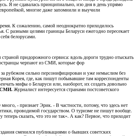
сь. Я не сдавалась принципиаль­но, изо дня в день упрямо
й европейкой, многие даже запомнили и выучили
ре­мя. К сожалению, самой неодно­кратно приходилось
зья. С разными целя­ми границы Беларуси ежегодно пересекает
 себя белорусами.
ли страной придорожного сервиса: вдоль дороги трудно отыскать
остран­цы черпают из СМИ, которые фор­
 за рубежом сильно персонифици­рован и уже немыслим без
верная Ко­рея, где, как пишут побывавшие там корреспонденты
нчать мифы о Беларуси или, наоборот, их соз­дать довольно
х СМИ.
Журналист интересуется странами постсовет­ского
но­го, - признает Эрик. - В частности, потому, что здесь нет
тики, проводимой государством. О туризме не пи­шут вообще.
 теперь сказать, что это не так». А как? Первое, что приходит
из­дания сменился публикациями о бывших советских