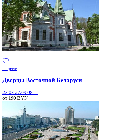
1 день
Дворцы Восточной Беларуси
23.08
27.09
08.11
от 190
BYN