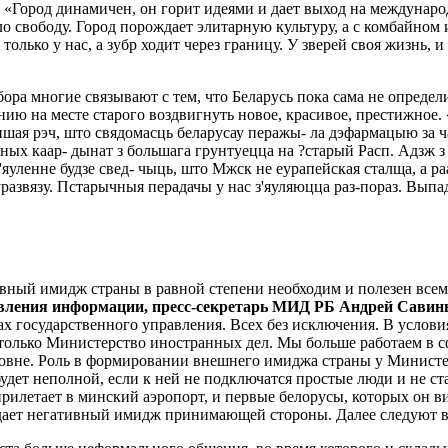
 «Го­род динамичен, он горит идеями и дает выход на международ
ало свободу. Город порождает элитарную культуру, а с комбайно
олько у нас, а зубр ходит че­рез границу. У зверей своя жизнь, 
ра многие связывают с тем, что Бела­русь пока сама не определи
ию на месте старого воздвигнуть новое, кра­сивое, престижное. 
ншая рэч, што свядомасць беларусау перажы- ла дэфармацыю за 
ых каар- дынат з большага грунтуецца на ?старый Расп. Адзж з
уленне будзе свед- чыць, што Мжск не еурапейская сталща, а раай
развязу. Пстарычныя перадачы у нас з'яуляюцца раз-пораз. Выпад-
тив­ный имидж страны в равной сте­пени необходим и полезен вс
вления информации, пресс-секретарь МИД РБ Андрей Савин
анах государствен­ного управления. Всех без исклю­чения. В ус
е только Министерство иностранных дел. Мы больше ра­ботаем в 
ровне. Роль в формирова­нии внешнего имиджа страны у Министер
­дет неполной, если к ней не под­ключатся простые люди и не ст
прилетает в минский аэропорт, и первые бе­лорусы, которых он 
здает негативный имидж принимающей стороны. Далее следуют вс