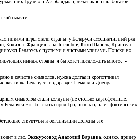
Туркмению, Грузию и Азербайджан, делая акцент на богатой
еской памяти.
част­никами игры стали страны, у Бела­руси ассоциативный ряд,
, Колизей. Фран­цию - haute couture, Коко Шанель, Кристиан
социируют Беларусь с пустыми и чистыми улицами. Поиски но-
ми­рующих имидж страны, я бы хо­тел предложить многое, -
рано в качестве символов, нужна дол­гая и кропотливая
ысшая точка Бела­руси, водораздел Немана и Дне­пра,
ар­ным символом стали колдуны (не столько картофельные,
 Белару­си мог бы стать город Гродно как одна из фактических
рабо­тающие структуры и организации должны это
водит в лес.
Экскурсовод Ана­толий Варавва,
однако, придер­