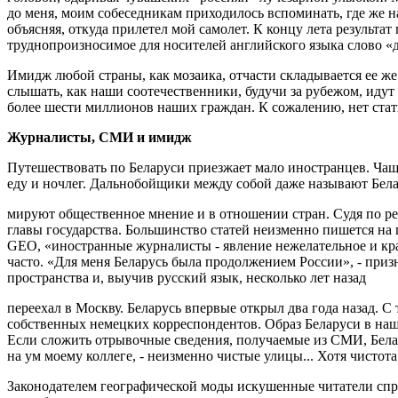
до меня, моим собеседни­кам приходилось вспоминать, где же н
объяс­няя, откуда прилетел мой самолет. К концу лета резуль
труднопроизносимое для носите­лей английского языка слово «д
Имидж любой страны, как мо­заика, отчасти складывается ее ж
слышать, как наши соотечественники, будучи за рубежом, идут
более шести миллио­нов наших граждан. К сожалению, нет стати
Журналисты, СМИ и имидж
Путешествовать по Белару­си приезжает мало иностранцев. Чаще
еду и ночлег. Дальнобойщики меж­ду собой даже называют Бел
мируют общественное мнение и в отношении стран. Судя по ре
главы государства. Большинство статей неизменно пишется на п
GEO, «ино­странные журналисты - явление нежелательное и край
часто. «Для меня Беларусь была продолжением России», - приз
пространства и, выучив рус­ский язык, несколько лет назад
переехал в Москву. Беларусь впер­вые открыл два года назад. С 
собственных немецких корреспондентов. Образ Беларуси в на
Если сложить отры­вочные сведения, получаемые из СМИ, Беларус
на ум моему коллеге, - неизменно чистые улицы... Хотя чистота
Законодателем географической моды искушенные читатели спр