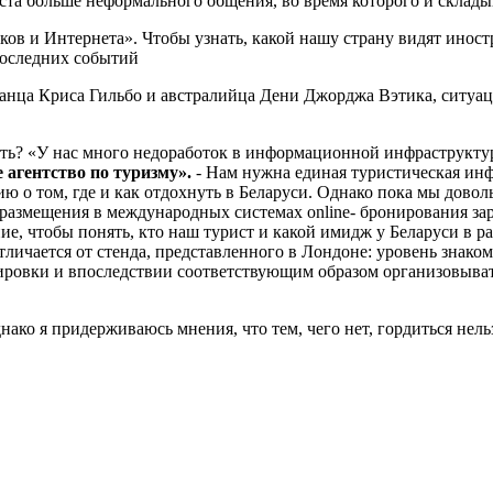
та больше неформального общения, во время которого и складыва
ов и Интернета». Чтобы узнать, какой нашу страну видят иност
 последних событий
ца Криса Гильбо и австралийца Дени Джорджа Вэтика, ситуация 
ь? «У нас много недоработок в ин­формационной инфраструктуре
 агентство по туризму».
- Нам нужна единая туристическая инф
о том, где и как отдохнуть в Беларуси. Однако пока мы доволь­
в размещения в международных системах online- бронирования за
ие, чтобы понять, кто наш турист и какой имидж у Беларуси в р
ли­чается от стенда, представленного в Лондоне: уровень знаком
овки и впоследствии со­ответствующим образом органи­зовывать
на­ко я придерживаюсь мнения, что тем, чего нет, гордиться нель