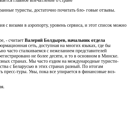
ет­ся главное впечатление о стране
ранные туристы, достаточно почитать бло- говые отзывы.
с виза­ми в аэропорту, уровень сервиса, и этот список можно
, - считает
Валерий Болдырев, на­чальник отдела
ормационная сеть, доступная на многих языках, где бы
но часто сталкиваемся с нежела­нием представителей
регистрировано не более десяти, и то в основном в Минске.
азных странах. Мы часто ез­дим на международные туристи­
ства с Беларусью в этих странах разный. По итогам
 пресс-туры. Увы, пока все упирается в финансовые воз­
зя.