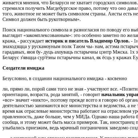
живается мнения, что Беларуси не хватает городских символов.
стремился полу­чить Магдебургское право, пото­му что оно дав
того, животное не может быть символом страны. Аисты есть не т
Символ должен быть рукотворным».
Поиск национального символа и разногласия по поводу его выбо
выглядит «за­комплексованным»: это особен­но заметно по желан
кража, - рассуж­дает
историк и писатель Вла­димир Орлов.
- 1
знаходзщца у рускамоуным полк Таюм чы- нам, астэма пстарычн
гарадавых, яюя бу- дуць ахоуваць пстарычны цэнтр Мжска. 1х з'я
Беларус з'явщца сур'ёзны пстарычны канал, як ёсць у кражах Еу
Создатели имиджа
Безусловно, в создании наци­онального имиджа - косвенно
ли, прямо ли, порой сами того не зная - участвуют все. «Пози
ориен­тации, возраста, рода занятий, - говорит
начальник упра
«все» зна­чит «никто», поэтому прежде всего я говорю об орг
деятельностью зани­маются все министерства и ведом­ства, а н
время как отраслевые ми­нистерства работают на отрасле­вом у
правленность, даже больше, чем у МИДа. Однако наша работа бу
сообща, и этому может быть масса приме­ров. Так, иностранец 
улыбались при­езжим, ведь мрачный погранич­ник заведомо со