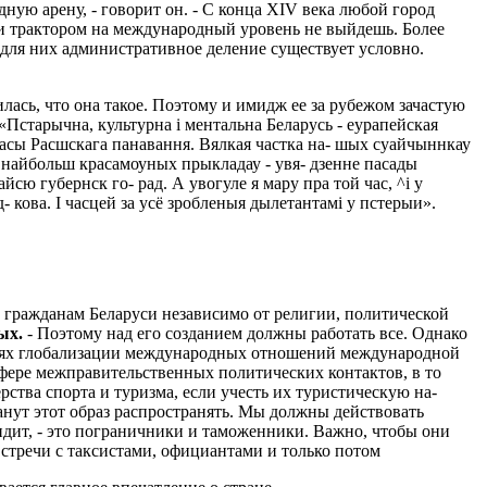
ную арену, - говорит он. - С конца XIV века любой город
м и трактором на меж­дународный уровень не выйдешь. Более
и для них административное де­ление существует условно.
лась, что она такое. Поэтому и имидж ее за рубежом зачастую
«Пстарычна, культурна i ментальна Беларусь - еурапейская
часы Расшскага панавання. Вялкая частка на- шых суайчыннкау
 найбольш красамоуных прыкладау - увя- дзенне пасады
сю губернск го- рад. А увогуле я мару пра той час, ^i у
 кова. I часцей за усё зробленыя дылетантамi у пстерыи».
ем гражданам Беларуси независимо от религии, политической
ых.
- По­этому над его созданием должны работать все. Однако
ловиях глобализации международных отношений меж­дународной
сфере межправитель­ственных политических контактов, в то
ства спорта и туризма, если учесть их туристическую на­
а­нут этот образ распространять. Мы должны действовать
видит, - это пограничники и таможенники. Важно, чтобы они
тречи с таксиста­ми, официантами и только потом