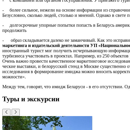
- с компанией или органом гос­управления. У приезжего турис
- более сильное, нежели на осно­ве информации из справочник
Безусловно, сколь­ко людей, столько и мнений. Од­нако в свете
- долгосрочные упорные попыт­ки попасть в Беларусь американ
продолжить
- образ складывается далеко не заманчивый. Как это исправит
маркетинга и издательской деятельности УП «Национальное
иностранный турист мог по­лучить исчерпывающую информа­цию 
турбизнеса участвовать в проектах. Напри­мер, из 250 объекто
Очень важно провести качественное маркетинговое ис­следован
ческие выставки, и белорусский стенд в Москве существенно от
исследования в форми­рование имиджа можно вносить корректир
можности».
Между тем, говорят, что имидж Беларуси - в его отсутствии. Од
Туры и экскурсии