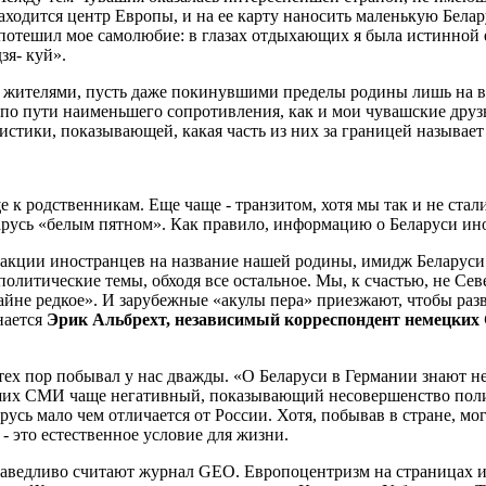
аходится центр Европы, и на ее карту наносить маленькую Бела­ру
тат потешил мое самолюбие: в глазах отдыхаю­щих я была истинно
зя- куй».
е жителями, пусть даже покинувши­ми пределы родины лишь на в
 по пути наимень­шего сопротивления, как и мои чу­вашские дру
стики, показывающей, ка­кая часть из них за границей назы­вает
 к родственникам. Еще чаще - транзитом, хотя мы так и не ста­
арусь «белым пятном». Как правило, ин­формацию о Беларуси ин
ак­ции иностранцев на название на­шей родины, имидж Беларуси
олитиче­ские темы, обходя все остальное. Мы, к счастью, не Се
не редкое». И зарубежные «акулы пера» при­езжают, чтобы разве
нается
Эрик Аль­брехт, независимый корреспон­дент немецки
тех пор побывал у нас дважды. «О Бе­ларуси в Германии знают не м
ших СМИ чаще нега­тивный, показывающий несовер­шенство поли
ь мало чем отличает­ся от России. Хотя, побывав в стра­не, могу
 - это естественное условие для жизни.
а­ведливо считают журнал GEO. Ев­ропоцентризм на страницах 