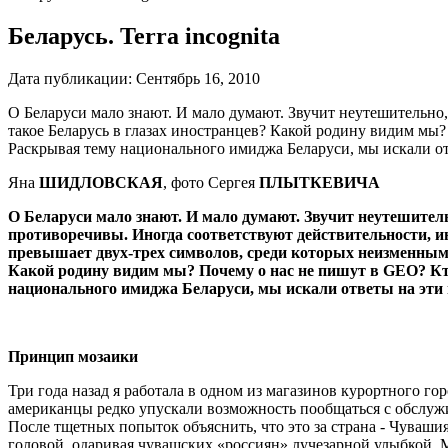
Беларусь. Terra incognita
Дата публикации:
Сентябрь 16, 2010
О Беларуси мало знают. И мало думают. Звучит неутешительно,
такое Беларусь в глазах иностран­цев? Какой родину видим мы
Раскрывая тему национального имиджа Беларуси, мы искали от
Яна
ШИДЛОВСКАЯ
, фото Сергея
ПЛЫТКЕВИЧА
О Беларуси мало знают. И мало думают. Звучит неутешитель
противоречивы. Иногда соответствуют действитель­ности, ин
превы­шает двух-трех символов, среди которых неизменным 
Какой родину видим мы? Почему о нас не пишут в GEO? Кто
национального имиджа Беларуси, мы искали ответы на эти
Принцип мозаики
Три года назад я работала в од­ном из магазинов курортного г
американцы редко упускали возможность по­общаться с обслужи
После тщетных по­пыток объяснить, что это за стра­на - Чуваш
головой, одаривая чуваш­ских «россиян» лучезарной улыб­кой. 