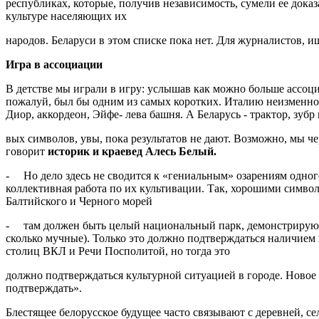
республиках, которые, получив независимость, сумели ее дока
культуре населяющих их
народов. Беларуси в этом списке пока нет. Для журналистов, ищ
Игра в ассоциации
В детстве мы играли в игру: ус­лышав как можно больше ассоци­
пожалуй, был бы одним из самых коротких. Италию неизменно х
Диор, аккордеон, Эйфе- лева башня. А Беларусь - трактор, зу
вых символов, увы, пока резуль­татов не дают. Возможно, мы ч
говорит
историк и краевед Алесь Белый.
- Но дело здесь не сводится к «ге­ниальным» озарениям одного
коллективная работа по их культивации. Так, хо­рошими символ
Балтийского и Черного морей
- там должен быть целый наци­ональный парк, демонстрирую­щ
сколько мучные). Только это должно под­тверждаться наличием 
столиц ВКЛ и Речи Посполитой, но тогда это
должно подтверждаться культур­ной ситуацией в городе. Новое
подтверждать».
Блестящее белорусское будущее часто связывают с деревней, сел