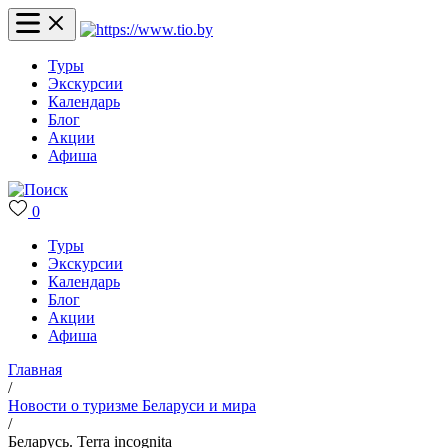
Туры
Экскурсии
Календарь
Блог
Акции
Афиша
0
Туры
Экскурсии
Календарь
Блог
Акции
Афиша
Главная
/
Новости о туризме Беларуси и мира
/
Беларусь. Terra incognita