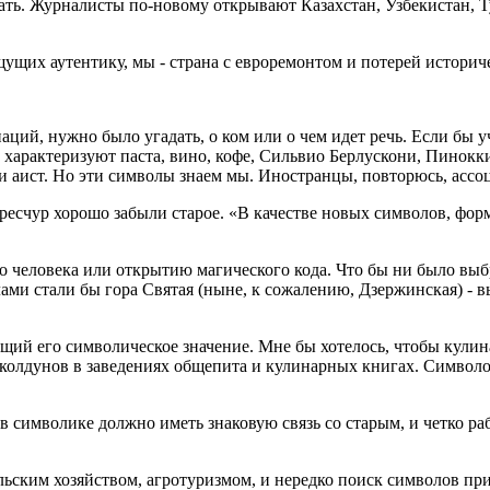
зать. Журналисты по-новому открывают Казахстан, Узбекистан, 
у­щих аутентику, мы - страна с евро­ремонтом и потерей историч
аций, нужно было угадать, о ком или о чем идет речь. Если бы у
арактеризуют паста, вино, кофе, Сильвио Берлу­скони, Пиноккио
бр и аист. Но эти символы зна­ем мы. Иностранцы, повторюсь, ас
е­ресчур хорошо забыли старое. «В качестве новых символов, фор
 че­ловека или открытию магическо­го кода. Что бы ни было выб
ами стали бы гора Святая (ныне, к сожалению, Дзер­жинская) - в
ий его символическое значение. Мне бы хотелось, чтобы кулин
колдунов в заведениях общепита и кули­нарных книгах. Символом
 в символике должно иметь знако­вую связь со старым, и четко 
ь­ским хозяйством, агротуризмом, и нередко поиск символов при­