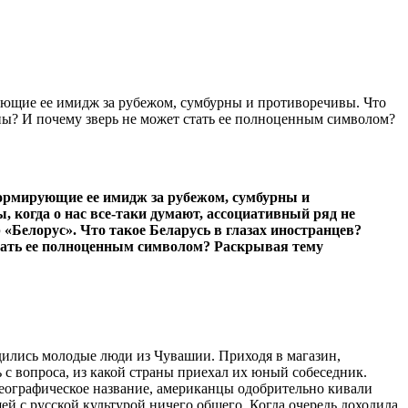
рующие ее имидж за рубежом, сумбурны и противоречивы. Что
ны? И почему зверь не может стать ее полноцен­ным символом?
 формирующие ее имидж за рубежом, сумбурны и
 когда о нас все-таки думают, ассо­циативный ряд не
Белорус». Что такое Беларусь в глазах иностран­цев?
тать ее полноцен­ным символом? Раскрывая тему
у­дились молодые люди из Чувашии. Приходя в магазин,
 с вопроса, из какой страны приехал их юный собеседник.
 географическое назва­ние, американцы одобрительно кивали
й с русской культурой ни­чего общего. Когда очередь дохо­дила