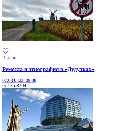
1 день
Ремесла и этнография в «Дудутках»
07.08
08.08
09.08
от 135
BYN