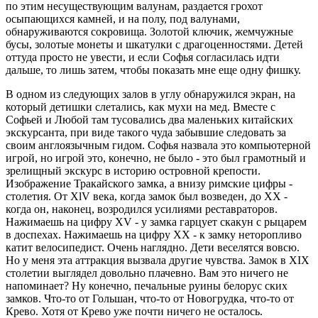
по этим несуществующим валунам, раздается грохот
осыпающихся камней, и на полу, под валунами,
обнаруживаются сокровища. Зо­лотой ключик, жемчужные
бусы, золотые монеты и шкатулки с дра­гоценностями. Детей
оттуда про­сто не увести, и если Софья со­гласилась идти
дальше, то лишь затем, что­бы показать мне еще одну фишку.
В одном из следующих залов в углу обнаружил­ся экран, на
который детишки слетались, как мухи на мед. Вме­сте с
Софьей и Любой там тусо­вались два маленьких китайских
экскурсанта, при виде такого чуда забывшие следовать за
своим ан­глоязычным гидом. Софья назва­ла это компьютерной
игрой, но игрой это, конечно, не было - это был грамотный и
зрелищный экс­курс в историю островной кре­пости.
Изображение Тракайско­го замка, а внизу римские цифры -
столетия. От XlV века, когда замок был возведен, до XX -
когда он, наконец, возродился усили­ями реставраторов.
Нажимаешь на цифру XV - у замка гарцует скакун с рыцарем
в доспехах. На­жимаешь на цифру XX - к замку неторопливо
катит велосипедист. Очень наглядно. Дети веселятся вовсю.
Но у меня эта аттракция вызвала другие чувства. Замок в XIX
столетии выглядел доволь­но плачевно. Вам это ничего не
напоми­нает? Ну конечно, печальные ру­ины белорус ских
замков. Что-то от Гольшан, что-то от Новогрудка, что-то от
Крево. Хотя от Крево уже почти ничего не осталось.