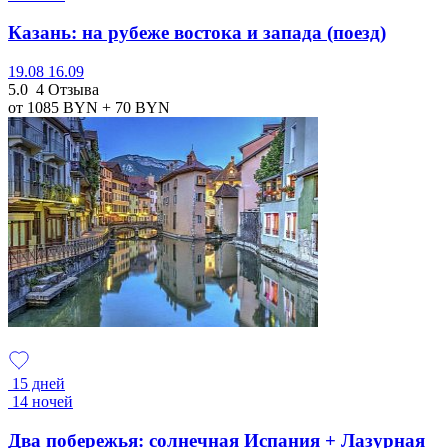
Казань: на рубеже востока и запада (поезд)
19.08
16.09
5.0
4 Отзыва
от 1085
BYN
+ 70
BYN
15 дней
14 ночей
Два побережья: солнечная Испания + Лазурная