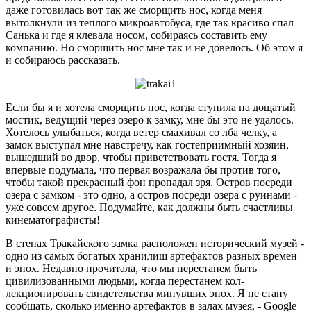
даже готовилась вот так же сморщить нос, когда меня
вытолкнули из теплого микроавтобуса, где так красиво спал
Санька и где я кле­вала носом, собираясь составить ему
компанию. Но сморщить нос мне так и не довелось. Об этом я
и собираюсь рассказать.
Если бы я и хотела сморщить нос, когда ступила на дощатый
мостик, ведущий через озеро к замку, мне бы это не удалось.
Хо­телось улыбаться, когда ветер смахивал со лба челку, а
замок выступал мне навстречу, как го­степриимный хозяин,
вышедший во двор, чтобы приветствовать гостя. Тогда я
впервые подума­ла, что первая возражала бы про­тив того,
чтобы такой прекрасный фон пропадал зря. Остров посре­ди
озера с замком - это одно, а остров посреди озера с руинами -
уже совсем другое. Подумайте, как должны быть счастливы
ки­нематографисты!
В стенах Тракайского замка рас­положен исторический музей -
одно из самых богатых хранилищ артефактов разных времен
и эпох. Недавно прочитала, что мы пере­станем быть
цивилизованными людьми, когда перестанем кол­
лекционировать свидетельства минувших эпох. Я не стану
сооб­щать, сколько именно артефак­тов в залах музея, - Google