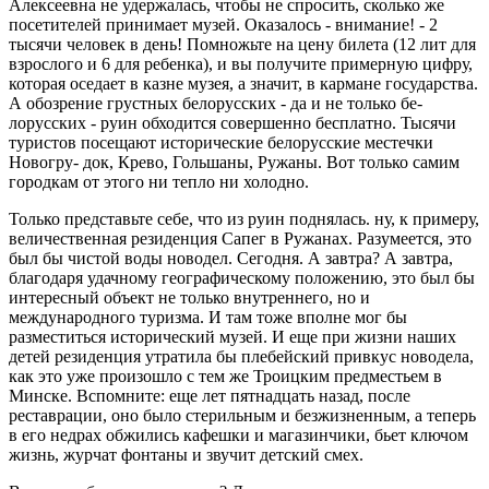
Алексеевна не удержалась, чтобы не спросить, сколько же
посетителей прини­мает музей. Оказалось - внима­ние! - 2
тысячи человек в день! Помножьте на цену билета (12 лит для
взрослого и 6 для ребен­ка), и вы получите примерную цифру,
которая оседает в казне музея, а значит, в кармане госу­дарства.
А обозрение грустных белорусских - да и не только бе­
лорусских - руин обходится со­вершенно бесплатно. Тысячи
ту­ристов посещают исторические белорусские местечки
Новогру- док, Крево, Гольшаны, Ружаны. Вот только самим
городкам от этого ни тепло ни холодно.
Только представьте себе, что из руин поднялась. ну, к приме­ру,
величественная резиденция Сапег в Ружанах. Разумеется, это
был бы чистой воды новодел. Се­годня. А завтра? А завтра,
благо­даря удачному географическому положению, это был бы
интерес­ный объект не только внутрен­него, но и
международного ту­ризма. И там тоже вполне мог бы
разместиться исторический му­зей. И еще при жизни наших
де­тей резиденция утратила бы пле­бейский привкус новодела,
как это уже произошло с тем же Тро­ицким предместьем в
Минске. Вспомните: еще лет пятнадцать назад, после
реставрации, оно было стерильным и безжизнен­ным, а теперь
в его недрах об­жились кафешки и магазинчики, бьет ключом
жизнь, журчат фон­таны и звучит детский смех.