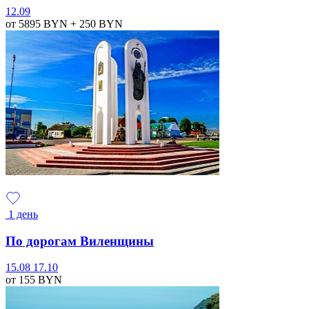
12.09
от 5895
BYN
+ 250
BYN
1 день
По дорогам Виленщины
15.08
17.10
от 155
BYN