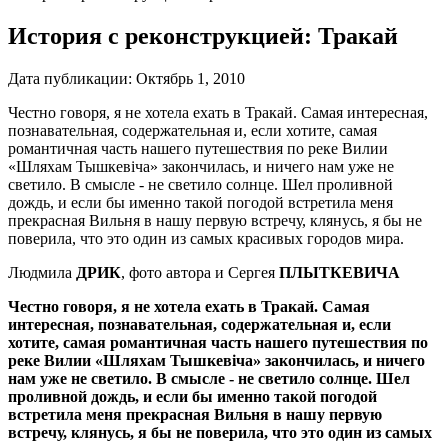
История с реконструкцией: Тракай
Дата публикации:
Октябрь 1, 2010
Честно говоря, я не хотела ехать в Тракай. Самая интересная,
по­знавательная, содержатель­ная и, если хотите, самая
романтичная часть нашего путешествия по реке Вилии
«Шляхам Тышкевiча» закончилась, и ничего нам уже не
светило. В смысле - не светило солнце. Шел проливной
дождь, и если бы именно такой погодой встретила меня
прекрас­ная Вильня в нашу первую встречу, клянусь, я бы не
поверила, что это один из самых красивых городов мира.
Людмила
ДРИК
, фото автора и Сергея
ПЛЫТКЕВИЧА
Честно говоря, я не хотела ехать в Тракай. Самая
интересная, по­знавательная, содержательная и, если
хотите, самая романтичная часть нашего путешествия по
реке Вилии «Шляхам Тышкевiча» за­кончилась, и ничего
нам уже не светило. В смысле - не светило солнце. Шел
проливной дождь, и если бы именно такой погодой
встретила меня прекрас­ная Вильня в нашу первую
встречу, клянусь, я бы не поверила, что это один из самых