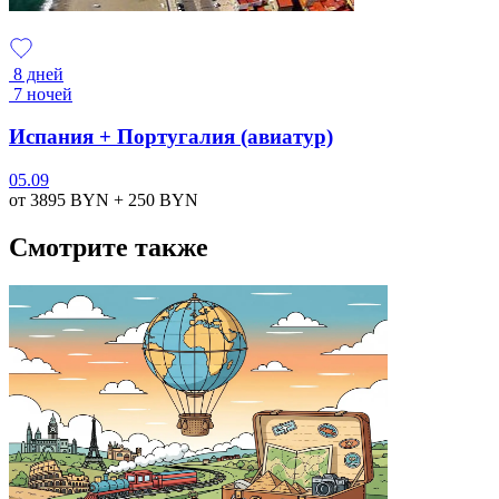
8 дней
7 ночей
Испания + Португалия (авиатур)
05.09
от 3895
BYN
+ 250
BYN
Смотрите также