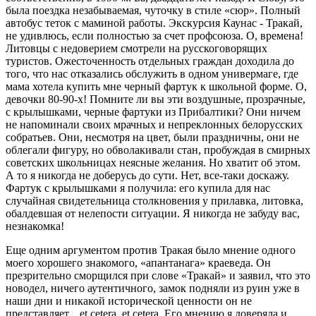
была поездка незабываемая, чу­точку в стиле «сюр». Полный
ав­тобус теток с маминой рабо­ты. Экскурсия Каунас - Тракай,
не удивлюсь, если полностью за счет профсоюза. О, времена!
Ли­товцы с недоверием смотрели на русскоговорящих
туристов. Оже­сточенность отдельных граждан доходила до
того, что нас отказа­лись обслужить в одном универ­маге, где
мама хотела купить мне черный фартук к школьной фор­ме. О,
девочки 80-90-х! Пом­ните ли вы эти воздушные, про­зрачные,
с крылышками, черные фартуки из Прибалтики? Они ни­чем
не напоминали своих мрач­ных и непреклонных белорус­ских
собратьев. Они, несмотря на цвет, были праздничны, они не
облегали фигуру, но обволакива­ли стан, пробуждая в смирных
со­ветских школьницах неясные же­лания. Но хватит об этом.
А то я никогда не доберусь до сути. Нет, все-таки доскажу.
Фартук с кры­лышками я получила: его купила для нас
случайная свидетельница столкновения у прилавка, литов­ка,
обалдевшая от нелепости си­туации. Я никогда не забуду вас,
незнакомка!
Еще одним аргументом против Тракая было мнение одного
мое­го хорошего знакомого, «апанта­нага» краеведа. Он
презрительно сморщился при слове «Тракай» и заявил, что это
новодел, ниче­го аутентичного, замок подняли из руин уже в
наши дни и ника­кой исторической ценности он не
представляет... et cetera, et cetera. Его мнению я доверяла и