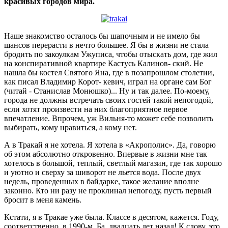
красивых городов мира.
Наше знакомство осталось бы шапочным и не имело бы
шансов перерасти в нечто большее. Я бы в жизни не стала
бродить по за­коулкам Ужуписа, чтобы отыскать дом, где жил
на конспиратив­ной квартире Кастусь Калинов- ский. Не
нашла бы костел Святого Яна, где в позапрошлом столе­тии,
как писал Владимир Корот- кевич, играл на органе сам Бог
(читай - Станислав Монюшко)... Ну и так далее. По-моему,
горо­да не должны встречать своих го­стей такой непогодой,
если хотят произвести на них благоприятное первое
впечатление. Впрочем, уж Вильня-то может себе позво­лить
выбирать, кому нравиться, а кому нет.
А в Тракай я не хотела. Я хо­тела в «Акрополис». Да, говорю
об этом абсолютно откровенно. Впервые в жизни мне так
хоте­лось в большой, теплый, светлый магазин, где так хорошо
и уют­но и сверху за шиворот не льется вода. После двух
недель, прове­денных в байдарке, такое жела­ние вполне
законно. Кто ни разу не проклинал непогоду, пусть первый
бросит в меня камень.
Кстати, я в Тракае уже была. Классе в десятом, кажется. Году,
соответственно, в 1990-м. Ба, двадцать лет назад! К слову, это