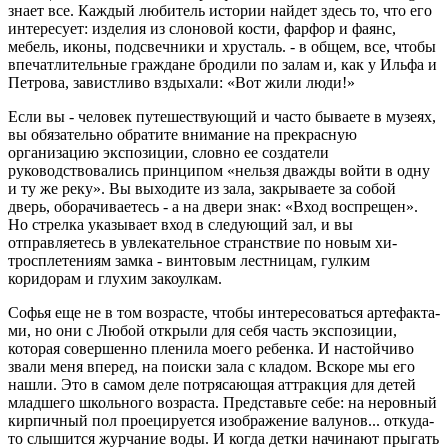
зна­ет все. Каждый любитель истории найдет здесь то, что его
интере­сует: изделия из слоновой кости, фарфор и фаянс,
мебель, иконы, подсвечники и хрусталь. - в об­щем, все, чтобы
впечатлительные граждане бродили по залам и, как у Ильфа и
Петрова, завистливо вздыхали: «Вот жили люди!»
Если вы - человек путешеству­ющий и часто бываете в музеях,
вы обязательно обратите внима­ние на прекрасную
организацию экспозиции, словно ее создатели
руководствовались принципом «нельзя дважды войти в одну
и ту же реку». Вы выходите из зала, закрываете за собой
дверь, обо­рачиваетесь - а на двери знак: «Вход воспрещен».
Но стрел­ка указывает вход в следующий зал, и вы
отправляетесь в увлека­тельное странствие по новым хи­
тросплетениям замка - винтовым лестницам, гулким
коридорам и глухим закоулкам.
Софья еще не в том возрасте, чтобы интересоваться артефакта­
ми, но они с Любой открыли для себя часть экспозиции,
которая совершенно пленила моего ре­бенка. И настойчиво
звали меня вперед, на поиски зала с кладом. Вскоре мы его
нашли. Это в самом деле потрясающая аттракция для детей
младшего школьного возраста. Представьте себе: на неров­ный
кирпичный пол проецируется изображение валунов... откуда-
то слышится журчание воды. И когда детки начинают прыгать