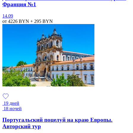
Франция №1
14.09
от 4226
BYN
+ 295
BYN
19 дней
18 ночей
Португальский поцелуй на краю Европы.
Авторский тур