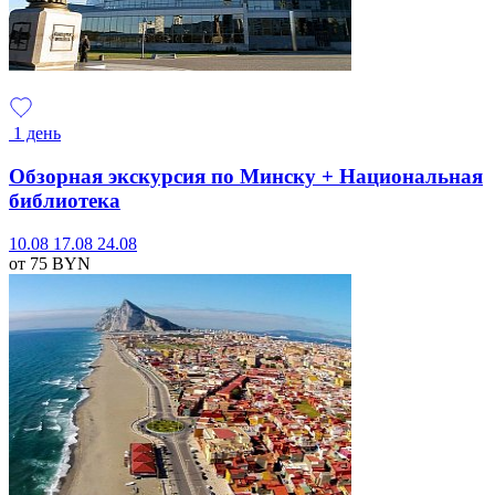
1 день
Обзорная экскурсия по Минску + Национальная
библиотека
10.08
17.08
24.08
от 75
BYN