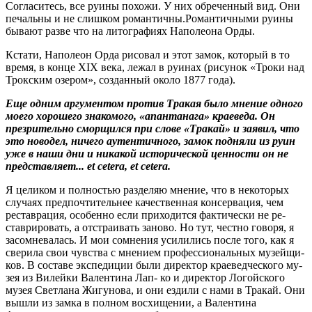
Согласитесь, все ру­ины похожи. У них обреченный вид. Они
печальны и не слишком романтичны.Романтичными руи­ны
бывают разве что на литогра­фиях Наполеона Орды.
Кстати, Наполеон Орда рисо­вал и этот замок, который в то
время, в конце XIX века, лежал в руинах (рисунок «Троки над
Трокским озером», созданный около 1877 года).
Еще одним аргументом против Тракая было мнение одного
моего хорошего знакомого, «апантанага» краеведа. Он
презрительно сморщился при слове «Тракай» и заявил, что
это новодел, ничего аутентичного, замок подняли из руин
уже в наши дни и никакой исторической ценности он не
представляет...
et
cetera
,
et
cetera
.
Я целиком и полностью раз­деляю мнение, что в некото­рых
случаях предпочтитель­нее качественная консервация, чем
реставрация, особенно если приходится фактически не ре­
ставрировать, а отстраивать за­ново. Но тут, честно говоря, я
засомневалась. И мои сомне­ния усилились после того, как я
сверила свои чувства с мнени­ем профессиональных музейщи­
ков. В составе экспедиции были директор краеведческого му­
зея из Вилейки Валентина Лап- ко и директор Логойского
музея Светлана Жигунова, и они езди­ли с нами в Тракай. Они
выш­ли из замка в полном восхище­нии, а Валентина