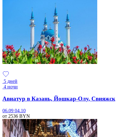
5 дней
4 ночи
Авиатур в Казань, Йошкар-Олу, Свияжск
06.09
04.10
от 2536
BYN