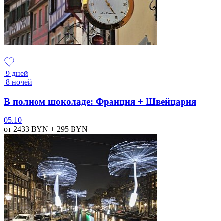
9 дней
8 ночей
В полном шоколаде: Франция + Швейцария
05.10
от 2433
BYN
+ 295
BYN