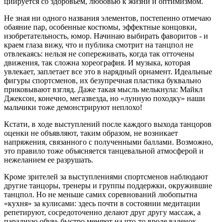
циируется со здоровьем, любовью к жизни и оптимизмом.
Не зная ни одного названия эле­ментов, постепенно отмечаю
оба­яние пар, особенные костюмы, эффектные концовки,
изобретатель­ность, юмор. Начинаю выбирать фаворитов - и
краем глаза вижу, что и публика смотрит на танцпол не
отвлекаясь: нельзя не сопережи­вать, когда так отточены
движения, так сложна хореография. И музы­ка, которая
увлекает, заплетает все это в нарядный орнамент. Идеаль­ные
фигуры спортсменов, их безу­пречная пластика буквально
прико­вывают взгляд. Даже такая мысль мелькнула: Майкл
Джексон, конеч­но, мегазвезда, но «лунную поход­ку» наши
мальчики тоже демонстри­руют неплохо!
Кстати, в ходе выступлений по­сле каждого выхода танцоров
оцен­ки не объявляют, таким образом, не возникает
напряжения, связанного с полученными баллами. Возможно,
это правило тоже объясняется тан­цевальной атмосферой и
нежелани­ем ее разрушать.
Кроме зрителей за выступлени­ями спортсменов наблюдают
дру­гие танцоры, тренеры и группы под­держки, окружившие
танцпол. Но не меньше самих соревнований лю­бопытна
«кухня» за кулисами: здесь почти в состоянии медитации
репе­тируют, сосредоточенно делают друг другу массаж, а
парадную обувь бы­стро меняют на что-то вроде вале­нок.