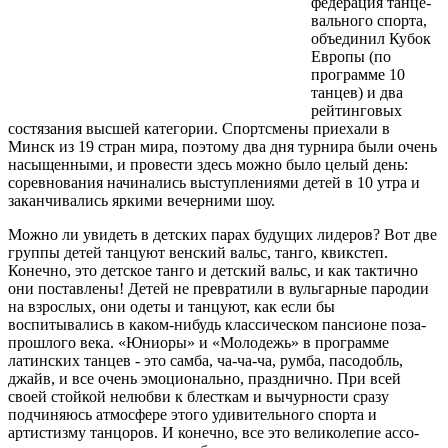
федерация танце­
вального спорта,
объединил Кубок
Европы (по
программе 10
танцев) и два
рейтинговых
состязания высшей категории. Спортсмены приехали в
Минск из 19 стран мира, поэтому два дня турнира были очень
насыщенны­ми, и провести здесь можно было це­лый день:
соревнования начинались выступлениями детей в 10 утра и
за­канчивались яркими вечерними шоу.
Можно ли увидеть в детских па­рах будущих лидеров? Вот две
груп­пы детей танцуют венский вальс, танго, квикстеп.
Конечно, это дет­ское танго и детский вальс, и как так­тично
они поставлены! Детей не пре­вратили в вульгарные пародии
на взрослых, они одеты и танцуют, как если бы
воспитывались в каком-ни­будь классическом пансионе поза­
прошлого века. «Юниоры» и «Мо­лодежь» в программе
латинских танцев - это самба, ча-ча-ча, румба, пасодобль,
джайв, и все очень эмо­ционально, празднично. При всей
своей стойкой нелюбви к блест­кам и вычурности сразу
подчиня­юсь атмосфере этого удивительно­го спорта и
артистизму танцоров. И конечно, все это великолепие ассо­