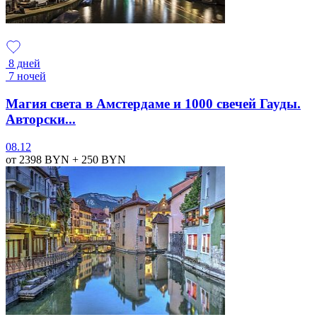
8 дней
7 ночей
Магия света в Амстердаме и 1000 свечей Гауды.
Авторски...
08.12
от 2398
BYN
+ 250
BYN