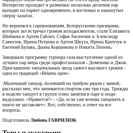
Интересно проходит и размин­ка: несколько десятков пар
выходят на паркет одновременно, в костю­мах и накинутых
сверху халатах.
Но вернемся к соревнованиям. Белорусскими призерами,
которых зал встречал громом аплодисмен­тов, стали Елизавета
Шибаева и Ар­тем Гайлит, Софья Аксенчик и Алек­сандр
Самосюк, Ирина Петрова и Артем Шкута, Ирина Крепчук и
Евге­ний Булава, Диана Коршикова и Ни­кита Липень.
Завершало программу турнира гала-выступление одной из
лучших пар мира среди профессионалов - Доменико и Джоя.
Приглаше­ние танцевальных звезд самого вы­сокого уровня -
одна из традиций «Belarus open».
.Маленький танцор, болевший на трибуне рядом с мамой,
расска­зал мне, что занимается спортом уже три года. Трижды
в неделю танцует в группе плюс занятия в паре и инди­
видуально. «Нравится?» - «Да, если сам хочешь танцевать и
никто не за­ставляет». Вот, собственно, и ответ на все
вопросы.
Подготовила
Любовь ГАВРИЛЮК
Туры и экскурсии