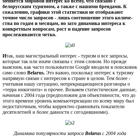
меня­ется мировой интерес ко всему, что связано с
белорусским туризмом, а также с нашими брендами.
К
сожа­лению, графики этой статистики не отображают
точное число запросов - лишь соотношение этого количе­
ства по годам и месяцам, но зато динамика интереса к
конкретным вопросам, рост и падение запросов
прослеживаются четко.
И
так, наш магистральный интерес - ту­ризм и все запросы,
которые так или ина­че связаны с этим словом. Но прежде
выяс­ним, как часто пользователи Google вводили в поисковик
само слово
Belarus
.
Это важно, по­скольку интерес к туризму
напрямую связан с интересом к стране в целом. Тем более -
учи­тывая нашу ситуацию, непрекращающиеся раз­говоры о
«терра инкогнита» и прочее. Возьмем статистические данные,
начиная с 2004 года (предположим для объективности, что до
это­го времени уровень компьютеризации по все­му миру был
недостаточным, чтобы корректно сравнивать показатели
десятилетней и более давности с сегодняшними).
Динамика популярности запроса
Belarus
с 2004 года