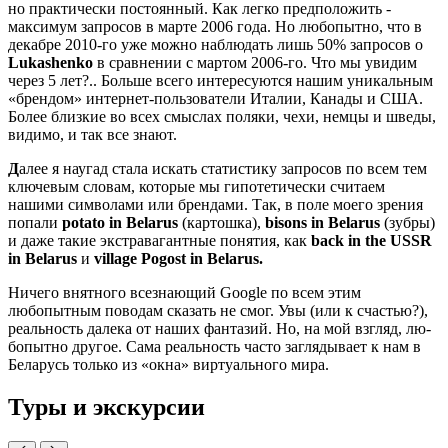
но практически постоянный. Как легко предположить -
максимум запросов в марте 2006 года. Но лю­бопытно, что в
декабре 2010-го уже можно наблюдать лишь 50% запро­сов о
Lukashenko
в сравнении с мар­том 2006-го. Что мы увидим
через 5 лет?.. Больше всего интересуются на­шим уникальным
«брендом» интер­нет-пользователи Италии, Канады и США.
Более близкие во всех смыслах поляки, чехи, немцы и шведы,
види­мо, и так все знают.
Д
алее я наугад стала искать ста­тистику запросов по всем тем
ключевым словам, которые мы ги­потетически считаем
нашими симво­лами или брендами. Так, в поле мое­го зрения
попали
potato
in
Belarus
(картошка),
bisons
in
Belarus
(зубры)
и даже такие экстравагантные поня­тия, как
back
in
the
USSR
in
Belarus
и
village
Pogost
in
Belarus
.
Ничего внятного всезнающий Google по всем этим
любопытным поводам сказать не смог. Увы (или к счастью?),
реальность далека от на­ших фантазий. Но, на мой взгляд, лю­
бопытно другое. Сама реальность часто заглядывает к нам в
Беларусь только из «окна» виртуального мира.
Туры и экскурсии