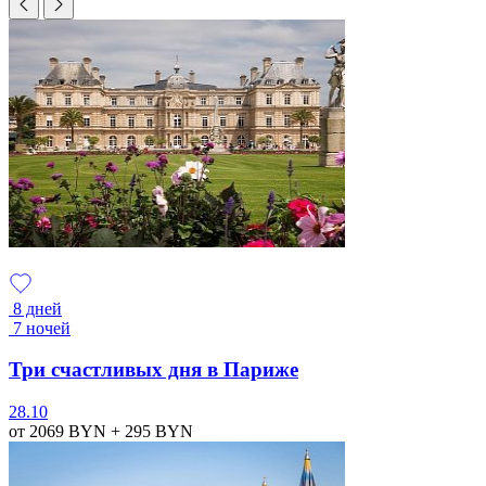
8 дней
7 ночей
Три счастливых дня в Париже
28.10
от 2069
BYN
+ 295
BYN