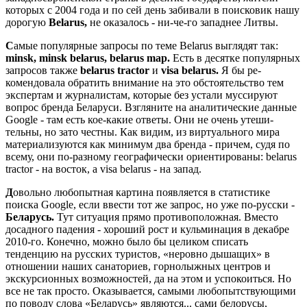
которых с 2004 года и по сей день забивали в поисковик нашу
дорогую
Belarus
,
не оказалось - ни-че-го западнее Литвы.
С
амые популярные запросы по теме Belarus выглядят так:
minsk
,
minsk
belarus
,
belarus
map
.
Есть в десятке популярных
запросов также
belarus
tractor
и
visa
belarus
.
Я бы ре­
комендовала обратить внимание на это обстоя­тельство тем
экспертам и журналистам, которые без устали муссируют
вопрос бренда Беларуси. Взгляните на аналитические данные
Google - там есть кое-какие ответы. Они не очень утеши­
тельны, но зато честны. Как видим, из виртуаль­ного мира
материализуются как минимум два бренда - причем, судя по
всему, они по-разному географически ориентированы: belarus
tractor - на восток, а visa belarus - на запад.
Д
овольно любопытная картина появляет­ся в статистике
поиска Google, если вве­сти тот же запрос, но уже по-русски -
Беларусь.
Тут ситуация прямо противоположная. Вместо
досадного падения - хороший рост и кульми­нация в декабре
2010-го. Конечно, можно было бы целиком списать
тенденцию на русских тури­стов, «неровно дышащих» в
отношении наших санаториев, горнолыжных центров и
экскурси­онных возможностей, да на этом и успокоиться. Но
все не так просто. Оказывается, самыми лю­бопытствующими
по поводу слова «Беларусь» являются... сами белорусы,