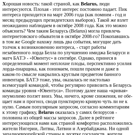
Х
орошая новость: такой страной, как
Belarus
,
люди
интересуются. Плохая - этот интерес постоянно падает. Пик
интереса приходится на март 2006 года (как помним - год и
месяц предыдущих президентских выборов). Такой же взлет
неожиданно наблюдаем в октя­бре 2008 года. Как это можно
объяснить? Чем таким Беларусь (Belarus) могла привлечь
интер­нетовского обывателя в октябре 2008-го? Поко­павшись
в том же Google нахожу лишь два со­бытия, могущие дать
толчок к возникновению интереса, - старт работы
незабвенного лорда Белла по улучшению имиджа Беларуси и
матч БАТЭ - «Ювентус» в сентябре. Однако, принеся в
определенный момент неплохие плоды, пер­спективно усилия
лорда-пиарщика, как пони­маем, пошли прахом и даже в
каком-то смысле накрылись круглым предметом банного
инвен­таря. БАТЭ тоже, увы, оказалась не настолько
всемогущей командой, чтобы регулярно при­возить в Беларусь
команды уровня «Ювентуса». Поэтому далее наша «кривая»
неумолимо пол­зет вниз. Увы, ничего, кроме снижения, не обе­
щает нам и прогноз, сводя пунктирную кривую чуть ли не к
нулю. Самым популярным запро­сом, согласно комментариям
к этому графику,
Belarus
оказалась у самих белорусов -
полови­на из общей массы запросов. Далее в рейтинге
интересующихся нами как страной комфортно расположились
жители Нигерии, Литвы, Лат­вии и Азербайджана. Ни одной
западноевро­пейской страны в десятке государств, жители