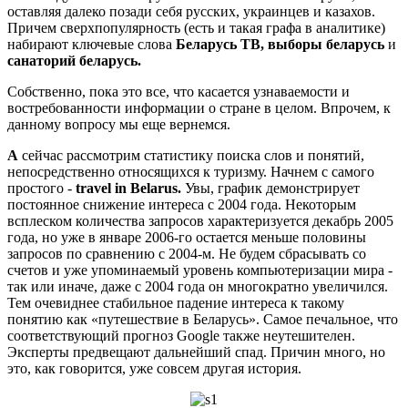
оставляя далеко по­зади себя русских, украинцев и казахов.
Причем сверхпопулярность (есть и такая графа в анали­тике)
набирают ключевые слова
Беларусь ТВ, выборы беларусь
и
санаторий беларусь.
Собственно, пока это все, что ка­сается узнаваемости и
востребован­ности информации о стране в целом. Впрочем, к
данному вопросу мы еще вернемся.
А
сейчас рассмотрим статистику поиска слов и понятий,
непо­средственно относящихся к туризму. Начнем с самого
простого -
travel
in
Belarus
.
Увы, график демонстриру­ет
постоянное снижение интереса с 2004 года. Некоторым
всплеском ко­личества запросов характеризуется декабрь 2005
года, но уже в январе 2006-го остается меньше полови­ны
запросов по сравнению с 2004-м. Не будем сбрасывать со
счетов и уже упоминаемый уровень компьютери­зации мира -
так или иначе, даже с 2004 года он многократно увеличил­ся.
Тем очевиднее стабильное паде­ние интереса к такому
понятию как «путешествие в Беларусь». Самое пе­чальное, что
соответствующий про­гноз Google также неутешителен.
Эксперты предвещают дальнейший спад. Причин много, но
это, как го­ворится, уже совсем другая история.