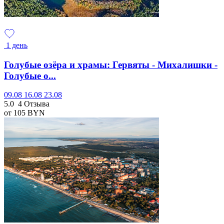
1 день
Голубые озёра и храмы: Гервяты - Михалишки -
Голубые о...
09.08
16.08
23.08
5.0
4 Отзыва
от 105
BYN