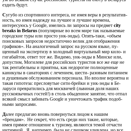
ездить будут.
С
угубо из спортивного интере­са, не имея веры в результатив­
ность, но имея надежду на лучшее и лучшие времена,
интересуюсь у Google, имелись ли запросы на пред­мет
city
breaks
in
Belarus
(популяр­ные во всем мире так называемые
городские туры или просто уик-эн­ды). Опять-таки, «объем
поисковых запросов недостаточно велик для отображения
графиков». На анало­гичный запрос на русском языке, пу­
щенный на экспертизу в холодный виртуальный мир кило- и
гигабай­тов, ответ тот же. Видимо, уик-эн­ды в Минске или,
допустим, Могиле­ве для российских туристов все же еще не
так рентабельны и приятны, как недорогие полноценные
канику­лы в санаториях с лечением, шести- разовым питанием
и душевным об­служиванием персонала. Но вполне вероятна и
такая гипотеза: пресло­вутые сити-брейки и уик-энды в Бе­
ларуси превратились для москвичей (львиная доля наших
русскоязыч­ных гостей!) в столь обыденное заня­тие, что отпал
всякий смысл забивать Google и уничтожать трафик подоб­
ными запросами.
Д
алее предлагаю вновь повернуться лицом к нашим
«брендам». Не секрет, что есть среди них такие, которые,
имея прямое отношение к туризму, являются темой отчасти
интимной. Я, например, была не слишком удивлена, но все