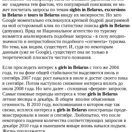
же озадачена тем фактом, что популярный поисковик не мо­
жет посчитать запро­сы по темам
sights
in
Belarus
,
excursions
in
Belarus
и
tours
to
Belarus
ввиду их мизерности. Но зато
Google моментально откликнул­ся крепкой бодрой диаграммой
на мой осторожный клик по статисти­ке поиска
girls
in
Belarus
(девушки). Вряд ли Национальное агентство по туризму
возьмется анализировать подобные запросы - в силу неодно­
значности и непристойности подоб­ного «сегмента» туризма.
Но тема, как видим, существует. И, судя по не­которым
данным (уже не Google), су­ществует она не только в
теоретиче­ской плоскости чистого познания.
Если проследить интерес к
girls
in
Belarus
с того же 2004
года, то на фоне общей стабильности выделя­ются июль и
сентябрь 2007 года: рост начался в июле и достиг своего пика
в сентябре. Потом наступило сниже­ние интереса вплоть до
июля 2008 года. Но зато далее - сплошная «фее­рия» запросов.
Самые пиковые пери­оды интереса к теме
girls
in
Belarus
летние месяцы и декабрь. В общем вполне объяснимая
сезонность. В 2010 году, воспоминания о котором еще так
свежи, всплеск интереса к
girls
in
Belarus
иностранцы проде­
монстрировали в июне и сентябре. Любопытно, что после
некоторо­го падения количества соответству­ющих запросов в
декабре 2010 года в нынешнем январе вновь начался подъем.
Жизнь продолжается.