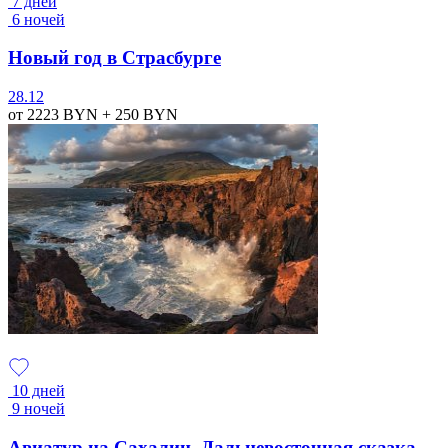
7 дней
6 ночей
Новый год в Страсбурге
28.12
от 2223
BYN
+ 250
BYN
10 дней
9 ночей
Авиатур на Сахалин. Дальневосточная сказка