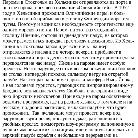
Паромы в Стокгольм из Хельсин­ки отправляются из порта в
центре города, носящего название «Олим­пийский». В 1952
году в Хельсинки проходили Олимпийские игры, и боль­
шинство гостей прибывало в столицу Финляндии морским
путем. Поэтому и возникла необходимость строитель­ства еще
одного морского порта. Па­ром, на этот раз уходящий в
столицу Швеции, состоял из двенадцати палуб, на которых
может разместиться по­рядка трех тысяч пассажиров. Из Хель­
синки в Стокгольм паром идет всю ночь - лайнер
отправляется в плава­ние в четыре вечера и прибывает в
стокгольмский порт в десять утра по местному времени (часы
переводят­ся на час назад). Жизнь на пароме име­ет особую
прелесть. Нечто чарующее есть в легком покачивании бокалов
на столах, нетвердой походке, сильно­му ветру на открытой
палубе. На этот раз на пароме царила атмосфера Нью- Йорка,
а над головами туристов, гуля­ющих по импровизированному
Брод­вею, возвышалась статуя Свободы и декорации в виде
нью-йоркских не­боскребов. При входе на паром обя­зательно
возьмите программку, где на разных языках, в том числе и на
рус­ском, подробно расписано, на какой палубе и что будет
происходить. Так, желающие могут провести вечер под
чарующие звуки рояля, послушать джаз, развалившись в
удобных крес­лах, посмотреть шоу-программу, вы­полненную в
лучших американских традициях, или всю ночь танцевать на
верхней палубе корабля с небольши­ми перерывами на