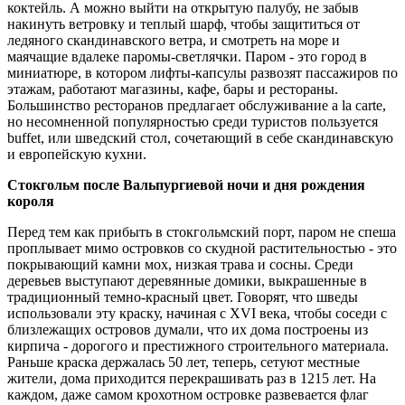
коктейль. А мож­но выйти на открытую палубу, не за­быв
накинуть ветровку и теплый шарф, чтобы защититься от
ледяного сканди­навского ветра, и смотреть на море и
маячащие вдалеке паромы-светлячки. Паром - это город в
миниатюре, в ко­тором лифты-капсулы развозят пасса­жиров по
этажам, работают магазины, кафе, бары и рестораны.
Большинство ресторанов предлагает обслуживание a la carte,
но несомненной популярно­стью среди туристов пользуется
buffet, или шведский стол, сочетающий в себе скандинавскую
и европейскую кухни.
Стокгольм после Вальпургиевой ночи и дня рождения
короля
Перед тем как прибыть в стокголь­мский порт, паром не спеша
проплы­вает мимо островков со скудной рас­тительностью - это
покрывающий камни мох, низкая трава и сосны. Сре­ди
деревьев выступают деревянные домики, выкрашенные в
традицион­ный темно-красный цвет. Говорят, что шведы
использовали эту краску, начи­ная с XVI века, чтобы соседи с
близле­жащих островов думали, что их дома построены из
кирпича - дорогого и престижного строительного матери­ала.
Раньше краска держалась 50 лет, теперь, сетуют местные
жители, дома приходится перекрашивать раз в 12­15 лет. На
каждом, даже самом крохот­ном островке развевается флаг