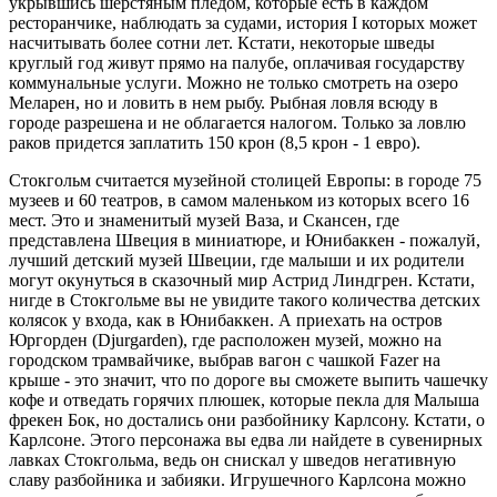
укрывшись шерстяным пледом, которые есть в каждом
ресторанчи­ке, наблюдать за судами, история I которых может
насчитывать бо­лее сотни лет. Кстати, некоторые шведы
круглый год живут пря­мо на палубе, оплачивая государ­ству
коммунальные услуги. Можно не только смотреть на озеро
Меларен, но и ловить в нем рыбу. Рыбная ловля всюду в
городе разрешена и не обла­гается налогом. Только за ловлю
раков придется заплатить 150 крон (8,5 крон - 1 евро).
Стокгольм считается музейной сто­лицей Европы: в городе 75
музеев и 60 театров, в самом маленьком из ко­торых всего 16
мест. Это и знаменитый музей Ваза, и Скансен, где
представле­на Швеция в миниатюре, и Юнибаккен - пожалуй,
лучший детский музей Шве­ции, где малыши и их родители
могут окунуться в сказочный мир Астрид Линдгрен. Кстати,
нигде в Стокгольме вы не увидите такого количества дет­ских
колясок у входа, как в Юнибак­кен. А приехать на остров
Юргорден (Djurgarden), где расположен музей, можно на
городском трамвайчике, вы­брав вагон с чашкой Fazer на
крыше - это значит, что по дороге вы сможете выпить чашечку
кофе и отведать горя­чих плюшек, которые пекла для Малы­ша
фрекен Бок, но достались они раз­бойнику Карлсону. Кстати, о
Карлсоне. Этого персонажа вы едва ли найдете в сувенирных
лавках Стокгольма, ведь он снискал у шведов негативную
сла­ву разбойника и забияки. Игрушечно­го Карлсона можно