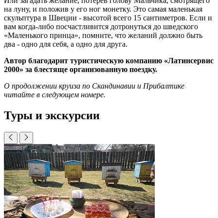
Или загадать желание, потерев голову Мальчика, смотрящего
на луну, и положив у его ног монетку. Это са­мая маленькая
скульптура в Швеции - высотой всего 15 сантиметров. Если и
вам когда-либо посчастливится до­тронуться до шведского
«Маленького принца», помните, что желаний долж­но быть
два - одно для себя, а одно для друга.
Автор благодарит туристическую компанию «Латинсервис
2000» за блестяще организованную поездку.
О продолжении круиза по Скандинавии и Прибалтике
читайте в следующем номере.
Туры и экскурсии