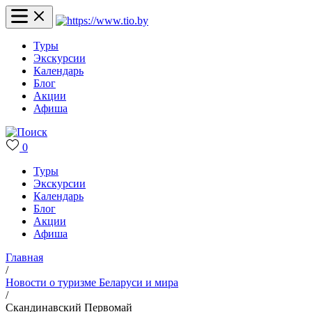
Туры
Экскурсии
Календарь
Блог
Акции
Афиша
0
Туры
Экскурсии
Календарь
Блог
Акции
Афиша
Главная
/
Новости о туризме Беларуси и мира
/
Скандинавский Первомай