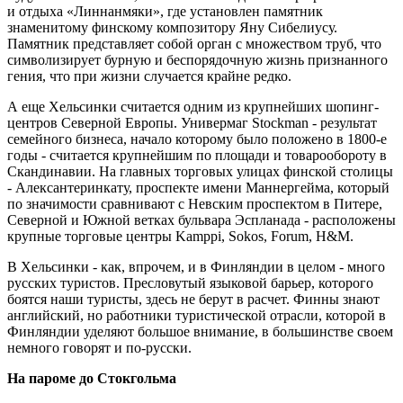
и отдыха «Линнанмяки», где установлен памят­ник
знаменитому финскому компози­тору Яну Сибелиусу.
Памятник представляет собой орган с множеством труб, что
символизирует бурную и беспорядочную жизнь признанного
гения, что при жизни случается край­не редко.
А еще Хельсинки считается одним из крупнейших шопинг-
центров Се­верной Европы. Универмаг Stockman - результат
семейного бизнеса, нача­ло которому было положено в 1800-е
годы - считается крупнейшим по пло­щади и товарообороту в
Скандина­вии. На главных торговых улицах фин­ской столицы
- Алексантеринкату, проспекте имени Маннергейма, кото­рый
по значимости сравнивают с Не­вским проспектом в Питере,
Северной и Южной ветках бульвара Эспланада - расположены
крупные торговые цен­тры Kamppi, Sokos, Forum, H&M.
В Хельсинки - как, впрочем, и в Фин­ляндии в целом - много
русских тури­стов. Пресловутый языковой барьер, которого
боятся наши туристы, здесь не берут в расчет. Финны знают
англий­ский, но работники туристической от­расли, которой в
Финляндии уделя­ют большое внимание, в большинстве своем
немного говорят и по-русски.
На пароме до Стокгольма