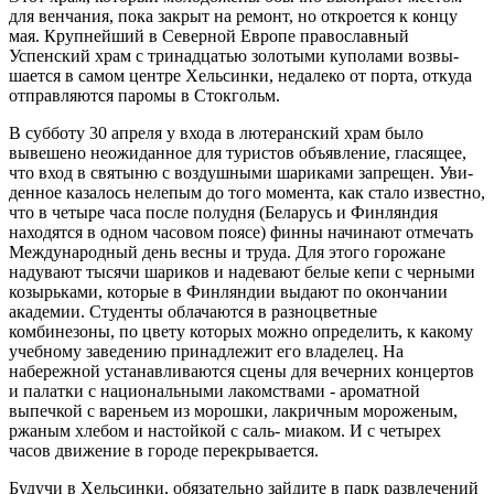
для венчания, пока за­крыт на ремонт, но откроется к концу
мая. Крупнейший в Северной Европе православный
Успенский храм с три­надцатью золотыми куполами возвы­
шается в самом центре Хельсинки, не­далеко от порта, откуда
отправляются паромы в Стокгольм.
В субботу 30 апреля у входа в лю­теранский храм было
вывешено нео­жиданное для туристов объявление, гласящее,
что вход в святыню с воз­душными шариками запрещен. Уви­
денное казалось нелепым до того момента, как стало известно,
что в че­тыре часа после полудня (Беларусь и Финляндия
находятся в одном часо­вом поясе) финны начинают отмечать
Международный день весны и труда. Для этого горожане
надувают тысячи шариков и надевают белые кепи с чер­ными
козырьками, которые в Финлян­дии выдают по окончании
академии. Студенты облачаются в разноцвет­ные
комбинезоны, по цвету которых можно определить, к какому
учебно­му заведению принадлежит его вла­делец. На
набережной устанавлива­ются сцены для вечерних концертов
и палатки с национальными лакомства­ми - ароматной
выпечкой с вареньем из морошки, лакричным мороженым,
ржаным хлебом и настойкой с саль- миаком. И с четырех
часов движение в городе перекрывается.
Будучи в Хельсинки, обязательно зайдите в парк развлечений