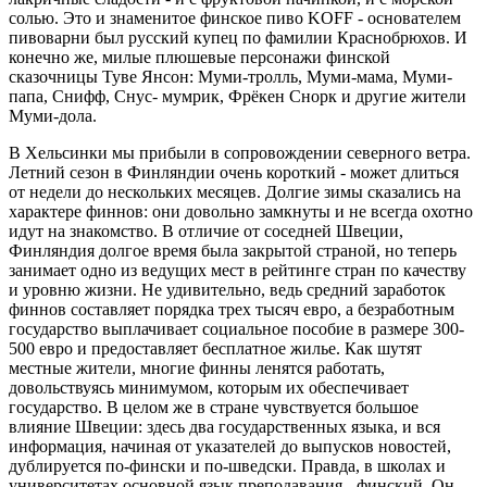
солью. Это и знаменитое финское пиво KOFF - основателем
пи­воварни был русский купец по фами­лии Краснобрюхов. И
конечно же, ми­лые плюшевые персонажи финской
сказочницы Туве Янсон: Муми-тролль, Муми-мама, Муми-
папа, Снифф, Снус- мумрик, Фрёкен Снорк и другие жите­ли
Муми-дола.
В Хельсинки мы прибыли в сопро­вождении северного ветра.
Летний сезон в Финляндии очень короткий - может длиться
от недели до несколь­ких месяцев. Долгие зимы сказались на
характере финнов: они доволь­но замкнуты и не всегда охотно
идут на знакомство. В отличие от сосед­ней Швеции,
Финляндия долгое вре­мя была закрытой страной, но теперь
занимает одно из ведущих мест в рей­тинге стран по качеству
и уровню жиз­ни. Не удивительно, ведь средний за­работок
финнов составляет порядка трех тысяч евро, а безработным
госу­дарство выплачивает социальное по­собие в размере 300-
500 евро и пре­доставляет бесплатное жилье. Как шутят
местные жители, многие финны ленятся работать,
довольствуясь ми­нимумом, которым их обеспечивает
государство. В целом же в стране чув­ствуется большое
влияние Швеции: здесь два государственных языка, и вся
информация, начиная от указате­лей до выпусков новостей,
дублиру­ется по-фински и по-шведски. Правда, в школах и
университетах основной язык преподавания - финский. Он