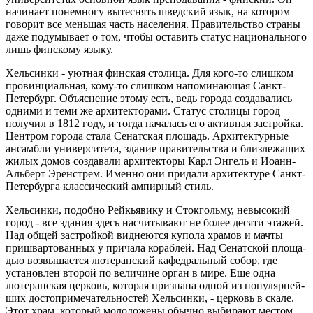
на­чинает понемногу вытеснять швед­ский язык, на котором
говорит все меньшая часть населения. Правитель­ство страны
даже подумывает о том, чтобы оставить статус национального
лишь финскому языку.
Хельсинки - уютная финская столи­ца. Для кого-то слишком
провинциаль­ная, кому-то слишком напоминающая Санкт-
Петербург. Объяснение этому есть, ведь города создавались
одними и теми же архитекторами. Статус сто­лицы город
получил в 1812 году, и тог­да началась его активная застройка.
Центром города стала Сенатская пло­щадь. Архитектурные
ансамбли уни­верситета, здание правительства и близлежащих
жилых домов создава­ли архитекторы Карл Энгель и Иоанн-
Альберт Эренстрем. Именно они при­дали архитектуре Санкт-
Петербурга классический ампирный стиль.
Хельсинки, подобно Рейкьяви­ку и Стокгольму, невысокий
город - все здания здесь насчитывают не более десяти этажей.
Над общей за­стройкой виднеются купола храмов и мачты
пришвартованных у прича­ла кораблей. Над Сенатской площа­
дью возвышается лютеранский ка­федральный собор, где
установлен второй по величине орган в мире. Еще одна
лютеранская церковь, кото­рая признана одной из популярней­
ших достопримечательностей Хель­синки, - церковь в скале.
Этот храм, который молодожены обычно выби­рают местом