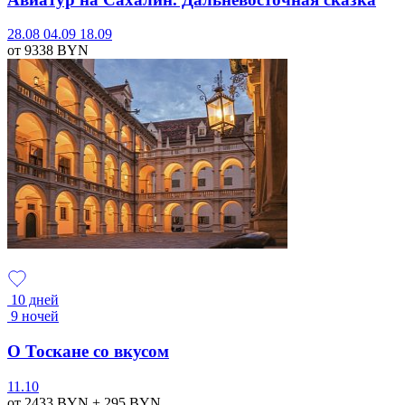
28.08
04.09
18.09
от 9338
BYN
10 дней
9 ночей
О Тоскане со вкусом
11.10
от 2433
BYN
+ 295
BYN