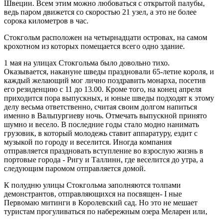
Шве­ции. Всем этим можно любоваться с открытой палубы,
ведь паром движет­ся со скоростью 21 узел, а это не более
сорока километров в час.
Стокгольм расположен на четыр­надцати островах, на самом
крохот­ном из которых помещается всего одно здание.
1 мая на улицах Стокгольма было довольно тихо.
Оказывается, накану­не шведы праздновали 65-летие ко­роля, и
каждый желающий мог лично поздравить монарха, посетив
его ре­зиденцию с 11 до 13.00. Кроме того, на конец апреля
приходится пора вы­пускных, и юные шведы подходят к этому
делу весьма ответственно, счи­тая своим долгом напиться
именно в Вальпургиеву ночь. Отмечать выпуск­ной принято
шумно и весело. В по­следние годы стало модно нанимать
грузовик, в который молодежь ста­вит аппаратуру, ездит с
музыкой по городу и веселится. Иногда компания
отправляется праздновать вступление во взрослую жизнь в
пор­товые города - Ригу и Таллинн, где веселится до утра, а
следу­ющим паромом отправляется домой.
К полудню улицы Сток­гольма заполняются тол­пами
демонстрантов, отправляющихся на посвящен- I ные
Первомаю митинги в Ко­ролевский сад. Но это не мешает
туристам прогули­ваться по набережным озера Меларен или,