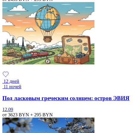
12 дней
11 ночей
Под ласковым греческим солнцем: остров ЭВИЯ
12.09
от 3623
BYN
+ 295
BYN