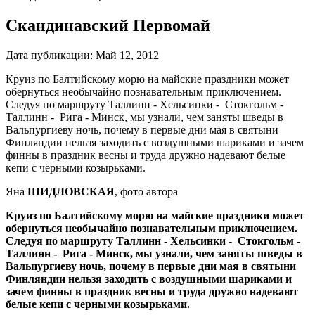
Скандинавский Первомай
Дата публикации:
Май 12, 2012
Круиз по Балтийско­му морю на майские праздники может
обернуться необычайно познавательным приклю­чением.
Следуя по марш­руту Таллинн - Хельсинки - Стокгольм -
Таллинн - Рига - Минск, мы узнали, чем заняты шведы в
Валь­пургиеву ночь, почему в первые дни мая в святыни
Финляндии нельзя заходить с воздушными шариками и зачем
финны в праздник весны и труда дружно наде­вают белые
кепи с черными козырьками.
Яна
ШИДЛОВСКАЯ
, фото автора
Круиз по Балтийско­му морю на майские праздники может
обернуться необычайно познавательным приклю­чением.
Следуя по марш­руту Таллинн - Хельсинки - Стокгольм -
Таллинн - Рига - Минск, мы узнали, чем заняты шведы в
Валь­пургиеву ночь, почему в первые дни мая в святыни
Финляндии нельзя заходить с воздушными шариками и
зачем финны в праздник весны и труда дружно наде­вают
белые кепи с черными козырьками.