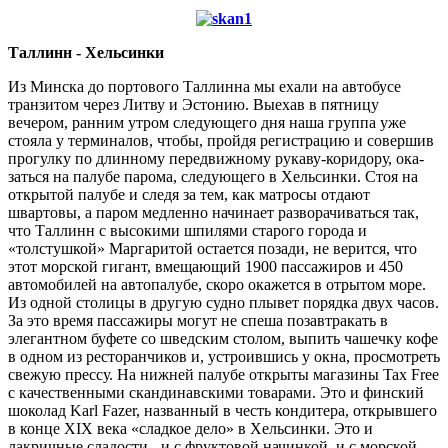
Таллинн - Хельсинки
Из Минска до портового Таллинна мы ехали на автобусе
транзитом через Литву и Эстонию. Выехав в пятницу
вечером, ранним утром следующего дня наша группа уже
стояла у терми­налов, чтобы, пройдя регистрацию и совершив
прогулку по длинному пе­редвижному рукаву-коридору, ока­
заться на палубе парома, следующего в Хельсинки. Стоя на
открытой палу­бе и следя за тем, как матросы отдают
швартовы, а паром медленно начина­ет разворачиваться так,
что Таллинн с высокими шпилями старого города и
«толстушкой» Маргаритой остается позади, не верится, что
этот морской гигант, вмещающий 1900 пассажиров и 450
автомобилей на автопалубе, ско­ро окажется в отрытом море.
Из од­ной столицы в другую судно плывет порядка двух часов.
За это время пас­сажиры могут не спеша позавтракать в
элегантном буфете со шведским сто­лом, выпить чашечку кофе
в одном из ресторанчиков и, устроившись у окна, просмотреть
свежую прессу. На ниж­ней палубе открыты магазины Tax Free
с качественными скандинавскими то­варами. Это и финский
шоколад Karl Fazer, названный в честь кондитера, открывшего
в конце XIX века «сладкое дело» в Хельсинки. Это и
лакричные сладости - и с фруктовой начинкой, и с морской