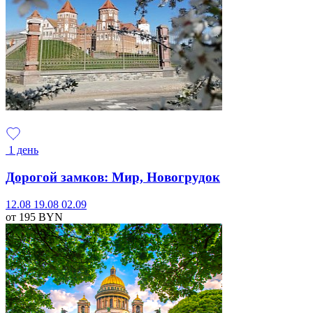
1 день
Дорогой замков: Мир, Новогрудок
12.08
19.08
02.09
от 195
BYN