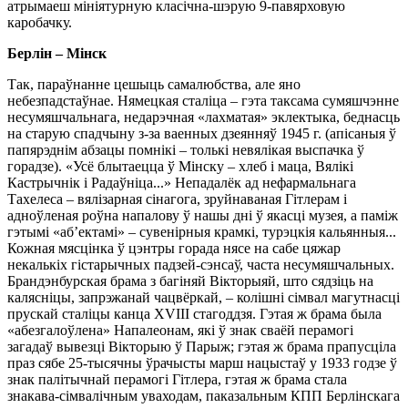
атрымаеш мініятурную класічна-шэрую 9-павярховую
каробачку.
Берлін – Мінск
Так, параўнанне цешыць самалюбства, але яно
небезпадстаўнае. Нямецкая сталіца – гэта таксама сумяшчэнне
несумяшчальнага, недарэчная «лахматая» эклектыка, беднасць
на старую спадчыну з-за ваенных дзеянняў 1945 г. (апісаныя ў
папярэднім абзацы помнікі – толькі невялікая выспачка ў
горадзе). «Усё блытаецца ў Мінску – хлеб і маца, Вялікі
Кастрычнік і Радаўніца...» Непадалёк ад нефармальнага
Тахелеса – вялізарная сінагога, зруйнаваная Гітлерам і
адноўленая роўна напалову ў нашы дні ў якасці музея, а паміж
гэтымі «аб’ектамі» – сувенірныя крамкі, турэцкія кальянныя...
Кожная мясцінка ў цэнтры горада нясе на сабе цяжар
некалькіх гістарычных падзей-сэнсаў, часта несумяшчальных.
Брандэнбурская брама з багіняй Вікторыяй, што сядзіць на
калясніцы, запрэжанай чацвёркай, – колішні сімвал магутнасці
прускай сталіцы канца XVIIІ стагоддзя. Гэтая ж брама была
«абезгалоўлена» Напалеонам, які ў знак сваёй перамогі
загадаў вывезці Вікторыю ў Парыж; гэтая ж брама прапусціла
праз сябе 25-тысячны ўрачысты марш нацыстаў у 1933 годзе ў
знак палітычнай перамогі Гітлера, гэтая ж брама стала
знакава-сімвалічным уваходам, паказальным КПП Берлінскага