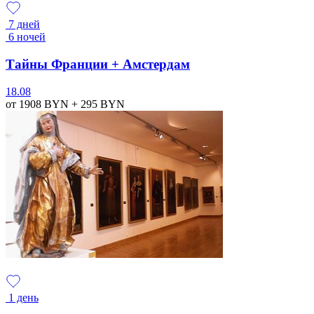
7 дней
6 ночей
Тайны Франции + Амстердам
18.08
от 1908
BYN
+ 295
BYN
1 день