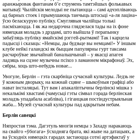
аранжыровак фантанам б’е струмень тамтэйшых фолькавых
матываў. Чылійскія мелодыі не пытаюцца – самі адчэпліваюць
ад барных стоек і прымушаюць танчыць штосьці «а-ля лаціна»
ўсю беласкурую публіку. Смуглявыя чылійцы толькі
пасміхаюцца. І як жа недарэчна глядзелася тады на іх фоне
нямецкая моладзь з дрэдамі, што выйшла ў перапынку
забаўляць публіку ямайскімі рэггей-рытмамі! Так і карцела
падысці і сказаць: «Немцы, ды будзьце вы немцамі!» У іншым
клубе нейкі галандскі як быццам папулярны гурт таксама
расчароўвае звычайнай банальшчынай – у якасці апагея
ладзяць на сцэне музычны псіхоз з ламаннем мікрафонаў. Эх,
сябры, хоць што-небудзь новае...
Увогуле, Берлін – гэта скарбніца сучаснай культуры. Ледзь не
ў кожным дворыку, на кожнай сцяне – шыкоўныя графіці або
нават інсталяцыі. Тут вам і апакаліптычны берлінскі мішка з
некалькімі хвастамі (чамусьці гэты сімвал горада берлінская
моладзь упадабала асабліва), і гіганцкая постіндустрыяльная
жаба... Музей сучаснай культуры пад адкрытым небам.
Берлін савецкі
Няпростая тэма. Дагэтуль многія немцы з Захаду наракаюць
на свайго «ўбогага» ўсходняга брата, які жыве на датацыях, а
ва ўсходніх нямецкіх гарадах застаюцца сотні артэфактаў у