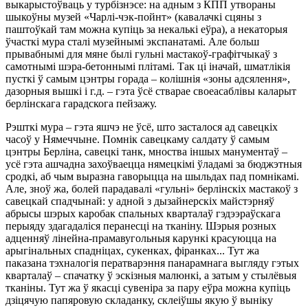
выкарыстоўваць у турбізнэсе: на адным з КПП утвораны
шыкоўны музей «Чарлі-чэк-пойнт» (кавалачкі сцяны з
паштоўкай там можна купіць за некалькі еўра), а некаторыя
ўчасткі мура сталі музейнымі экспанатамі. Але больш
прывабнымі для мяне былі гульні мастакоў-графітчыкаў з
самотнымі шэра-бетоннымі плітамі. Так ці іначай, шматлікія
пусткі ў самым цэнтры горада – колішнія «зоны адсялення»,
дазорныя вышкі і г.д. – гэта ўсё стварае своеасаблівы каларыт
берлінскага гарадскога пейзажу.
Рэшткі мура – гэта яшчэ не ўсё, што засталося ад савецкіх
часоў у Нямеччыне. Помнік савецкаму салдату ў самым
цэнтры Берліна, савецкі танк, мноства іншых манументаў –
усё гэта ашчадна захоўваецца нямецкімі ўладамі за бюджэтныя
сродкі, аб чым выразна гаворыцца на шыльдах пад помнікамі.
Але, зноў жа, болей парадавалі «гульні» берлінскіх мастакоў з
савецкай спадчынай: у адной з дызайнерскіх майстэрняў
абрысы шэрых каробак спальных кварталаў гэдээраўскага
перыяду здагадаліся перанесці на тканіну. Шэрыя розных
адценняў лінейна-прамавугольныя карункі красуюцца на
арыгінальных спадніцах, сукенках, фіранках... Тут жа
паказана тэхналогія ператварэння панарамнага выгляду гэтых
кварталаў – спачатку ў эскізныя малюнкі, а затым у стылёвыя
тканіны. Тут жа ў якасці сувеніра за пару еўра можна купіць
дзіцячую папяровую складанку, склеіўшы якую ў выніку