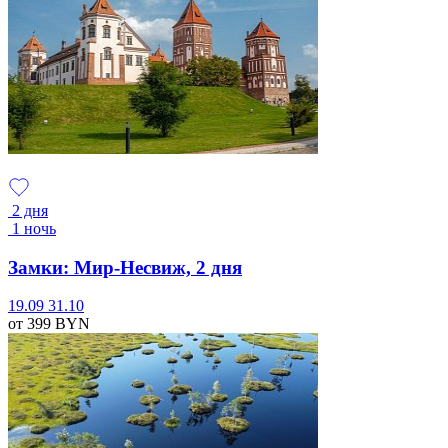
2 дня
1 ночь
Замки: Мир-Несвиж, 2 дня
19.09
31.10
от 399
BYN