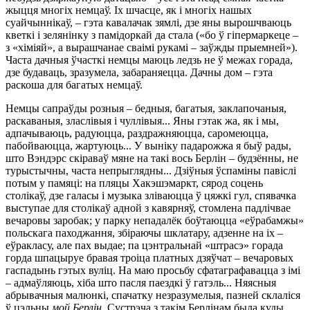
жыцця многіх немцаў. Іх шчасце, як і многіх нашых
суайчыннікаў, – гэта кавалачак зямлі, дзе яны вырошчваюць
кветкі і зелянінку з памідоркай да стала («бо ў гіпермаркеце –
з «хіміяй», а вырашчанае сваімі рукамі – заўжды прыемней»).
Часта дачныя ўчасткі немцы маюць ледзь не ў межах горада,
дзе будаваць, зразумела, забараняецца. Дачны дом – гэта
раскоша для багатых немцаў.
Немцы сапраўды розныя – бедныя, багатыя, заклапочаныя,
раскаваныя, зласлівыя і чуллівыя... Яны гэтак жа, як і мы,
адпачываюць, радуюцца, раздражняюцца, саромеюцца,
пабойваюцца, жартуюць... У выніку падарожжа я быў рады,
што Вэндэрс скіраваў мяне на такі вось Берлін – будзённы, не
турыстычны, часта непрыглядны... Дзіўныя ўспаміны павіслі
потым у памяці: на пляцы Хакэшэмаркт, сярод соцень
столікаў, дзе галасы і музыка зліваюцца ў цяжкі гул, спявачка
выступае для столікаў адной з кавярняў, стомлена падлічвае
вечаровы заробак; у парку непадалёк боўтаюцца «еўрабамжы»
польскага паходжання, збіраючы шклатару, адзенне на іх –
еўракласу, але пах выдае; па цэнтральнай «штрасэ» горада
горда шпацыруе бравая троіца платных дзяўчат – вечаровых
гаспадынь гэтых вуліц. На маю просьбу сфатаграфавацца з імі
– адмаўляюць, хіба што пасля паездкі ў гатэль... Няясныя
абрывачныя малюнкі, спачатку незразумелыя, пазней склаліся
ў цэльны
мой Берлін
. Сустрэча з такім Берлінам была куды