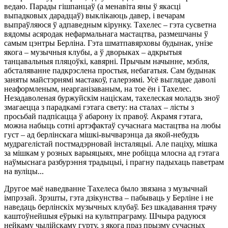
ведаю. Парады гішпанцаў (а менавіта яны ў якасці
выпадковых дарадцаў) выклікаюць давер, і вечарам
выпраўляюся ў адпаведным кірунку. Тахелес – гэта сусветна
вядомы асяродак нефармальнага мастацтва, размешчаны ў
самым цэнтры Берліна. Гэта шматпавярховы будынак, унізе
якога – музычныя клубы, а ў дворыках – адкрытыя
танцавальныя пляцоўкі, кавярні. Прычым начынне, мэбля,
абсталяванне падкрэслена простыя, небагатыя. Сам будынак
заняты майстэрнямі мастакоў, галерэямі. Усё выглядае даволі
неаформленым, неарганізаваным, на тое ён і Тахелес.
Незадаволеная буржуйскім націскам, тахелеская моладзь зноў
змагаецца з парадкамі гэтага свету: на сталах – лісты з
просьбай падпісацца ў абарону іх правоў. Акрамя гэтага,
можна набыць сотні артэфактаў сучаснага мастацтва на любы
густ – ад берлінскага мішкі-вычварэнца да якой-небудзь
мудрагелістай постмадэрновай інсталяцыі. Але паціху, мішка
за мішкам у розных варыяцыях, мне робіцца млосна ад гэтага
наўмыснага разбурэння традыцыі, і прагну падыхаць паветрам
на вуліцы...
Другое маё наведванне Тахелеса было звязана з музычнай
імпрэзай. Зрэшты, гэта дзікунства – пабываць у Берліне і не
наведаць берлінскіх музычных клубаў. Без шкадавання трачу
каштоўнейшыя еўрыкі на культпраграму. Шчыра радуюся
нейкаму чылійскаму гурту, з якога праз прызму сучасных