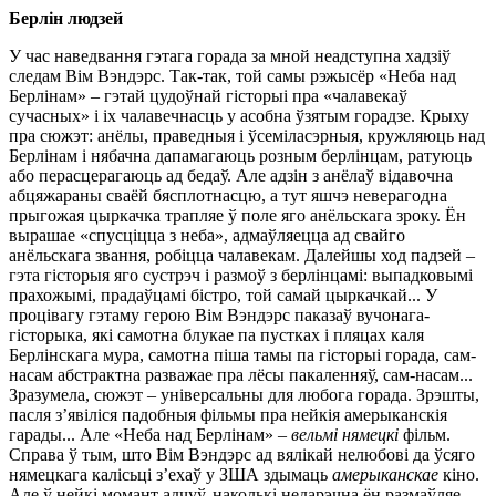
Берлін людзей
У час наведвання гэтага горада за мной неадступна хадзіў
следам Вім Вэндэрс. Так-так, той самы рэжысёр «Неба над
Берлінам» – гэтай цудоўнай гісторыі пра «чалавекаў
сучасных» і іх чалавечнасць у асобна ўзятым горадзе. Крыху
пра сюжэт: анёлы, праведныя і ўсеміласэрныя, кружляюць над
Берлінам і нябачна дапамагаюць розным берлінцам, ратуюць
або перасцерагаюць ад бедаў. Але адзін з анёлаў відавочна
абцяжараны сваёй бясплотнасцю, а тут яшчэ неверагодна
прыгожая цыркачка трапляе ў поле яго анёльскага зроку. Ён
вырашае «спусціцца з неба», адмаўляецца ад свайго
анёльскага звання, робіцца чалавекам. Далейшы ход падзей –
гэта гісторыя яго сустрэч і размоў з берлінцамі: выпадковымі
прахожымі, прадаўцамі бістро, той самай цыркачкай... У
процівагу гэтаму герою Вім Вэндэрс паказаў вучонага-
гісторыка, які самотна блукае па пустках і пляцах каля
Берлінскага мура, самотна піша тамы па гісторыі горада, сам-
насам абстрактна разважае пра лёсы пакаленняў, сам-насам...
Зразумела, сюжэт – універсальны для любога горада. Зрэшты,
пасля з’явіліся падобныя фільмы пра нейкія амерыканскія
гарады... Але «Неба над Берлінам» –
вельмі нямецкі
фільм.
Справа ў тым, што Вім Вэндэрс ад вялікай нелюбові да ўсяго
нямецкага калісьці з’ехаў у ЗША здымаць
амерыканскае
кіно.
Але ў нейкі момант адчуў, наколькі недарэчна ён размаўляе