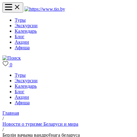
Туры
Экскурсии
Календарь
Блог
Акции
Афиша
0
Туры
Экскурсии
Календарь
Блог
Акции
Афиша
Главная
/
Новости о туризме Беларуси и мира
/
Берлін вачыма вандроўнага беларуса