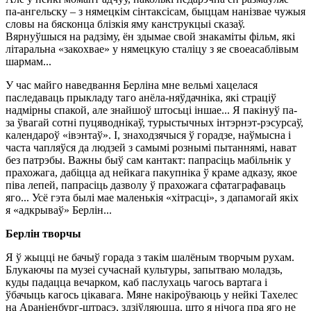
па-ангельску – з нямецкім сінтаксісам, быццам нанізвае чужыя
словы на бясконца блізкія яму канструкцыі сказаў.
Вярнуўшыся на радзіму, ён здымае свой знакаміты фільм, які
літаральна «закохвае» у нямецкую сталіцу з яе своеасаблівым
шармам...
У час майго наведвання Берліна мне вельмі хацелася
паследаваць прыкладу таго анёла-няўдачніка, які страціў
надмірны спакой, але знайшоў штосьці іншае... Я пакінуў па-
за ўвагай сотні пуцяводнікаў, турыстычных інтэрнэт-рэсурсаў,
календароў «івэнтаў». І, знаходзячыся ў горадзе, наўмысна і
часта чапляўся да людзей з самымі рознымі пытаннямі, нават
без патрэбы. Важны быў сам кантакт: папрасіць мабільнік у
прахожага, дабіцца ад нейкага пакупніка ў краме адказу, якое
піва лепей, папрасіць дазволу ў прахожага сфатаграфаваць
яго... Усё гэта былі мае маленькія «хітрасці», з дапамогай якіх
я «адкрываў» Берлін...
Берлін творчы
Я ў жыцці не бачыў горада з такім шалёным творчым рухам.
Блукаючы па музеі сучаснай культуры, запытваю моладзь,
куды падацца вечарком, каб паслухаць чагось вартага і
ўбачыць кагось цікавага. Мяне накіроўваюць у нейкі Тахелес
на Араніенбург-штрасэ, здзіўляюцца, што я нічога пра яго не