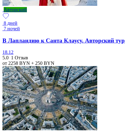
Авторский
8 дней
7 ночей
В Лапландию к Санта Клаусу. Авторский тур
18.12
5.0
1 Отзыв
от 2258
BYN
+ 250
BYN