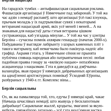
Берлін нацысцкі
На гарадскіх тумбах – антыфашысцкая сацыяльная рэклама.
Фашысцкія арганізацыі ў Нямеччыне пад забаронай
.
У той жа
час адзін з немцаў распавёў, што арганізацыі ўсё-такі існуюць,
прычым моладзь у іх падтрымлівае сувязі з некаторымі
ветэранамі нацысцкай арміі, якіх усё меней і меней... А на
знакавыя для нацыстаў даты гэтыя ветэраны цішком
сустракаюцца, каб узгадаць мінулае... У той жа час у цэнтры
Берліна – сучасны помнік ахвярам генацыду (пачатак 2000-х).
Пабудаваны ў выглядзе лабірынту з шэрых каменных пліт з
такога матэрыялу, каб немагчыма было пакінуць надпіс або
графіці. Акрамя гэтага, у Нямеччыне сёння не прынята
публічна спяваць народныя або патрыятычныя песні: любая
падобная праява гонару за «вялікую нацыю» непазбежна
асацыюецца з нацызмам. Гэта я даведаўся ад дзяўчыны-
валанцёра, якая працуе ў нямецкіх дабрачынных арганізацыях
па аднаўленні архітэктурных помнікаў Ўсходняй Еўропы,
разбураных у 1940-х гг. Комплекс віны...
Берлін сацыяльны
Ох, як жа памыляецца той, хто, едучы ў нямецкі край, чакае
ўбачыць шчаслівых немцаў, што жывуць у бесклапотным
дабрабыце! Сацыяльнае жыллё, крэдыты, змаганні за якую-
небудзь дзяржаўную датацыю – усё гэта неад’емная частка