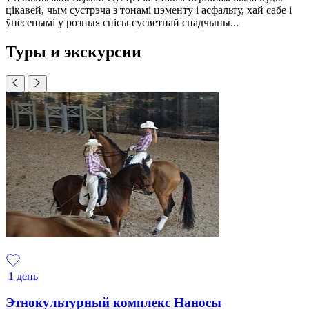
цікавей, чым сустрэча з тонамі цэменту і асфальту, хай сабе і
ўнесенымі у розныя спісы сусветнай спадчыны...
Туры и экскурсии
1 день
Этнокультурный комплекс Наносы