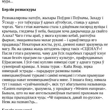
мура...
Берлін рознаскуры
Рознакаляровы натоўп, жыхары Поўдня і Поўначы, Захаду і
Ўсходу – усе таўкуцца ў адных аўтобусах, стаяць у адных
чэргах. Чаго гэтая жанчына стала з дзіцёнкам пасярод вуліцы і
крычыць, гледзячы ў неба, быццам хоча дакрычацца да свайго
Алаха? Чаго гэты араб, у якога купляю кебаб, раптоўна
фыркае, эмацыянальна махае рукамі – і адмаўляецца яго
прадаваць? Некаторыя жэсты, рухі, дзеянні нават зразумець не
магу. Як жа цяжка жыць штодзень сярод такіх «СЦЕНАЎ»!
Пасля гэтага разумееш, чаму для ўсіх падобных гарадоў існуе
такая безліч праграм па «дыялогу культур», прафундаваных
Еўрасаюзам. І ўсё-такі купляю нямецкі сцяг у аднаго турка ў
сувенірнай крамцы. А іншы турак – Кайа Янар, зорка
нямецкай эстрады – парадыруе размовы паміж
нямецкамоўнымі туркамі і самімі немцамі і гэтым прымушае
смяяцца нават ненямецкамоўнага мяне. З іншага боку, нямала
тут і нашых «суайчыннікаў», якіх тут абагульнена называюць
«Eastern european», зразумела, у процівагу «Western european».
Бывала, што на мае ангельскамоўныя пытанні прахожым на
вуліцы прыходзілася чуць: «Чё паришься, давай по-русски».
Неяк жа пазнаю?ць...