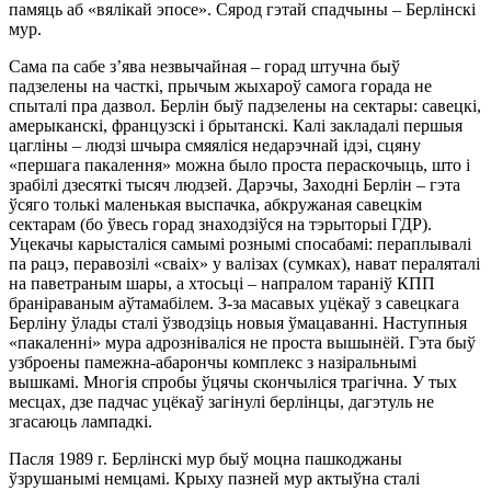
памяць аб «вялікай эпосе». Сярод гэтай спадчыны – Берлінскі
мур.
Сама па сабе з’ява незвычайная – горад штучна быў
падзелены на часткі, прычым жыхароў самога горада не
спыталі пра дазвол. Берлін быў падзелены на сектары: савецкі,
амерыканскі, французскі і брытанскі. Калі закладалі першыя
цагліны – людзі шчыра смяяліся недарэчнай ідэі, сцяну
«першага пакалення» можна было проста пераскочыць, што і
зрабілі дзесяткі тысяч людзей. Дарэчы, Заходні Берлін – гэта
ўсяго толькі маленькая выспачка, абкружаная савецкім
сектарам (бо ўвесь горад знаходзіўся на тэрыторыі ГДР).
Уцекачы карысталіся самымі рознымі спосабамі: пераплывалі
па рацэ, перавозілі «сваіх» у валізах (сумках), нават пераляталі
на паветраным шары, а хтосьці – напралом тараніў КПП
браніраваным аўтамабілем. З-за масавых уцёкаў з савецкага
Берліну ўлады сталі ўзводзіць новыя ўмацаванні. Наступныя
«пакаленні» мура адрозніваліся не проста вышынёй. Гэта быў
узброены памежна-абарончы комплекс з назіральнымі
вышкамі. Многія спробы ўцячы скончыліся трагічна. У тых
месцах, дзе падчас уцёкаў загінулі берлінцы, дагэтуль не
згасаюць лампадкі.
Пасля 1989 г. Берлінскі мур быў моцна пашкоджаны
ўзрушанымі немцамі. Крыху пазней мур актыўна сталі