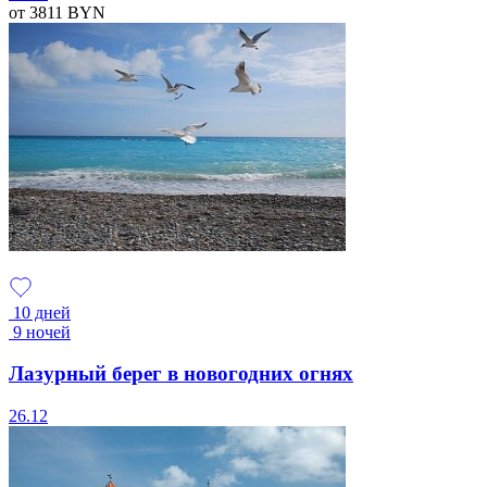
от 3811
BYN
10 дней
9 ночей
Лазурный берег в новогодних огнях
26.12