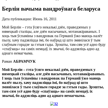
Берлін вачыма вандроўнага беларуса
Дата публикации:
Июнь 16, 2011
Мой Берлін – гэта ўсяго некалькі дзён, праведзеных у
нямецкай сталіцы, але дзён насычаных, мэтанакіраваных. І
хоць тыя ўспаміны з вандровак па Германіі ўжо маюць налёт
пылу, хачу падзяліцца імі, бо наўрад ці што змянілася ў тым
слаўным горадзе за гэтыя гады. Зрэшты, там-сям усё адно буду
«спаўзаць» на саміх немцаў, іх звычаі, бо аддзяліць адно ад
аднаго немагчыма.
Раман
АБРАМЧУК
Мой Берлін – гэта ўсяго некалькі дзён, праведзеных у
нямецкай сталіцы, але дзён насычаных, мэтанакіраваных.
І хоць тыя ўспаміны з вандровак па Германіі ўжо маюць
налёт пылу, хачу падзяліцца імі, бо наўрад ці што
змянілася ў тым слаўным горадзе за гэтыя гады. Зрэшты,
там-сям усё адно буду «спаўзаць» на саміх немцаў, іх
звычаі, бо аддзяліць адно ад аднаго немагчыма.