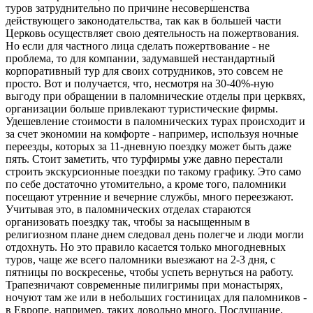
туров затруднительно по причине несовершенства
действующего законодательства, так как в большей части
Церковь осуществляет свою деятельность на пожертвования.
Но если для частного лица сделать пожертвование - не
проблема, то для компании, задумавшей нестандартный
корпоративный тур для своих сотрудников, это совсем не
просто. Вот и получается, что, несмотря на 30-40%-ную
выгоду при обращении в паломнические отделы при церквях,
организации больше привлекают туристические фирмы.
Удешевление стоимости в паломнических турах происходит и
за счет экономии на комфорте - например, используя ночные
переезды, которых за 11-дневную поездку может быть даже
пять. Стоит заметить, что турфирмы уже давно перестали
строить экскурсионные поездки по такому графику. Это само
по себе достаточно утомительно, а кроме того, паломники
посещают утренние и вечерние службы, много переезжают.
Учитывая это, в паломнических отделах стараются
организовать поездку так, чтобы за насыщенным в
религиозном плане днем следовал день полегче и люди могли
отдохнуть. Но это правило касается только многодневных
туров, чаще же всего паломники выезжают на 2-3 дня, с
пятницы по воскресенье, чтобы успеть вернуться на работу.
Трапезничают современные пилигримы при монастырях,
ночуют там же или в небольших гостиницах для паломников -
в Европе, например, таких довольно много. Послушание,