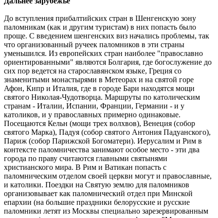
Дальнее зарубежье
До вступления прибалтийских стран в Шенгенскую зону
паломникам (как и другим туристам) в них попасть было
проще. С введением шенгенских виз начались проблемы, так
что организованный ручеек паломников в эти страны
уменьшился. Из европейских стран наиболее "православно
ориентированными" являются Болгария, где богослужение до
сих пор ведется на старославянском языке, Греция со
знаменитыми монастырями в Метеорах и на святой горе
Афон, Кипр и Италия, где в городе Бари находятся мощи
святого Николая-Чудотворца. Маршруты по католическим
странам - Италии, Испании, Франции, Германии - и у
католиков, и у православных примерно одинаковые.
Посещаются Кельн (мощи трех волхвов), Венеция (собор
святого Марка), Падуя (собор святого Антония Падуанского),
Париж (собор Парижской Богоматери). Иерусалим и Рим в
контексте паломничества занимают особое место - эти два
города по праву считаются главными святынями
христианского мира. В Рим и Ватикан попасть с
паломническим отделом своей церкви могут и православные,
и католики. Поездки на Святую землю для паломников
организовывает как паломнический отдел при Минской
епархии (на большие праздники белорусские и русские
паломники летят из Москвы специально зарезервированным