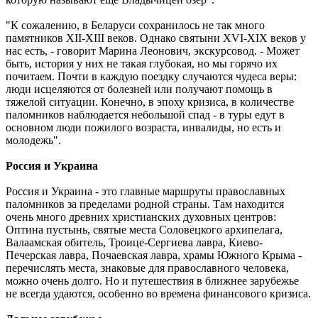
"К сожалению, в Беларуси сохранилось не так много
памятников XII-XIII веков. Однако святыни XVI-XIX веков у
нас есть, - говорит Марина Леонович, экскурсовод. - Может
быть, история у них не такая глубокая, но мы горячо их
почитаем. Почти в каждую поездку случаются чудеса веры:
люди исцеляются от болезней или получают помощь в
тяжелой ситуации. Конечно, в эпоху кризиса, в количестве
паломников наблюдается небольшой спад - в туры едут в
основном люди пожилого возраста, инвалиды, но есть и
молодежь".
Россия и Украина
Россия и Украина - это главные маршруты православных
паломников за пределами родной страны. Там находится
очень много древних христианских духовных центров:
Оптина пустынь, святые места Соловецкого архипелага,
Валаамская обитель, Троице-Сергиева лавра, Киево-
Печерская лавра, Почаевская лавра, храмы Южного Крыма -
перечислять места, знаковые для православного человека,
можно очень долго. Но и путешествия в ближнее зарубежье
не всегда удаются, особенно во времена финансового кризиса.