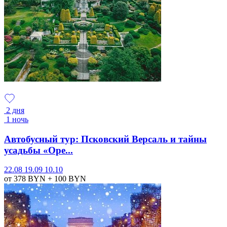
2 дня
1 ночь
Автобусный тур: Псковский Версаль и тайны
усадьбы «Оре...
22.08
19.09
10.10
от 378
BYN
+ 100
BYN