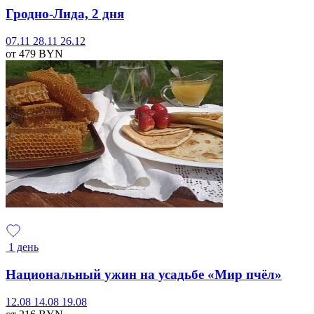
Гродно-Лида, 2 дня
07.11
28.11
26.12
от 479
BYN
1 день
Национальный ужин на усадьбе «Мир пчёл»
12.08
14.08
19.08