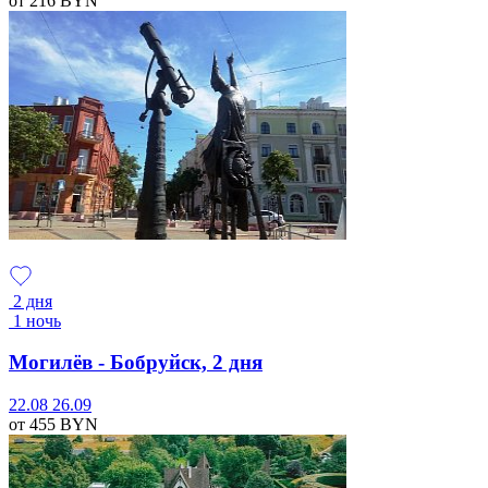
от 216
BYN
2 дня
1 ночь
Могилёв - Бобруйск, 2 дня
22.08
26.09
от 455
BYN