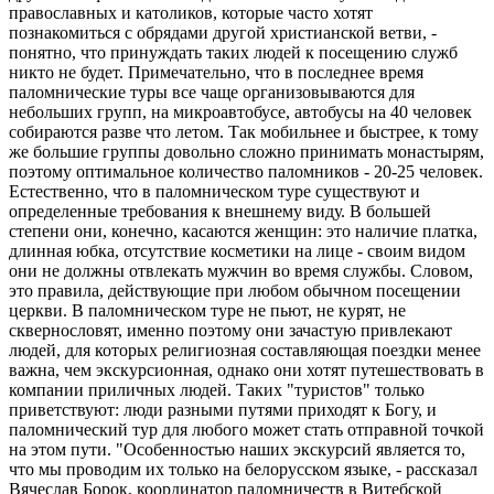
православных и католиков, которые часто хотят
познакомиться с обрядами другой христианской ветви, -
понятно, что принуждать таких людей к посещению служб
никто не будет. Примечательно, что в последнее время
паломнические туры все чаще организовываются для
небольших групп, на микроавтобусе, автобусы на 40 человек
собираются разве что летом. Так мобильнее и быстрее, к тому
же большие группы довольно сложно принимать монастырям,
поэтому оптимальное количество паломников - 20-25 человек.
Естественно, что в паломническом туре существуют и
определенные требования к внешнему виду. В большей
степени они, конечно, касаются женщин: это наличие платка,
длинная юбка, отсутствие косметики на лице - своим видом
они не должны отвлекать мужчин во время службы. Словом,
это правила, действующие при любом обычном посещении
церкви. В паломническом туре не пьют, не курят, не
сквернословят, именно поэтому они зачастую привлекают
людей, для которых религиозная составляющая поездки менее
важна, чем экскурсионная, однако они хотят путешествовать в
компании приличных людей. Таких "туристов" только
приветствуют: люди разными путями приходят к Богу, и
паломнический тур для любого может стать отправной точкой
на этом пути. "Особенностью наших экскурсий является то,
что мы проводим их только на белорусском языке, - рассказал
Вячеслав Борок, координатор паломничеств в Витебской