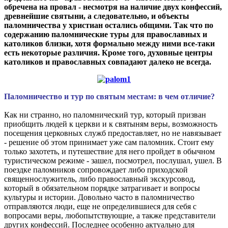
обречена на провал - несмотря на наличие двух конфессий,
древнейшие святыни, а следовательно, и объекты
паломничества у христиан остались общими. Так что по
содержанию паломнические туры для православных и
католиков близки, хотя формально между ними все-таки
есть некоторые различия. Кроме того, духовные центры
католиков и православных совпадают далеко не всегда.
Паломничество и тур по святым местам: в чем отличие?
Как ни странно, но паломнический тур, который призван
приобщить людей к церкви и к святыням веры, возможность
посещения церковных служб предоставляет, но не навязывает
- решение об этом принимает уже сам паломник. Стоит ему
только захотеть, и путешествие для него пройдет в обычном
туристическом режиме - зашел, посмотрел, послушал, ушел. В
поездке паломников сопровождает либо приходской
священнослужитель, либо православный экскурсовод,
который в обязательном порядке затрагивает и вопросы
культуры и истории. Довольно часто в паломничество
отправляются люди, еще не определившиеся для себя с
вопросами веры, любопытствующие, а также представители
других конфессий. Последнее особенно актуально для