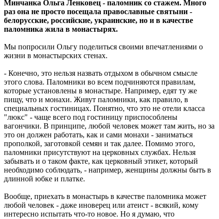
Минчанка Ольга Ленковец - паломник со стажем. Много
раз она не просто посещала православные святыни -
белорусские, российские, украинские, но и в качестве
паломника жила в монастырях.
Мы попросили Ольгу поделиться своими впечатлениями о
жизни в монастырских стенах.
- Конечно, это нельзя назвать отдыхом в обычном смысле
этого слова. Паломники во всем подчиняются правилам,
которые установлены в монастыре. Например, едят ту же
пищу, что и монахи. Живут паломники, как правило, в
специальных гостиницах. Понятно, что это не отели класса
"люкс" - чаще всего под гостиницу приспособлены
вагончики. В принципе, любой человек может там жить, но за
это он должен работать, как и сами монахи - заниматься
прополкой, заготовкой семян и так далее. Помимо этого,
паломники присутствуют на церковных службах. Нельзя
забывать и о таком факте, как церковный этикет, который
необходимо соблюдать, - например, женщины должны быть в
длинной юбке и платке.
Вообще, приехать в монастырь в качестве паломника может
любой человек - даже иноверец или атеист - всякий, кому
интересно испытать что-то новое. Но я думаю, что