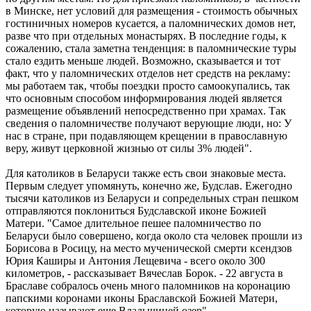
в Минске, нет условий для размещения - стоимость обычных
гостиничных номеров кусается, а паломнических домов нет,
разве что при отдельных монастырях. В последние годы, к
сожалению, стала заметна тенденция: в паломнические туры
стало ездить меньше людей. Возможно, сказывается и тот
факт, что у паломнических отделов нет средств на рекламу:
мы работаем так, чтобы поездки просто самоокупались, так
что основным способом информирования людей является
размещение объявлений непосредственно при храмах. Так
сведения о паломничестве получают верующие люди, но: У
нас в стране, при подавляющем крещении в православную
веру, живут церковной жизнью от силы 3% людей".
Для католиков в Беларуси также есть свои знаковые места.
Первым следует упомянуть, конечно же, Будслав. Ежегодно
тысячи католиков из Беларуси и сопредельных стран пешком
отправляются поклониться Будславской иконе Божией
Матери. "Самое длительное пешее паломничество по
Беларуси было совершено, когда около ста человек прошли из
Борисова в Росицу, на место мученической смерти ксендзов
Юрия Каширы и Антония Лещевича - всего около 300
километров, - рассказывает Вячеслав Борок. - 22 августа в
Браславе собралось очень много паломников на коронацию
папскими коронами иконы Браславской Божией Матери,
которую называют еще Владычицей озер".