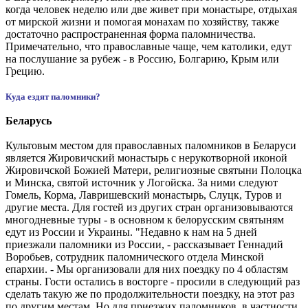
когда человек неделю или две живет при монастыре, отдыхая
от мирской жизни и помогая монахам по хозяйству, также
достаточно распространенная форма паломничества.
Примечательно, что православные чаще, чем католики, едут
на послушание за рубеж - в Россию, Болгарию, Крым или
Грецию.
Куда ездят паломники?
Беларусь
Культовым местом для православных паломников в Беларуси
является Жировичский монастырь с нерукотворной иконой
Жировичской Божией Матери, религиозные святыни Полоцка
и Минска, святой источник у Логойска. За ними следуют
Гомель, Корма, Лавришевский монастырь, Слуцк, Туров и
другие места. Для гостей из других стран организовываются
многодневные туры - в основном к белорусским святыням
едут из России и Украины. "Недавно к нам на 5 дней
приезжали паломники из России, - рассказывает Геннадий
Воробьев, сотрудник паломнического отдела Минской
епархии. - Мы организовали для них поездку по 4 областям
страны. Гости остались в восторге - просили в следующий раз
сделать такую же по продолжительности поездку, на этот раз
по другим местам. Но для приезжих паломников, в частности