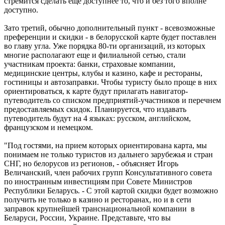
стремится сделать еще доступнее то, что и без того вполне
доступно.
Зато третий, обычно дополнительный пункт - всевозможные
преференции и скидки - в белорусской карте будет поставлен
во главу угла. Уже порядка 80-ти организаций, из которых
многие располагают еще и филиальной сетью, стали
участникам проекта: банки, страховые компании,
медицинские центры, клубы и казино, кафе и рестораны,
гостиницы и автозаправки. Чтобы туристу было проще в них
ориентироваться, к карте будут прилагать навигатор-
путеводитель со списком предприятий-участников и перечнем
предоставляемых скидок. Планируется, что издавать
путеводитель будут на 4 языках: русском, английском,
французском и немецком.
"Под гостями, на прием которых ориентирована карта, мы
понимаем не только туристов из дальнего зарубежья и стран
СНГ, но белорусов из регионов, - объясняет Игорь
Величанский, член рабочих групп Консультативного совета
по иностранным инвестициям при Совете Министров
Республики Беларусь. - С этой картой скидки будет возможно
получить не только в казино и ресторанах, но и в сети
заправок крупнейшей транснациональной компании в
Беларуси, России, Украине. Представьте, что вы