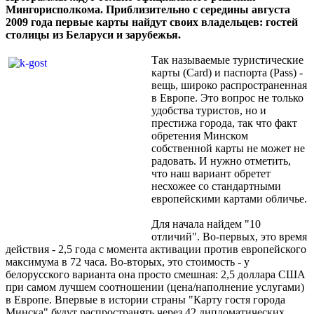
Мингорисполкома. Приблизительно с середины августа
2009 года первые карты найдут своих владельцев: гостей
столицы из Беларуси и зарубежья.
Так называемые туристические
карты (Card) и паспорта (Pass) -
вещь, широко распространенная
в Европе. Это вопрос не только
удобства туристов, но и
престижа города, так что факт
обретения Минском
собственной карты не может не
радовать. И нужно отметить,
что наш вариант обретет
несхожее со стандартными
европейскими картами обличье.
Для начала найдем "10
отличий". Во-первых, это время
действия - 2,5 года с момента активации против европейского
максимума в 72 часа. Во-вторых, это стоимость - у
белорусского варианта она просто смешная: 2,5 доллара США
при самом лучшем соотношении (цена/наполнение услугами)
в Европе. Впервые в истории страны "Карту гостя города
Минска" будут распространять через 42 дипломатических