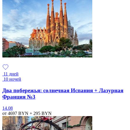
11 дней
10 ночей
Два побережья: солнечная Испания + Лазурная
Франция №3
14.08
от 4697
BYN
+ 295
BYN