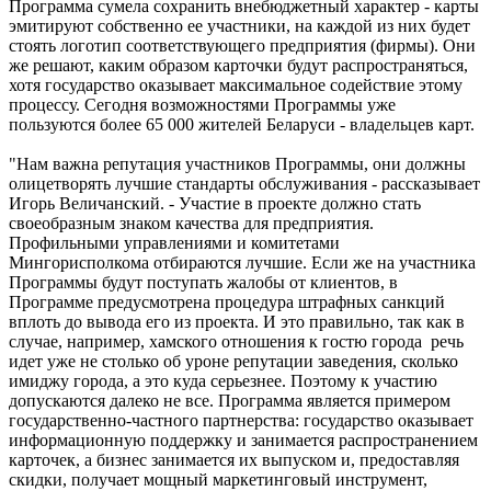
Программа сумела сохранить внебюджетный характер - карты
эмитируют собственно ее участники, на каждой из них будет
стоять логотип соответствующего предприятия (фирмы). Они
же решают, каким образом карточки будут распространяться,
хотя государство оказывает максимальное содействие этому
процессу. Сегодня возможностями Программы уже
пользуются более 65 000 жителей Беларуси - владельцев карт.
"Нам важна репутация участников Программы, они должны
олицетворять лучшие стандарты обслуживания - рассказывает
Игорь Величанский. - Участие в проекте должно стать
своеобразным знаком качества для предприятия.
Профильными управлениями и комитетами
Мингорисполкома отбираются лучшие. Если же на участника
Программы будут поступать жалобы от клиентов, в
Программе предусмотрена процедура штрафных санкций
вплоть до вывода его из проекта. И это правильно, так как в
случае, например, хамского отношения к гостю города речь
идет уже не столько об уроне репутации заведения, сколько
имиджу города, а это куда серьезнее. Поэтому к участию
допускаются далеко не все. Программа является примером
государственно-частного партнерства: государство оказывает
информационную поддержку и занимается распространением
карточек, а бизнес занимается их выпуском и, предоставляя
скидки, получает мощный маркетинговый инструмент,