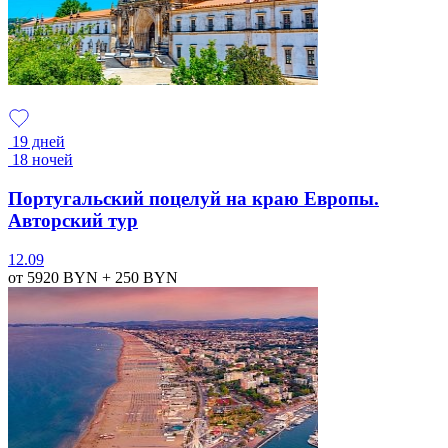
19 дней
18 ночей
Португальский поцелуй на краю Европы.
Авторский тур
12.09
от 5920
BYN
+ 250
BYN