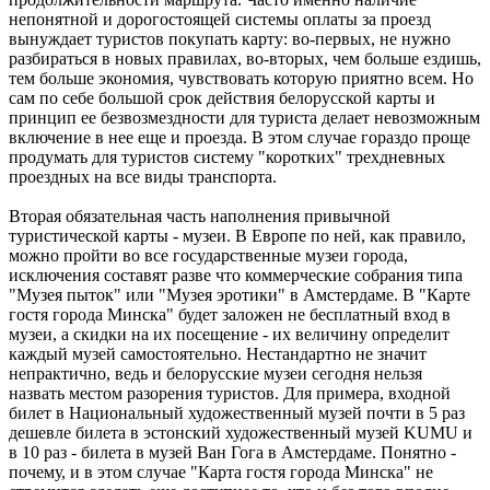
непонятной и дорогостоящей системы оплаты за проезд
вынуждает туристов покупать карту: во-первых, не нужно
разбираться в новых правилах, во-вторых, чем больше ездишь,
тем больше экономия, чувствовать которую приятно всем. Но
сам по себе большой срок действия белорусской карты и
принцип ее безвозмездности для туриста делает невозможным
включение в нее еще и проезда. В этом случае гораздо проще
продумать для туристов систему "коротких" трехдневных
проездных на все виды транспорта.
Вторая обязательная часть наполнения привычной
туристической карты - музеи. В Европе по ней, как правило,
можно пройти во все государственные музеи города,
исключения составят разве что коммерческие собрания типа
"Музея пыток" или "Музея эротики" в Амстердаме. В "Карте
гостя города Минска" будет заложен не бесплатный вход в
музеи, а скидки на их посещение - их величину определит
каждый музей самостоятельно. Нестандартно не значит
непрактично, ведь и белорусские музеи сегодня нельзя
назвать местом разорения туристов. Для примера, входной
билет в Национальный художественный музей почти в 5 раз
дешевле билета в эстонский художественный музей KUMU и
в 10 раз - билета в музей Ван Гога в Амстердаме. Понятно -
почему, и в этом случае "Карта гостя города Минска" не