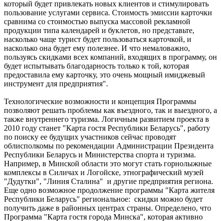
который будет привлекать новых клиентов и стимулировать
пользование услугами сервиса. Стоимость эмиссии карточки
сравнима со стоимостью выпуска массовой рекламной
продукции типа календарей и буклетов, но представьте,
насколько чаще турист будет пользоваться карточкой, и
насколько она будет ему полезнее. И что немаловажно,
пользуясь скидками всех компаний, входящих в программу, он
будет испытывать благодарность только к той, которая
предоставила ему карточку, это очень мощный имиджевый
инструмент для предприятия".
Технологические возможности и концепция Программы
позволяют решать проблемы как въездного, так и выездного, а
также внутреннего туризма. Логичным развитием проекта в
2010 году станет "Карта гостя Республики Беларусь", работу
по поиску ее будущих участников сейчас проводят
облисполкомы по рекомендации Администрации Президента
Республики Беларусь и Министерства спорта и туризма.
Например, в Минской области это могут стать горнолыжные
комплексы в Силичах и Логойске, этнографический музей
"Дудутки", "Линия Сталина" и другие предприятия региона.
Еще одно возможное продолжение программы "Карта жителя
Республики Беларусь" региональное: скидки можно будет
получить даже в районных центрах страны. Определено, что
Программа "Карта гостя города Минска", которая активно