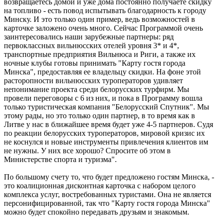
возвращаетесь домой и уже дома постоянно получаете скидку
на топливо - есть повод испытывать благодарность к городу
Минску. И это только один пример, ведь возможностей в
карточке заложено очень много. Сейчас Программой очень
заинтересовались наши зарубежные партнеры: ряд
первоклассных вильнюсских отелей уровня 3* и 4*,
транспортные предприятия Вильнюса и Риги, а также их
ночные клубы готовы принимать "Карту гостя города
Минска", предоставляя ее владельцу скидки. На фоне этой
расторопности вильнюсских туроператоров удивляет
непонимание проекта среди белорусских турфирм. Мы
провели переговоры с 6 из них, и пока в Программу вошла
только туристическая компания "Белорусский Спутник". Мы
этому рады, но это только один партнер, в то время как в
Литве у нас в ближайшее время будет уже 4-5 партнеров. Судя
по реакции белорусских туроператоров, мировой кризис их
не коснулся и новые инструменты привлечения клиентов им
не нужны. У них все хорошо? Спросите об этом в
Министерстве спорта и туризма".
По большому счету то, что будет предложено гостям Минска, -
это коалиционная дисконтная карточка с набором целого
комплекса услуг, востребованных туристами. Она не является
персонифицированной, так что "Карту гостя города Минска"
можно будет спокойно передавать друзьям и знакомым.