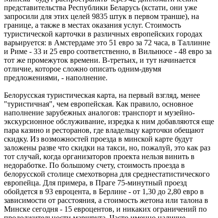
представительства Республики Беларусь (кстати, они уже
запросили для этих целей 9835 штук в первом транше), на
границе, а также в местах оказания услуг. Стоимость
туристической карточки в различных европейских городах
варьируется: в Амстердаме это 51 евро за 72 часа, в Таллинне
и Риме - 33 и 25 евро соответственно, в Вильнюсе - 48 евро за
тот же промежуток времени. В-третьих, и тут начинается
отличие, которое сложно описать одним-двумя
предложениями, - наполнение.
Белорусская туристическая карта, на первый взгляд, менее
"туристичная", чем европейская. Как правило, основное
наполнение зарубежных аналогов: транспорт и музейно-
экскурсионное обслуживание, изредка к ним добавляются еще
пара казино и ресторанов, где владельцу карточки обещают
скидку. Из возможностей проезда в минской карте будут
заложены разве что скидки на такси, но, пожалуй, это как раз
тот случай, когда организаторов проекта нельзя винить в
недоработке. По большому счету, стоимость проезда в
белорусской столице смехотворна для среднестатистического
европейца. Для примера, в Праге 75-минутный проезд
обойдется в 93 евроцента, в Берлине - от 1,30 до 2,80 евро в
зависимости от расстояния, а стоимость жетона или талона в
Минске сегодня - 15 евроцентов, и никаких ограничений по
продолжительности маршрута. Часто именно наличие