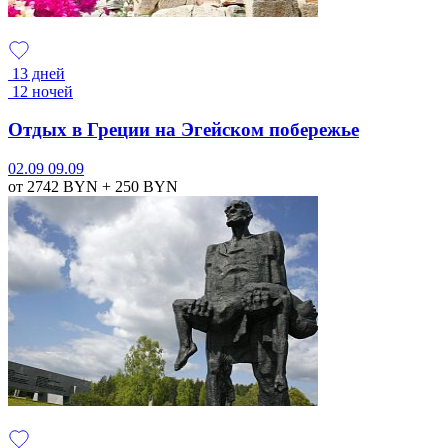
13 дней
12 ночей
Отдых в Греции на Эгейском побережье
02.09
09.09
от 2742
BYN
+ 250
BYN