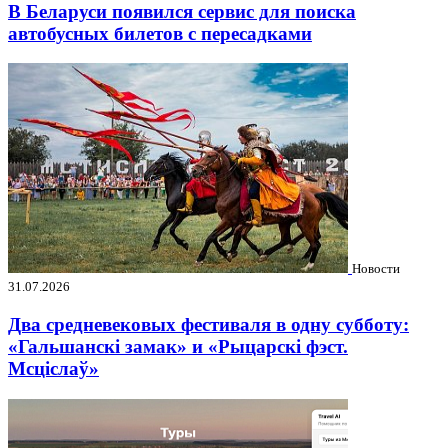
В Беларуси появился сервис для поиска
автобусных билетов с пересадками
Новости
31.07.2026
Два средневековых фестиваля в одну субботу:
«Гальшанскі замак» и «Рыцарскі фэст.
Мсціслаў»