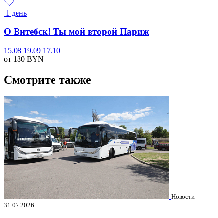
1 день
О Витебск! Ты мой второй Париж
15.08
19.09
17.10
от 180
BYN
Смотрите также
Новости
31.07.2026