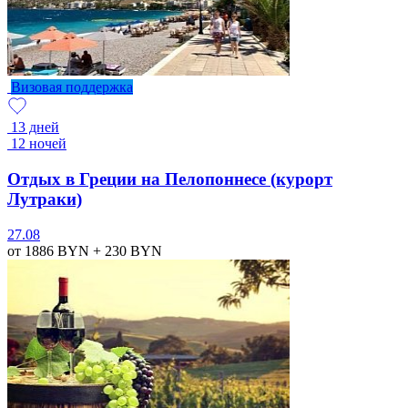
Визовая поддержка
13 дней
12 ночей
Отдых в Греции на Пелопоннесе (курорт
Лутраки)
27.08
от 1886
BYN
+ 230
BYN