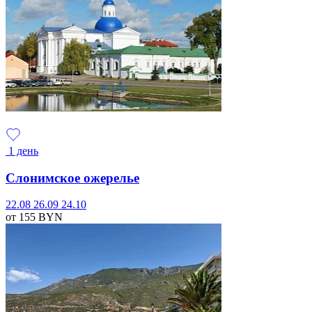
1 день
Слонимское ожерелье
22.08
26.09
24.10
от 155
BYN