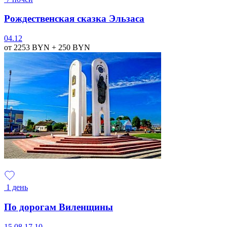
Рождественская сказка Эльзаса
04.12
от 2253
BYN
+ 250
BYN
1 день
По дорогам Виленщины
15.08
17.10