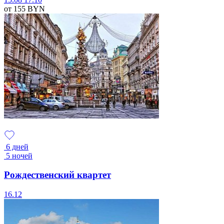
от 155
BYN
6 дней
5 ночей
Рождественский квартет
16.12