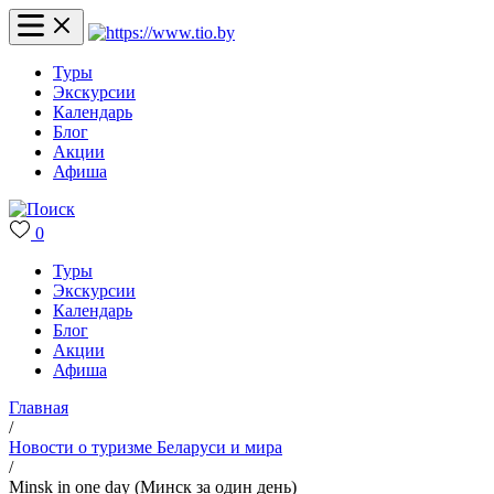
Туры
Экскурсии
Календарь
Блог
Акции
Афиша
0
Туры
Экскурсии
Календарь
Блог
Акции
Афиша
Главная
/
Новости о туризме Беларуси и мира
/
Minsk in one day (Минск за один день)