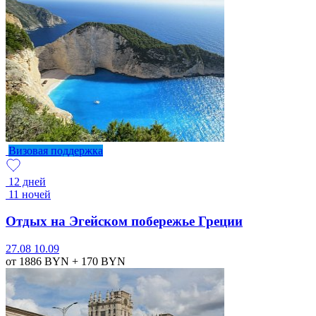
Визовая поддержка
12 дней
11 ночей
Отдых на Эгейском побережье Греции
27.08
10.09
от 1886
BYN
+ 170
BYN