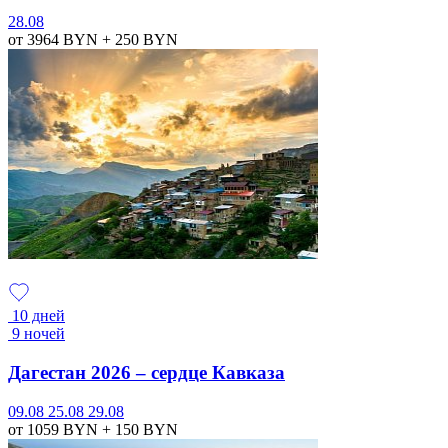
28.08
от 3964
BYN
+ 250
BYN
10 дней
9 ночей
Дагестан 2026 – сердце Кавказа
09.08
25.08
29.08
от 1059
BYN
+ 150
BYN