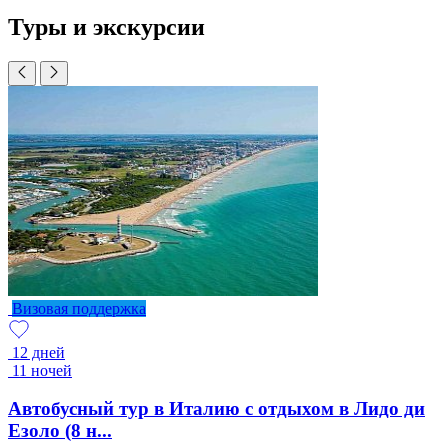
Туры и экскурсии
Визовая поддержка
12 дней
11 ночей
Автобусный тур в Италию с отдыхом в Лидо ди
Езоло (8 н...