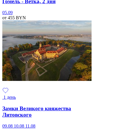
Гомель - Ветка, 2 дня
05.09
от 455
BYN
1 день
Замки Великого княжества
Литовского
09.08
10.08
11.08