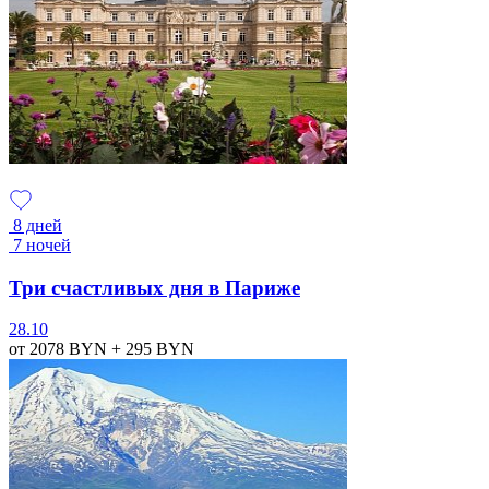
8 дней
7 ночей
Три счастливых дня в Париже
28.10
от 2078
BYN
+ 295
BYN