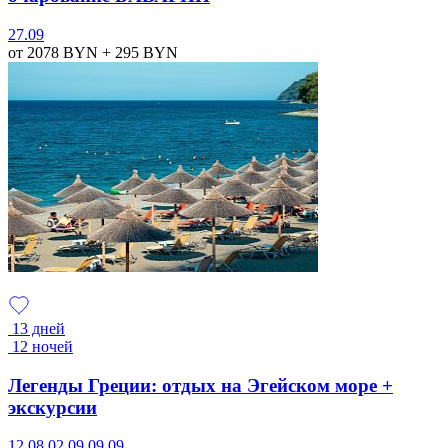
27.09
от 2078
BYN
+ 295
BYN
13 дней
12 ночей
Легенды Греции: отдых на Эгейском море +
экскурсии
12.08
02.09
09.09