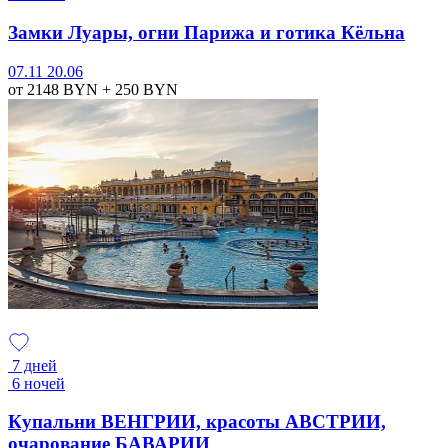
Замки Луары, огни Парижа и готика Кёльна
07.11
20.06
от 2148
BYN
+ 250
BYN
7 дней
6 ночей
Купальни ВЕНГРИИ, красоты АВСТРИИ,
очарование БАВАРИИ