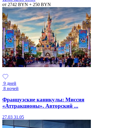
от 2742
BYN
+ 250
BYN
9 дней
8 ночей
Французские каникулы: Миссия
«Аттракционы». Авторский ...
27.03
31.05