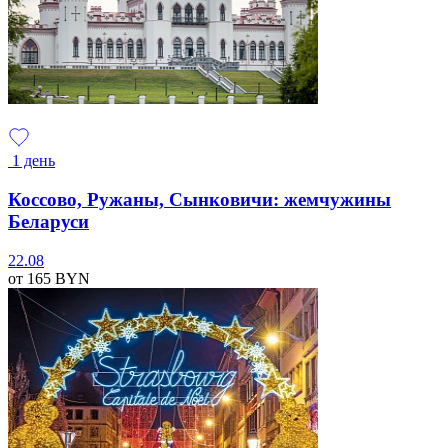
1 день
Коссово, Ружаны, Сынковичи: жемчужины
Беларуси
22.08
от 165
BYN