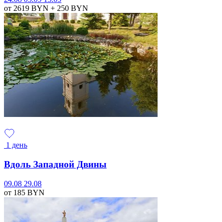
от 2619
BYN
+ 250
BYN
1 день
Вдоль Западной Двины
09.08
29.08
от 185
BYN