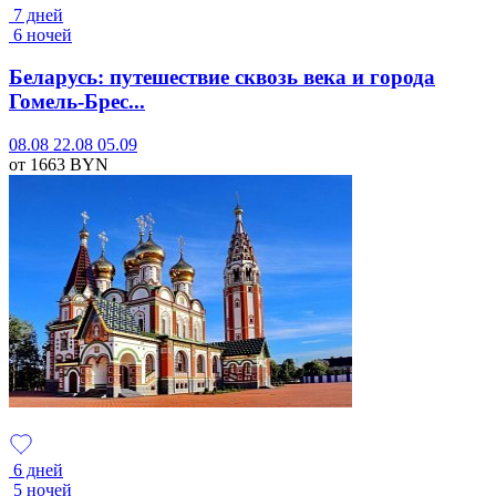
7 дней
6 ночей
Беларусь: путешествие сквозь века и города
Гомель-Брес...
08.08
22.08
05.09
от 1663
BYN
6 дней
5 ночей