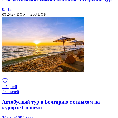
03.12
от 2427
BYN
+ 250
BYN
17 дней
16 ночей
Автобусный тур в Болгарию с отдыхом на
курорте Солнечн...
24.08
03.09
13.09