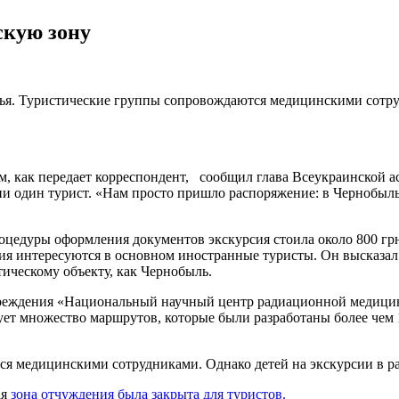
скую зону
вья. Туристические группы сопровождаются медицинскими сотр
ом, как передает корреспондент, сообщил глава Всеукраинской 
 ни один турист. «Нам просто пришло распоряжение: в Чернобыль
оцедуры оформления документов экскурсия стоила около 800 грн,
ения интересуются в основном иностранные туристы. Он высказа
тическому объекту, как Чернобыль.
 учреждения «Национальный научный центр радиационной меди
ет множество маршрутов, которые были разработаны более чем 10
ся медицинскими сотрудниками. Однако детей на экскурсии в р
ая
зона отчуждения была закрыта для туристов.