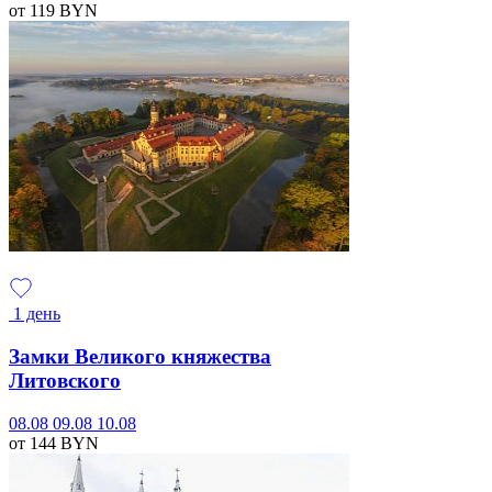
от 119
BYN
1 день
Замки Великого княжества
Литовского
08.08
09.08
10.08
от 144
BYN