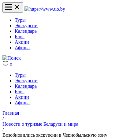
Туры
Экскурсии
Календарь
Блог
Акции
Афиша
0
Туры
Экскурсии
Календарь
Блог
Акции
Афиша
Главная
/
Новости о туризме Беларуси и мира
/
Возобновились экскурсии в Чернобыльскую зону