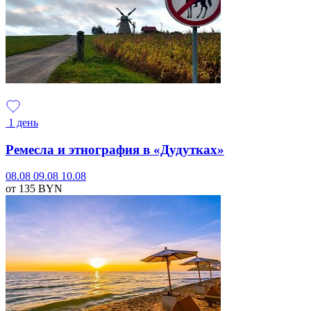
1 день
Ремесла и этнография в «Дудутках»
08.08
09.08
10.08
от 135
BYN