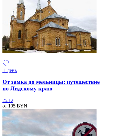
1 день
От замка до мельницы: путешествие
по Лидскому краю
25.12
от 195
BYN