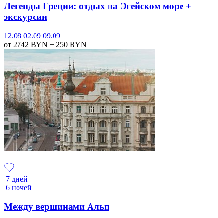
Легенды Греции: отдых на Эгейском море +
экскурсии
12.08
02.09
09.09
от 2742
BYN
+ 250
BYN
7 дней
6 ночей
Между вершинами Альп