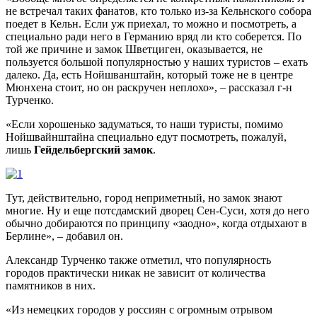
не встречал таких фанатов, кто только из-за Кельнского собора
поедет в Кельн. Если уж приехал, то можно и посмотреть, а
специально ради него в Германию вряд ли кто соберется. По
той же причине и замок Шветциген, оказывается, не
пользуется большой популярностью у наших туристов – ехать
далеко. Да, есть Нойшванштайн, который тоже не в центре
Мюнхена стоит, но он раскручен неплохо», – рассказал г-н
Турченко.
«Если хорошенько задуматься, то наши туристы, помимо
Нойшвайнштайна специально едут посмотреть, пожалуй,
лишь
Гейдельбергский замок
.
Тут, действительно, город неприметный, но замок знают
многие. Ну и еще потсдамский дворец Сен-Суси, хотя до него
обычно добираются по принципу «заодно», когда отдыхают в
Берлине», – добавил он.
Александр Турченко также отметил, что популярность
городов практически никак не зависит от количества
памятников в них.
«Из немецких городов у россиян с огромным отрывом