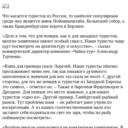
Что касается туристов из России, то наиболее популярным
среди них является замок Нойшванштайн, Кельнский собор, а
также Бранденбургские ворота в Берлине.
«Дело в том, что для немцев, как и для западных туристов,
многие памятники имеют особый смысл. Наши туристы чаще
едут посмотреть на архитектуру и искусство», – сказал
коммерческий директор компании «Чайка-тур» Александр
Турченко.
«Взять для примера скалу Лорелей. Наши туристы обычно
проскакивают мимо нее, так как никакого духовного
наполнения и значения для них эта скала не несет. С другой
стороны, для тех же немцев и туристов из Западной Европы
это символ, – отметил он. – Также и барочная Фрауенкирхе в
Дрездене. Для немцев это место знаковое, а для наших
туристов «одно из». Другой пример, Гамбургский рыбный
рынок. Тут проблема иная – он работает рано утром по
воскресеньям. А из наших соотечественников мало кто
заставит себя подняться ни свет ни заря, чтобы на рыбу
пойманную посмотреть».
«Вообще многое определяется не конкретным памятником. Я