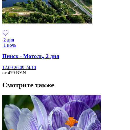
2 дня
1 ночь
Пинск - Мотоль, 2 дня
12.09
26.09
24.10
от 479
BYN
Смотрите также