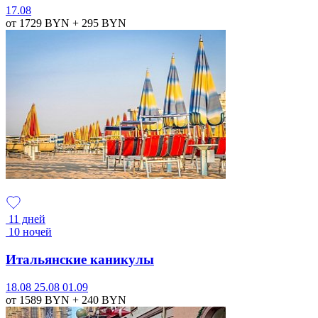
17.08
от 1729
BYN
+ 295
BYN
11 дней
10 ночей
Итальянские каникулы
18.08
25.08
01.09
от 1589
BYN
+ 240
BYN