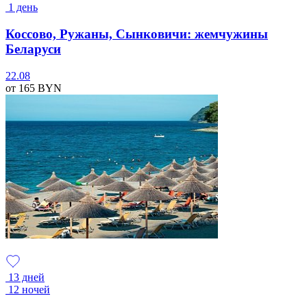
1 день
Коссово, Ружаны, Сынковичи: жемчужины
Беларуси
22.08
от 165
BYN
13 дней
12 ночей