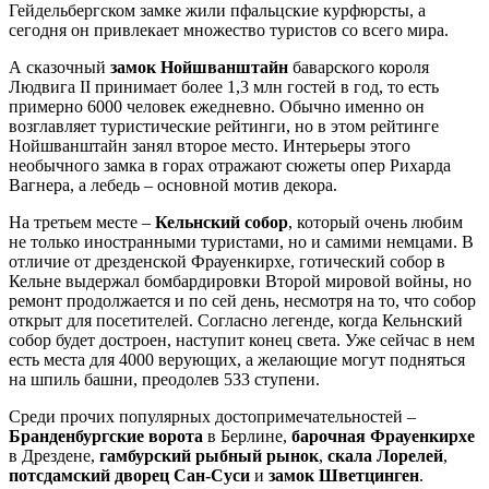
Гейдельбергском замке жили пфальцские курфюрсты, а
сегодня он привлекает множество туристов со всего мира.
А сказочный
замок Нойшванштайн
баварского короля
Людвига II принимает более 1,3 млн гостей в год, то есть
примерно 6000 человек ежедневно. Обычно именно он
возглавляет туристические рейтинги, но в этом рейтинге
Нойшванштайн занял второе место. Интерьеры этого
необычного замка в горах отражают сюжеты опер Рихарда
Вагнера, а лебедь – основной мотив декора.
На третьем месте –
Кельнский собор
, который очень любим
не только иностранными туристами, но и самими немцами. В
отличие от дрезденской Фрауенкирхе, готический собор в
Кельне выдержал бомбардировки Второй мировой войны, но
ремонт продолжается и по сей день, несмотря на то, что собор
открыт для посетителей. Согласно легенде, когда Кельнский
собор будет достроен, наступит конец света. Уже сейчас в нем
есть места для 4000 верующих, а желающие могут подняться
на шпиль башни, преодолев 533 ступени.
Среди прочих популярных достопримечательностей –
Бранденбургские ворота
в Берлине,
барочная Фрауенкирхе
в Дрездене,
гамбурский рыбный рынок
,
скала Лорелей
,
потсдамский дворец Сан-Суси
и
замок Шветцинген
.