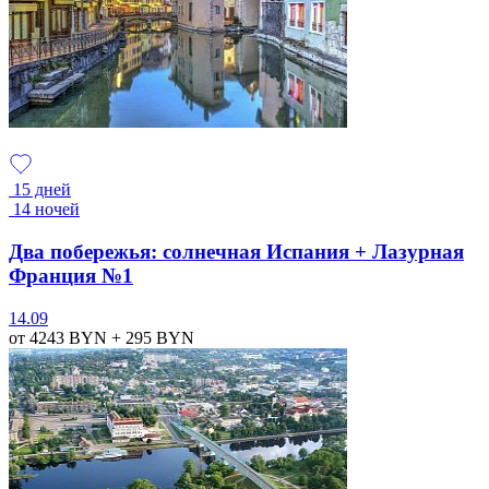
15 дней
14 ночей
Два побережья: солнечная Испания + Лазурная
Франция №1
14.09
от 4243
BYN
+ 295
BYN